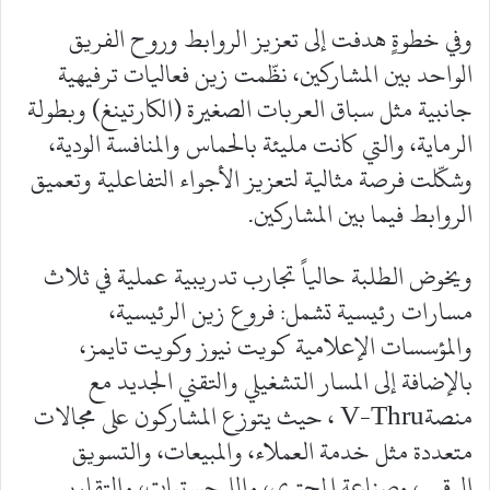
وفي خطوةٍ هدفت إلى تعزيز الروابط وروح الفريق
الواحد بين المشاركين، نظّمت زين فعاليات ترفيهية
جانبية مثل سباق العربات الصغيرة (الكارتينغ) وبطولة
الرماية، والتي كانت مليئة بالحماس والمنافسة الودية،
وشكّلت فرصة مثالية لتعزيز الأجواء التفاعلية وتعميق
الروابط فيما بين المشاركين.
ويخوض الطلبة حالياً تجارب تدريبية عملية في ثلاث
مسارات رئيسية تشمل: فروع زين الرئيسية،
والمؤسسات الإعلامية كويت نيوز وكويت تايمز،
بالإضافة إلى المسار التشغيلي والتقني الجديد مع
منصةV-Thru ، حيث يتوزع المشاركون على مجالات
متعددة مثل خدمة العملاء، والمبيعات، والتسويق
الرقمي، وصناعة المحتوى، واللوجستيات، والتقارير