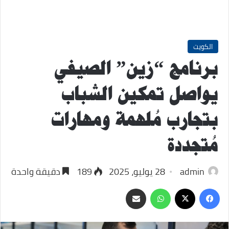
الكويت
برنامج “زين” الصيفي
يواصل تمكين الشباب
بتجارب مُلهمة ومهارات
مُتجددة
admin
28 يوليو، 2025
189
دقيقة واحدة
‫X
فيسبوك
واتساب
مشاركة
عبر
البريد