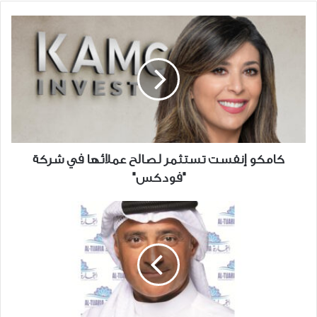
كامكو
إنفست
تستثمر
لصالح
عملائها
في
شركة
"فودكس"
كامكو إنفست تستثمر لصالح عملائها في شركة
"فودكس"
"التجارية
العقارية"
تعلن
استثمارها
في
صندوق
"جي