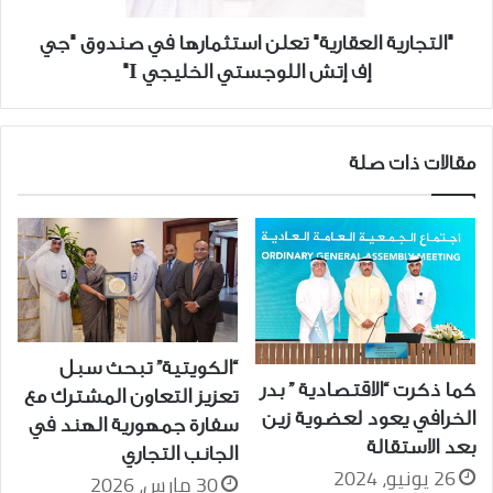
إف
إتش
"التجارية العقارية" تعلن استثمارها في صندوق "جي
اللوجستي
إف إتش اللوجستي الخليجي I"
الخليجي
I"
مقالات ذات صلة
“الكويتية” تبحث سبل
كما ذكرت “الاقتصادية ” بدر
تعزيز التعاون المشترك مع
الخرافي يعود لعضوية زين
سفارة جمهورية الهند في
بعد الاستقالة
الجانب التجاري
26 يونيو، 2024
30 مارس، 2026