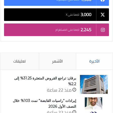
3٬000
تابعنا على X
2٬245
تابعنا على الانستغرام
الأخيرة
الأشهر
تعليقات
برقان: تراجع القروض المتعثرة 31.25% إلى
2.2%
منذ 22 ساعة
إيرادات “راسيات القابضة” نمت 103% خلال
النصف الأول 2026
منذ 22 ساعة