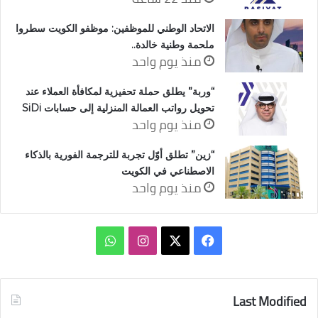
الاتحاد الوطني للموظفين: موظفو الكويت سطروا
ملحمة وطنية خالدة..
منذ يوم واحد
“وربة” يطلق حملة تحفيزية لمكافأة العملاء عند
تحويل رواتب العمالة المنزلية إلى حسابات SiDi
منذ يوم واحد
“زين” تطلق أوّل تجربة للترجمة الفورية بالذكاء
الاصطناعي في الكويت
منذ يوم واحد
‫X
فيسبوك
انستقرام
واتساب
Last Modified