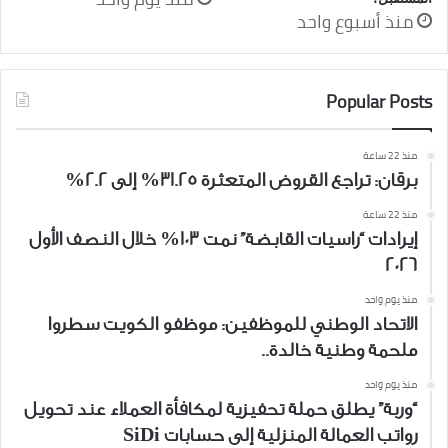
منذ أسبوع واحد
Popular Posts
منذ 22 ساعة
برقان: تراجع القروض المتعثرة 31.25% إلى 2.2%
منذ 22 ساعة
إيرادات “راسيات القابضة” نمت 103% خلال النصف الأول
2026
منذ يوم واحد
الاتحاد الوطني للموظفين: موظفو الكويت سطروا
ملحمة وطنية خالدة..
منذ يوم واحد
“وربة” يطلق حملة تحفيزية لمكافأة العملاء عند تحويل
رواتب العمالة المنزلية إلى حسابات SiDi