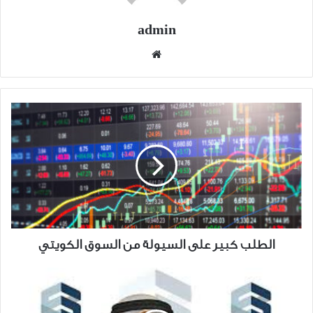
admin
موقع
الويب
الطلب
كبير
على
السيولة
من
السوق
الكويتي
الطلب كبير على السيولة من السوق الكويتي
كيف
تدعم
"الصالحية