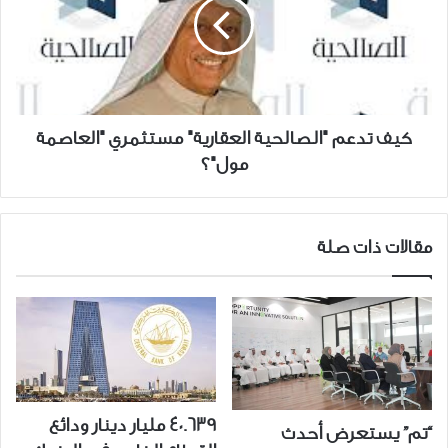
العقارية"
مستثمري
"العاصمة
مول"؟
كيف تدعم "الصالحية العقارية" مستثمري "العاصمة
مول"؟
مقالات ذات صلة
40.639 مليار دينار ودائع
“تم” يستعرض أحدث