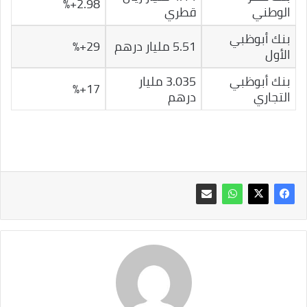
2.98+%
الوطني
قطري
بنك أبوظبي
5.51 مليار درهم
29+%
الأول
بنك أبوظبي
3.035 مليار
17+%
التجاري
درهم