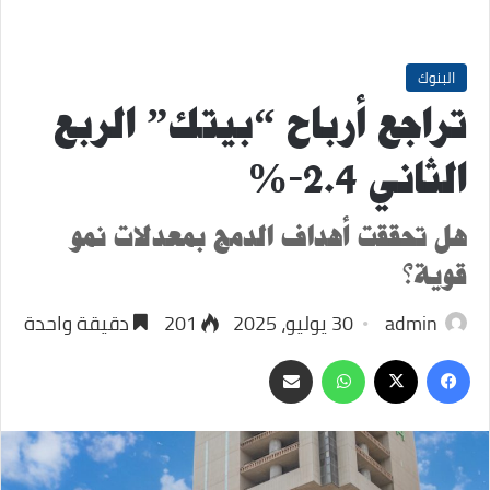
البنوك
تراجع أرباح “بيتك” الربع
الثاني 2.4-%
هل تحققت أهداف الدمج بمعدلات نمو
قوية؟
admin
30 يوليو، 2025
201
دقيقة واحدة
‫X
فيسبوك
واتساب
مشاركة
عبر
البريد