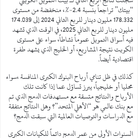
سجلت نتائج الربع الثاني لـ بيت التمويل الكويتي
“بيتك” تراجعاً بنسبة 2.4-%، منخفضة من مستوى
178.332 مليون دينار للربع الثاني 2024 إلى 174.039
مليون دينار للربع الثاني 2025، في الوقت الذي تشهد
فيه أسواق التمويل عموماً نشاطاً، سواء على مستوى
الكويت نتيجة المشاريع، أو الخليج الذي يشهد طفرة
اقتصادية أيضاً.
كذلك في ظل تنامي أرباح البنوك الكبرى المنافسة ،سواء
محليا أو خليجياً، يبرز تساؤل عما إذا كانت تلك
الأرباح والنتائج متسقة مع مستهدفات الدمج الذي تم
مع بنك عالمي هو “الأهلي المتحد”؟ وهل النتائج متفقة
مع الدراسات والتوصيات العالمية التي سبقت الدمج؟
السنوات الأولى من عمر الدمج دائماً للكيانات الكبرى