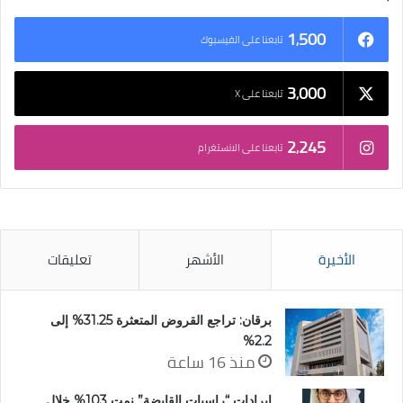
1٬500
تابعنا على الفيسبوك
3٬000
تابعنا على X
2٬245
تابعنا على الانستغرام
الأخيرة
الأشهر
تعليقات
برقان: تراجع القروض المتعثرة 31.25% إلى
2.2%
منذ 16 ساعة
إيرادات “راسيات القابضة” نمت 103% خلال