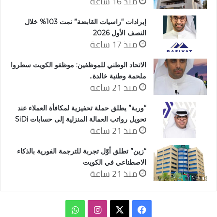
منذ 16 ساعة
إيرادات “راسيات القابضة” نمت 103% خلال
النصف الأول 2026
منذ 17 ساعة
الاتحاد الوطني للموظفين: موظفو الكويت سطروا
ملحمة وطنية خالدة..
منذ 21 ساعة
“وربة” يطلق حملة تحفيزية لمكافأة العملاء عند
تحويل رواتب العمالة المنزلية إلى حسابات SiDi
منذ 21 ساعة
“زين” تطلق أوّل تجربة للترجمة الفورية بالذكاء
الاصطناعي في الكويت
منذ 21 ساعة
‫X
فيسبوك
انستقرام
واتساب