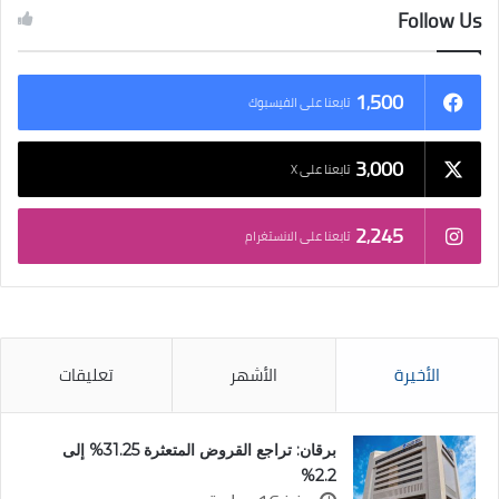
Follow Us
1٬500
تابعنا على الفيسبوك
3٬000
تابعنا على X
2٬245
تابعنا على الانستغرام
الأخيرة
الأشهر
تعليقات
برقان: تراجع القروض المتعثرة 31.25% إلى
2.2%