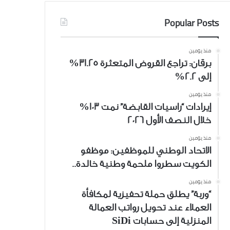
Popular Posts
منذ يومين
برقان: تراجع القروض المتعثرة 31.25%
إلى 2.2%
منذ يومين
إيرادات “راسيات القابضة” نمت 103%
خلال النصف الأول 2026
منذ يومين
الاتحاد الوطني للموظفين: موظفو
الكويت سطروا ملحمة وطنية خالدة..
منذ يومين
“وربة” يطلق حملة تحفيزية لمكافأة
العملاء عند تحويل رواتب العمالة
المنزلية إلى حسابات SiDi