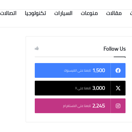
مقالات
منوعات
السيارات
تكنولوجيا
اتصالات
Follow Us
1٬500
تابعنا على الفيسبوك
3٬000
تابعنا على X
2٬245
تابعنا على الانستغرام