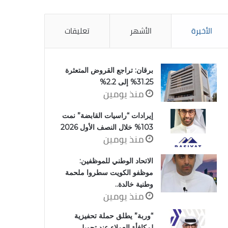
الأخيرة
الأشهر
تعليقات
برقان: تراجع القروض المتعثرة
31.25% إلى 2.2%
منذ يومين
إيرادات “راسيات القابضة” نمت
103% خلال النصف الأول 2026
منذ يومين
الاتحاد الوطني للموظفين:
موظفو الكويت سطروا ملحمة
وطنية خالدة..
منذ يومين
“وربة” يطلق حملة تحفيزية
لمكافأة العملاء عند تحويل