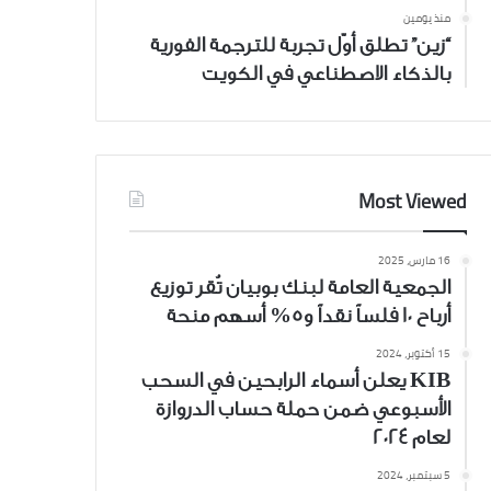
منذ يومين
“زين” تطلق أوّل تجربة للترجمة الفورية
بالذكاء الاصطناعي في الكويت
Most Viewed
16 مارس، 2025
الجمعية العامة لبنك بوبيان تُقر توزيع
أرباح 10 فلساً نقداً و5% أسهم منحة
15 أكتوبر، 2024
KIB يعلن أسماء الرابحين في السحب
الأسبوعي ضمن حملة حساب الدروازة
لعام 2024
5 سبتمبر، 2024