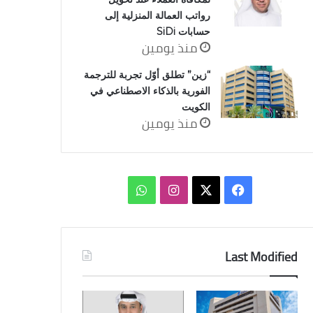
رواتب العمالة المنزلية إلى
حسابات SiDi
منذ يومين
“زين” تطلق أوّل تجربة للترجمة
الفورية بالذكاء الاصطناعي في
الكويت
منذ يومين
‫X
فيسبوك
انستقرام
واتساب
Last Modified