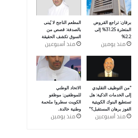
برقان: تراجع القروض
المطعم الناجح لا يُبنى
المتعثرة 31.25% إلى
بالصدفة: قصص من
2.2%
السوق تكشف الحقيقة
منذ يومين
منذ أسبوعين
“من التوظيف التقليدي
الاتحاد الوطني
إلى الخدمات الذكية: هل
للموظفين: موظفو
تستطيع البنوك الكويتية
الكويت سطروا ملحمة
الفوز برهان المستقبل؟”
وطنية خالدة..
منذ أسبوعين
منذ يومين