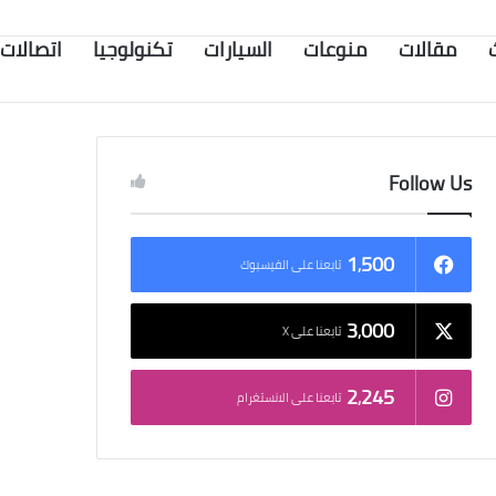
مقالات
منوعات
السيارات
تكنولوجيا
اتصالات
Follow Us
1٬500
تابعنا على الفيسبوك
3٬000
تابعنا على X
2٬245
تابعنا على الانستغرام