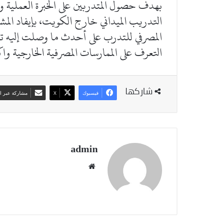
بهدف حصول المتدربين على الخبرة العملية ورب
التدريب الميداني خارج الكويت، بإيفاد المشا
المصرفي للتدرب على أحدث ما وصلت إليه تقن
التعرف على الممارسات المصرفية الخارجية وا
شاركها
فيسبوك
‫X
مشاركة عبر ال
admin
موقع
الويب