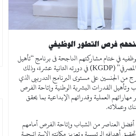
ومنحهم فرص التطور الوظيفي
 التمويل الكويتي بتخرج 6 من موظفيه في ختام مشاركتهم الناجحة فى برنامج “تأهيل
الكويتيين حديثي التخرج للعمل في القطاع المصرفي” (KGDP) في دورته الثانية عشرة، وذلك
ج من الجنسين على مستوى البرنامج التدريبى الذي
يب وتأهيل القدرات البشرية الوطنية وإتاحة الفرص
 مهاراتهم العملية وقدراتهم الإبداعية بما يحقق
نك وعملائه.
أفضل العناصر من الشباب وإتاحة الفرص أمامهم
تحقيق أهدافه الرئيسية وتعزيز مكانته الاستراتيجية