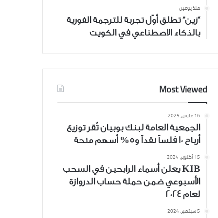
منذ يومين
“زين” تطلق أوّل تجربة للترجمة الفورية
بالذكاء الاصطناعي في الكويت
Most Viewed
16 مارس، 2025
الجمعية العامة لبنك بوبيان تُقر توزيع
أرباح 10 فلساً نقداً و5% أسهم منحة
15 أكتوبر، 2024
KIB يعلن أسماء الرابحين في السحب
الأسبوعي ضمن حملة حساب الدروازة
لعام 2024
5 سبتمبر، 2024