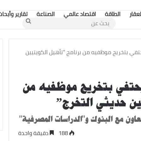
لعقار
الطاقة
اقتصاد عالمي
الصناعة
تقارير وأبحاث
بحث
عن
تفي بتخريج موظفيه من برنامج “تأهيل الكويتيين
يحتفي بتخريج موظفيه من
ين حديثي التخرج”
عاون مع البنوك و"الدراسات المصرفية"
188
دقيقة واحدة