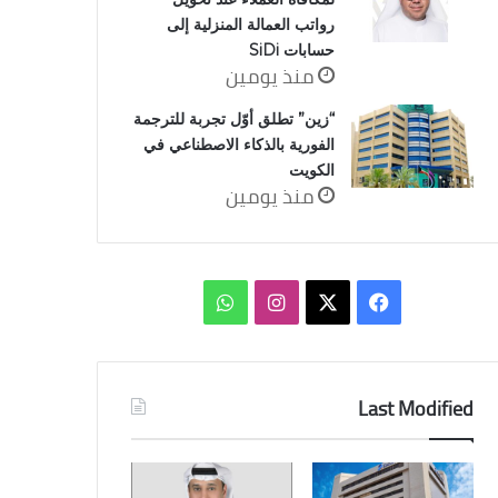
رواتب العمالة المنزلية إلى
حسابات SiDi
منذ يومين
“زين” تطلق أوّل تجربة للترجمة
الفورية بالذكاء الاصطناعي في
الكويت
منذ يومين
‫X
فيسبوك
انستقرام
واتساب
Last Modified