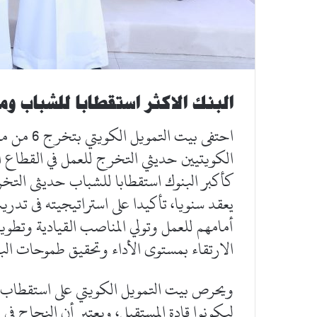
البنك الاكثر استقطابا للشباب 
احتفى بيت
كأكبر البنوك استقطابا للشباب حديثى التخر
يعقد سنويا، تأكيدا على استراتيجيته فى تدر
أمامهم للعمل وتولي المناصب القيادية وتطوير
الارتقاء بمستوى الأداء وتحقيق طموحات الب
ويحرص بيت التمويل الكويتي على استقطاب 
ليكونوا قادة المستقبل، ويعتبر أن النجاح في 