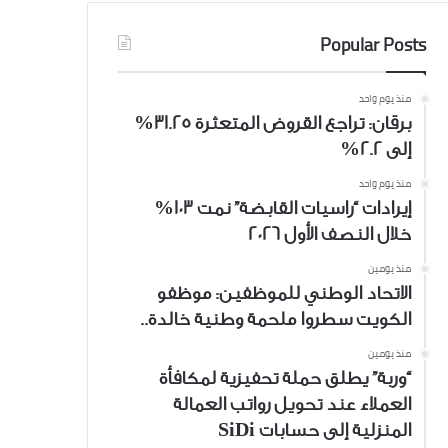
Popular Posts
منذ يوم واحد
برقان: تراجع القروض المتعثرة 31.25%
إلى 2.2%
منذ يوم واحد
إيرادات “راسيات القابضة” نمت 103%
خلال النصف الأول 2026
منذ يومين
الاتحاد الوطني للموظفين: موظفو
الكويت سطروا ملحمة وطنية خالدة..
منذ يومين
“وربة” يطلق حملة تحفيزية لمكافأة
العملاء عند تحويل رواتب العمالة
المنزلية إلى حسابات SiDi