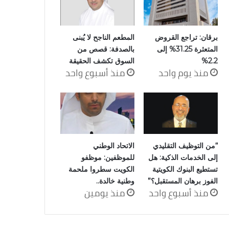
برقان: تراجع القروض
المطعم الناجح لا يُبنى
المتعثرة 31.25% إلى
بالصدفة: قصص من
2.2%
السوق تكشف الحقيقة
منذ يوم واحد
منذ أسبوع واحد
“من التوظيف التقليدي
الاتحاد الوطني
إلى الخدمات الذكية: هل
للموظفين: موظفو
تستطيع البنوك الكويتية
الكويت سطروا ملحمة
الفوز برهان المستقبل؟”
وطنية خالدة..
منذ أسبوع واحد
منذ يومين