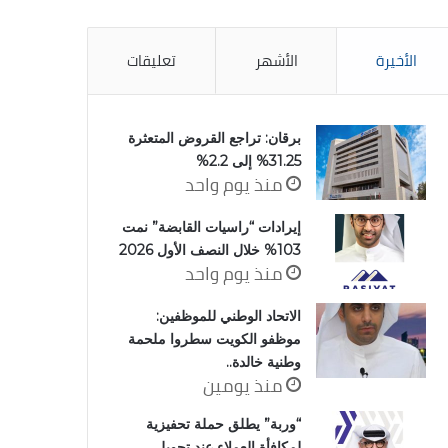
الأخيرة
الأشهر
تعليقات
برقان: تراجع القروض المتعثرة
31.25% إلى 2.2%
منذ يوم واحد
إيرادات “راسيات القابضة” نمت
103% خلال النصف الأول 2026
منذ يوم واحد
الاتحاد الوطني للموظفين:
موظفو الكويت سطروا ملحمة
وطنية خالدة..
منذ يومين
“وربة” يطلق حملة تحفيزية
لمكافأة العملاء عند تحويل