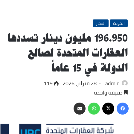
الكويت
العقار
196.950 مليون دينار تسددها
العقارات المتحدة لصالح
الدولة في 15 عاماً
admin
28 فبراير، 2026
119
دقيقة واحدة
‫X
فيسبوك
واتساب
مشاركة
عبر
البريد