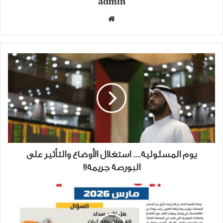
admin
موقع
الويب
يوم
المسئولية....
استغلال
الأوضاع
والتأثير
على
البورصة
جريمة!!
يوم المسئولية.... استغلال الأوضاع والتأثير على
البورصة جريمة!!
استبيان
"الاقتصادية"
(3)