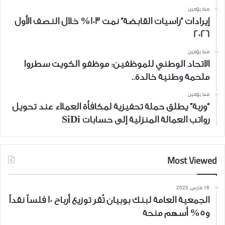
منذ يومين
إيرادات “راسيات القابضة” نمت 103% خلال النصف الأول
2026
منذ يومين
الاتحاد الوطني للموظفين: موظفو الكويت سطروا
ملحمة وطنية خالدة..
منذ يومين
“وربة” يطلق حملة تحفيزية لمكافأة العملاء عند تحويل
رواتب العمالة المنزلية إلى حسابات SiDi
Most Viewed
16 مارس، 2025
الجمعية العامة لبنك بوبيان تُقر توزيع أرباح 10 فلساً نقداً
و5% أسهم منحة