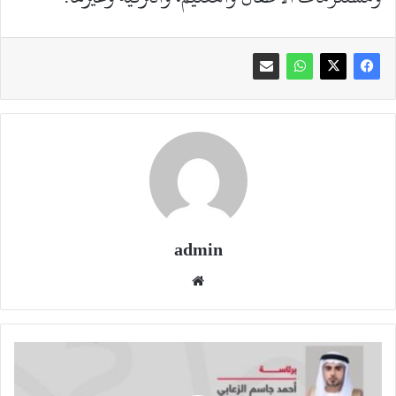
admin
موقع
الويب
طارق
السلطان
عضواً