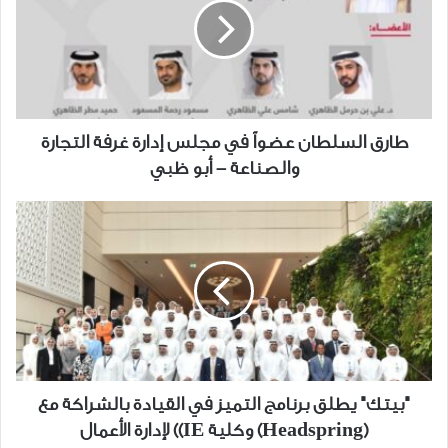
في
مجلس
إدارة
غرفة
التجارة
والصناعة
طارق السلطان عضواً في مجلس إدارة غرفة التجارة
-
والصناعة - أبو ظبي
أبو
ظبي
"بيتك"
يطلق
برنامج
التميز
في
القيادة
بالشراكة
مع
(Headspring)
"بيتك" يطلق برنامج التميز في القيادة بالشراكة مع
وكلية
(Headspring) وكلية IE)) لإدارة الأعمال
IE))