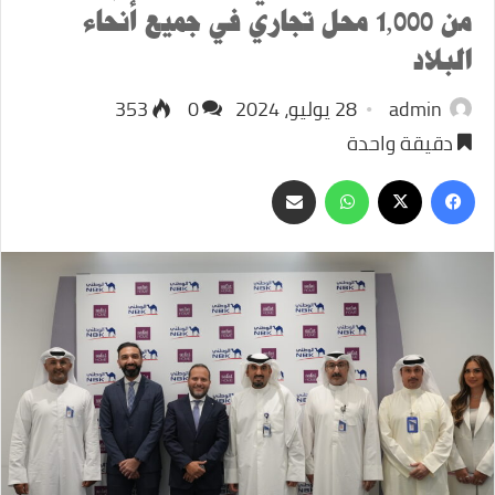
من 1,000 محل تجاري في جميع أنحاء
البلاد
admin
28 يوليو، 2024
0
353
دقيقة واحدة
‫X
فيسبوك
واتساب
مشاركة
عبر
البريد