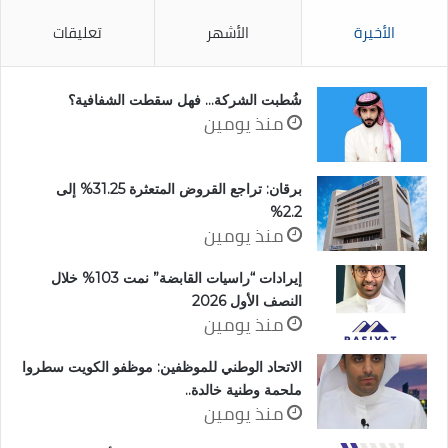
الأخيرة
الأشهر
تعليقات
شُطبت الشركة… فهل سقطت الشفافية؟
منذ يومين
برقان: تراجع القروض المتعثرة 31.25% إلى
2.2%
منذ يومين
إيرادات “راسيات القابضة” نمت 103% خلال
النصف الأول 2026
منذ يومين
الاتحاد الوطني للموظفين: موظفو الكويت سطروا
ملحمة وطنية خالدة..
منذ يومين