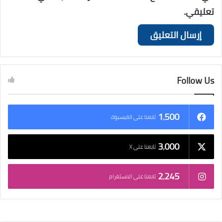
تعليقي.
Follow Us
1٬500
تابعنا على الفيسبوك
3٬000
تابعنا على X
2٬245
تابعنا على الانستغرام