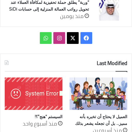
“وربة” يطلق حملة تحفيزية لمكافأة العملاء عند
تحويل رواتب العمالة المنزلية إلى حسابات SiDi
منذ يومين
‫X
فيسبوك
انستقرام
واتساب
Last Modified
العميل لا يحتاج أن تخبره بأنه
السيستم “هنج”؟!
منذ أسبوع واحد
مميز… بل أن تجعله يشعر بذلك
منذ أسبوعين