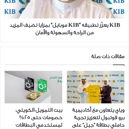
بمزايا
تضيف
المزيد
من
KIB يعزّز تطبيقه "KIB موبايل" بمزايا تضيف المزيد
الراحة
من الراحة والسهولة والأمان
والسهولة
والأمان
مقالات ذات صلة
وياي يتعاون مع أكاديمية
بيت التمويل الكويتي:
برو فوتبول لتعزيز تجربة
خصومات حتى 25%
حاملي بطاقة “جيل” على
لمستخدمي البطاقات