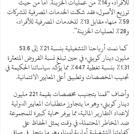
للأفراد، و14% من عمليات الخزينة. أما من حيث
توزيع الأصول، فقد شكلت الخدمات المصرفية للشركات
59% منها، مقابل 13% للخدمات المصرفية للأفراد،
و28% لعمليات الخزينة”.
كما نمت أرباحنا التشغيلية بنسبة 21% إلى 53.6
مليون دينار كويتي، في حين تبلغ نسبة القروض المتعثرة
1.31% بنسبة تغطية 447% مما يؤكد سياساتنا الحكيمة في
تجنيب المخصصات وتطبيق أعلى المعايير الائتمانية.
وأضاف “قمنا بتجنيب مخصصات بقيمة 221 مليون
دينار كويتي، وهو ما يتجاوز متطلبات المعايير الدولية
لإعداد التقارير المالية، مما يوفر حماية كبيرة للمجموعة
ضد المخاطر المحتملة، في وقت يمثل الحفاظ على
كفاءتنا التشغيلية أولوية لدينا، وهو ما يتجلى في صافي