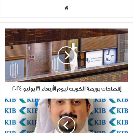
موقع
الويب
إفصاحات
بورصة
الكويت
ليوم
الأربعاء
31
يوليو
2024
إفصاحات بورصة الكويت ليوم الأربعاء 31 يوليو 2024
KIB
يعزّز
تطبيقه
"KIB
موبايل"