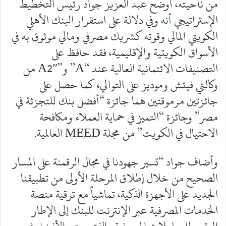
من ناحيته، أوضح عبد العزيز جواد رئيس التخطيط
الإستراتيجي
أن
ه وفي دلالة على استقرار البنك الأهلي
الكويتي المالي وقوته كشريك مصرفي ومالي موثوق به في
الأسواق الكويتية والإقليمية، فقد حافظ على
التصنيفات الائتمانية العالية عند “A” و”A2″ من
وكالتي فيتش وموديز على التوالي، كما حصل على
جائزتين مرموقتين هما جائزة “أفضل بنك للتجزئة في
مصر” وجائزة “التميز في حماية العملاء ومكافحة
الاحتيال في الكويت” من مجلة MEED العالمية.
وأضاف جواد “تسير جهودنا في مجال الرقمنة على المسار
الصحيح من خلال إطلاق المرحلة الأولى من تطبيقنا
الجديد على الأجهزة الذكية، تماشياً مع ترقية منصة
الخدمات المصرفية عبر الإنترنت للبنك إلى الإطار