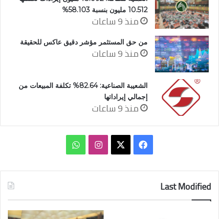
10.512 مليون بنسبة 58.103%
منذ 9 ساعات
من حق المستثمر مؤشر دقيق عاكس للحقيقة
منذ 9 ساعات
الشعيبة الصناعية: 82.64% تكلفة المبيعات من
إجمالي إيراداتها
منذ 9 ساعات
‫X
فيسبوك
انستقرام
واتساب
Last Modified