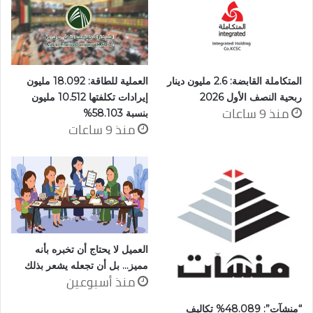
المتكاملة القابضة: 2.6 مليون دينار
العملية للطاقة: 18.092 مليون
ربحية النصف الأول 2026
إيرادات تكلفتها 10.512 مليون
منذ 9 ساعات
بنسبة 58.103%
منذ 9 ساعات
العميل لا يحتاج أن تخبره بأنه
مميز… بل أن تجعله يشعر بذلك
منذ أسبوعين
“منشآت”: 48.089% تكاليف