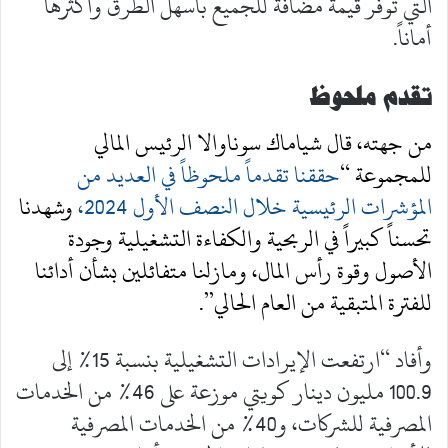
التي توفر قيمة مضافة للجميع بأسهل الطرق وأكثرها
أماناً.
تقدم ملحوظ
من جهته، قال شياماك سوناوالا الرئيس المالي
للمجموعة “
حققنا تقدماً ملحوظاً في العديد من
المؤشرات الرئيسية خلال النصف الأول 2024،
وشهدنا
تحسناً كبيراً في الربحية والكفاءة التشغيلية وجودة
الأصول وقوة رأس المال، ومازلنا متفائلين بشأن أدائنا
للفترة المتبقية من العام الحالي”.
وأفاد “ارتفعت الإيرادات التشغيلية بنسبة 15% إلى
100.9 مليون دينار كويتي موزعة على 46% من الخدمات
المصرفية للشركات، و40% من الخدمات المصرفية