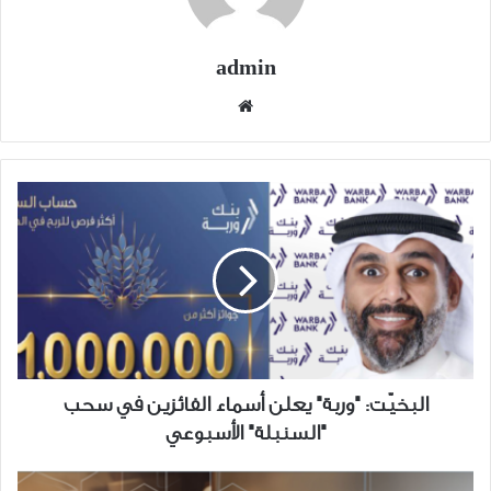
admin
موقع
الويب
البخيّت:
"وربة"
يعلن
أسماء
الفائزين
في
سحب
"السنبلة"
الأسبوعي
البخيّت: "وربة" يعلن أسماء الفائزين في سحب
"السنبلة" الأسبوعي
"مُلم"