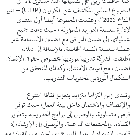
كما حافظت زين على تصنيفها عند مستوى A- في ”
المشروع العالمي للكشف عن الكربون (CDP) – تغير
المناخ 2023″، وعقدت المجموعة أيضا أول منتدى
لإدارة سلسلة التوريد المسؤولة ، حيث دعت جميع
عملياتها إلى ضمان التوافق مع تضمين الاستدامة عبر
عملية سلسلة القيمة الخاصة، بالإضافة إلى ذلك،
أطلقت الشركة تدريبا لمورديها بخصوص حقوق الإنسان
لضمان دمج آليات الامتثال، وكذلك للتحقق من
استكمال الموردين لمحتويات التدريب.
وتبدي زين التزاما متزايد بتعزيز ثقافة التنوع
والإنصاف والاشتمال داخل بيئة العمل، حيث توفر
فرص متساوية، والوصول إلى برامج التدريب، وتطوير
القيادة، والمجتمعات الداعمة، والوصول إلى الإرشاد، إذ
قامت بإنشاء إطار عمل للتنوع بين الجنسين والقيادة مع