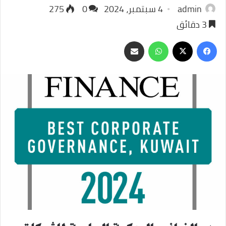
admin
4 سبتمبر، 2024
0
275
3 دقائق
‫X
فيسبوك
واتساب
مشاركة
عبر
البريد