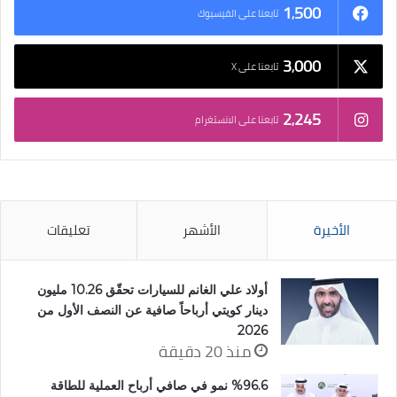
1٬500
تابعنا على الفيسبوك
3٬000
تابعنا على X
2٬245
تابعنا على الانستغرام
الأخيرة
الأشهر
تعليقات
أولاد علي الغانم للسيارات تحقّق 10.26 مليون
دينار كويتي أرباحاً صافية عن النصف الأول من
2026
منذ 20 دقيقة
%96.6 نمو في صافي أرباح العملية للطاقة