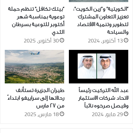
“الكويتية” و”زين الكويت”:
“بيتك تكافل” تنظم حملة
تعزيز التعاون المشترك
توعوية بمناسبة شهر
لتطوير وتنمية الاقتصاد
أكتوبر للتوعية بسرطان
والسياحة
الثدي
13 أكتوبر، 2024
30 أكتوبر، 2025
عبد الله التركيت رئيساً
طيران الجزيرة تستأنف
لاتحاد شركات الاستثمار
رحلاتها إلى سراييفو ابتداءً
وفيصل صرخوه نائباً
من 27 مارس
29 مايو، 2024
18 مارس، 2025