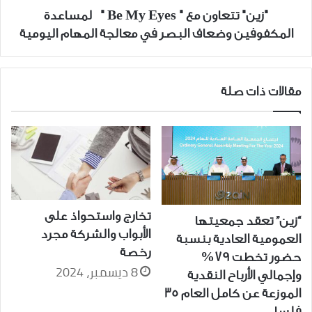
المكفوفين
"زين" تتعاون مع " Be My Eyes " لمساعدة
وضعاف
المكفوفين وضعاف البصر في معالجة المهام اليومية
البصر
في
معالجة
المهام
مقالات ذات صلة
اليومية
تخارج واستحواذ على
“زين” تعقد جمعيتها
الأبواب والشركة مجرد
العمومية العادية بنسبة
رخصة
حضور تخطت 79%
8 ديسمبر، 2024
وإجمالي الأرباح النقدية
الموزعة عن كامل العام 35
فلسا