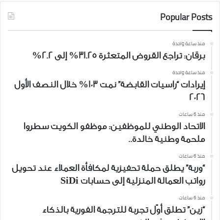
Popular Posts
منذ ساعة واحدة
برقان: تراجع القروض المتعثرة 31.25% إلى 2.2%
منذ ساعة واحدة
إيرادات “راسيات القابضة” نمت 103% خلال النصف الأول
2026
منذ 6 ساعات
الاتحاد الوطني للموظفين: موظفو الكويت سطروا
ملحمة وطنية خالدة..
منذ 6 ساعات
“وربة” يطلق حملة تحفيزية لمكافأة العملاء عند تحويل
رواتب العمالة المنزلية إلى حسابات SiDi
منذ 6 ساعات
“زين” تطلق أوّل تجربة للترجمة الفورية بالذكاء