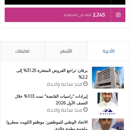
2٬245
تابعنا على الانستغرام
الأخيرة
الأشهر
تعليقات
برقان: تراجع القروض المتعثرة 31.25% إلى
2.2%
منذ ساعة واحدة
إيرادات “راسيات القابضة” نمت 103% خلال
النصف الأول 2026
منذ ساعة واحدة
الاتحاد الوطني للموظفين: موظفو الكويت سطروا
ملحمة وطنية خالدة..