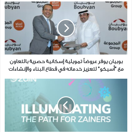
بوبيان
يوفر
عروضاً
تمويلية
إسكانية
حصرية
بالتعاون
مع
"أسيكو"
بوبيان يوفر عروضاً تمويلية إسكانية حصرية بالتعاون
لتعزيز
مع "أسيكو" لتعزيز خدماته في قطاع البناء والإنشاءات
خدماته
في
"زين"
قطاع
تتعاون
البناء
مع
والإنشاءات
"
Be
My
Eyes
" لمساعدة