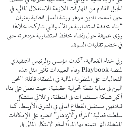
الجيل القادم من المهارات اللازمة للاستقلال المالي، في
حين قدمت نادين مزهر ورشة العمل الثانية بعنوان
“بناء محفظة استثمارية مرنة”، والتي شاركت خلالها
رؤى عميقة حول إنشاء محافظ استثمارية مزدهرة، حتى
في خضم تقلبات السوق.
وفي ختام الفعالية، أكدت مؤسس والرئيس التنفيذي
لمنصة Playbook وفاء العبيدات تأثير مثل هذه
الفعاليات على المنظومة المالية في المنطقة، قائلة: “نحن
اليوم في بداية نقطة تحولية حقيقية، حيث نعمل على بناء
أكبر شبكة مستثمرات في المنطقة، واللاتي ستشكل
قيادتهن مستقبل القطاع المالي في الشرق الأوسط. كما
سلطت فعالية “المرأة والازدهار” الضوء على الإمكانات
المذهلة التي تتمتع بها المرأة لدفع الابتكار المالي في