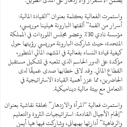
واستمرت الفعالية بكلمة بعنوان “القيادة المالية:
أسرار من القمة” ألقتها البارونة هيلينا موريسي،
مؤسسة نادي 30% وعضو مجلس اللوردات في المملكة
المتحدة، حيث شاركت البارونة موريسي رؤيتها حول
كيفية قيادة النساء بفعالية في المشهد المالي المتطور،
مؤكدة على الدور الحاسم الذي تلعبه في تشكيل مستقبل
القطاع المالي. وقد لاقى خطابها صدى عميقًا لدى
الحاضرين، مما عزز أهمية القيادة الاستراتيجية في
التعامل مع بيئة مالية ديناميكية.
واستمرت فعالية “المرأة والازدهار” بحلقة نقاشية بعنوان
“إلهام الأجيال القادمة: استراتيجيات الثروة والتعليم
والرفاهية” أدارتها بهبهاني، وشاركت فيها هيا أيمن