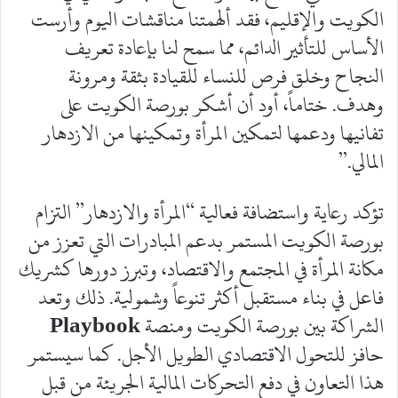
الكويت والإقليم، فقد ألهمتنا مناقشات اليوم وأرست
الأساس للتأثير الدائم، مما سمح لنا بإعادة تعريف
النجاح وخلق فرص للنساء للقيادة بثقة ومرونة
وهدف. ختاماً، أود أن أشكر بورصة الكويت على
تفانيها ودعمها لتمكين المرأة وتمكينها من الازدهار
المالي.”
تؤكد رعاية واستضافة فعالية “المرأة والازدهار” التزام
بورصة الكويت المستمر بدعم المبادرات التي تعزز من
مكانة المرأة في المجتمع والاقتصاد، وتبرز دورها كشريك
فاعل في بناء مستقبل أكثر تنوعاً وشمولية. ذلك وتعد
الشراكة بين بورصة الكويت ومنصة
Playbook
حافز للتحول الاقتصادي الطويل الأجل. كما سيستمر
هذا التعاون في دفع التحركات المالية الجريئة من قبل