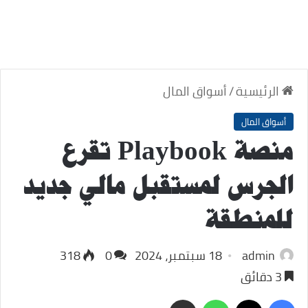
الرئيسية
/
أسواق المال
أسواق المال
منصة Playbook تقرع
الجرس لمستقبل مالي جديد
للمنطقة
admin
18 سبتمبر، 2024
0
318
3 دقائق
‫X
فيسبوك
واتساب
مشاركة