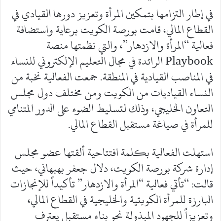
في إطار التزامها بتمكين المرأة وتعزيز دورها القيادي في
القطاع المالي، قامت بورصة الكويت برعاية واستضافة
فعالية “المرأة والازدهار”، والتي نظمتها منصة
Playbook الرائدة في مجال التعليم الإلكتروني للنساء
في المناصب القيادية في المنطقة. جمعت الفعالية نخبة من
النساء القياديات من الكويت ومن مختلف دول مجلس
التعاون الخليجي، وذلك لتسليط الضوء على الدور المتنامي
للمرأة في صياغة مستقبل القطاع المالي.
استهلت الفعالية بكلمة افتتاحية ألقتها عضو مجلس
إدارة شركة بورصة الكويت، دلال جعفر بهبهاني، حيث
قالت: “تأتي فعالية “المرأة والازدهار” تأكيداً للإنجازات
البارزة للمرأة الكويتية والخليجية في القطاع المالي،
وتعزيزاً للجهود المبذولة نحو بناء مستقبل يعترف