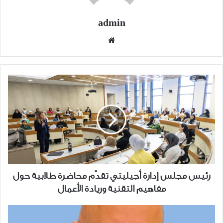
admin
موقع
الويب
رئيس
مجلس
إدارة
أجيليتي
تقدّم
محاضرة
طلابية
حول
مفاهيم
رئيس مجلس إدارة أجيليتي تقدّم محاضرة طلابية حول
التقنية
مفاهيم التقنية وريادة الأعمال
وريادة
الأعمال
دور
الموارد