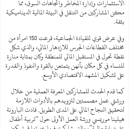
الاستثمارات وإدارة المخاطر واتجاهات السوق، مما
مكن المشاركين من التنقل في البيئة المالية الديناميكية
بثقة.
وفي عرض قوي للقيادة الجماعية، قرعت 150 امرأة من
مختلف القطاعات الجرس للازدهار المالي، والذي شكل
نقطة تحول في المستقبل المالي للمنطقة وكان بمثابة منارة
للنساء في كل مكان بأنهن يتمتعن بالقوة والنفوذ والقدرة
على تشكيل المشهد الاقتصادي الأوسع.
كما قدم الحدث للمشاركين المعرفة العملية من خلال
ورشتي عمل مصممتين لتزويدهم بالأدوات اللازمة
لتحقيق النجاح المالي على المدى الطويل. قادت البارونة
هيلينا موريسي ورشة العمل الأولى حول “تربية أطفال
على دراية مالية”، والتي شاركت فيها خبرتها في تمكين