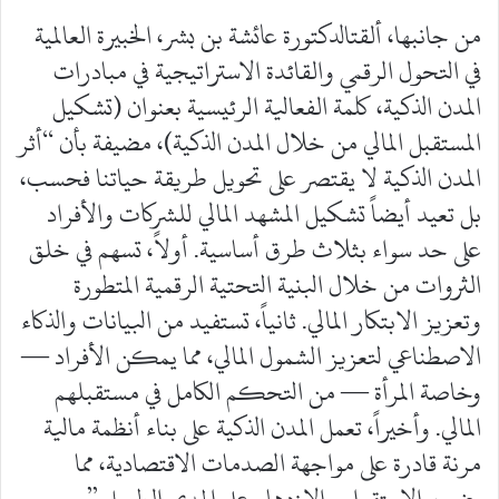
من جانبها، ألقتالدكتورة عائشة بن بشر، الخبيرة العالمية
في التحول الرقمي والقائدة الاستراتيجية في مبادرات
المدن الذكية، كلمة الفعالية الرئيسية بعنوان (تشكيل
المستقبل المالي من خلال المدن الذكية)، مضيفة بأن “أثر
المدن الذكية لا يقتصر على تحويل طريقة حياتنا فحسب،
بل تعيد أيضاً تشكيل المشهد المالي للشركات والأفراد
على حد سواء بثلاث طرق أساسية. أولاً، تسهم في خلق
الثروات من خلال البنية التحتية الرقمية المتطورة
وتعزيز الابتكار المالي. ثانياً، تستفيد من البيانات والذكاء
الاصطناعي لتعزيز الشمول المالي، مما يمكن الأفراد —
وخاصة المرأة — من التحكم الكامل في مستقبلهم
المالي. وأخيراً، تعمل المدن الذكية على بناء أنظمة مالية
مرنة قادرة على مواجهة الصدمات الاقتصادية، مما
يضمن الاستقرار والازدهار على المدى الطويل.”