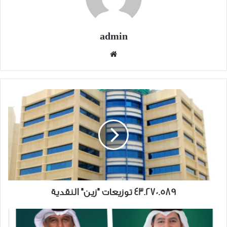
admin
موقع
الويب
43.270.589
توزيعات
"زين"
النقدية
43.270.589 توزيعات "زين" النقدية
"بيتك"
يتم