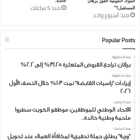
البنوك الكويتية الفوز برهان
خالدة..
منذ 5 ساعات
المستقبل؟”
منذ أسبوع واحد
Popular Posts
منذ 40 دقيقة
برقان: تراجع القروض المتعثرة 31.25% إلى 2.2%
منذ 44 دقيقة
إيرادات “راسيات القابضة” نمت 103% خلال النصف الأول
2026
منذ 5 ساعات
الاتحاد الوطني للموظفين: موظفو الكويت سطروا
ملحمة وطنية خالدة..
منذ 5 ساعات
“وربة” يطلق حملة تحفيزية لمكافأة العملاء عند تحويل