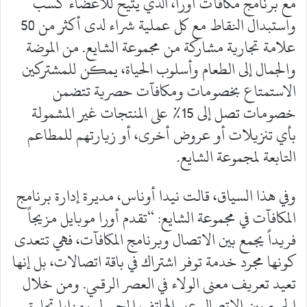
مع برنامج مكافآت أورا، الذي يتيح للأعضاء كسب
واستبدال النقاط مع كل عملية شراء لدى أكثر من 50
علامة تجارية مشاركة من مجموعة الشايع. من الموضة
والجمال إلى الطعام وأسلوب الحياة، يمكن للمشتركين
الاستمتاع بخصومات ومكافآت حصرية تتضمن
خصومات تصل إلى 15% على المنتجات غير المشمولة
بأي تنزيلات أو عروض أخرى، أو زيارتهم للمطاعم
التابعة لمجموعة الشايع.
وفي هذا السياق، قالت نيدا أوناس، مديرة إدارة برنامج
المكافآت في مجموعة الشايع: “تقدم أورا موبايل مزيجاً
فريداً يجمع بين الاتصال وبرنامج المكافآت، فهي تتعدى
كونها مجرد خدمة توفر اشتراك في باقة اتصالات، بل إنها
تعيد تعريف معنى الولاء في العصر الرقمي. ومن خلال
الجمع بين الاتصال عبر الهاتف المحمول ومزايا تجارة