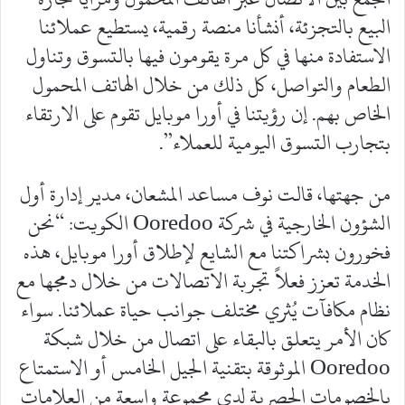
البيع بالتجزئة، أنشأنا منصة رقمية، يستطيع عملائنا
الاستفادة منها في كل مرة يقومون فيها بالتسوق وتناول
الطعام والتواصل، كل ذلك من خلال الهاتف المحمول
الخاص بهم. إن رؤيتنا في أورا موبايل تقوم على الارتقاء
بتجارب التسوق اليومية للعملاء”.
من جهتها، قالت نوف مساعد المشعان، مدير إدارة أول
الشؤون الخارجية في شركة Ooredoo الكويت: “نحن
فخورون بشراكتنا مع الشايع لإطلاق أورا موبايل، هذه
الخدمة تعزز فعلاً تجربة الاتصالات من خلال دمجها مع
نظام مكافآت يُثري مختلف جوانب حياة عملائنا. سواء
كان الأمر يتعلق بالبقاء على اتصال من خلال شبكة
Ooredoo الموثوقة بتقنية الجيل الخامس أو الاستمتاع
بالخصومات الحصرية لدى مجموعة واسعة من العلامات