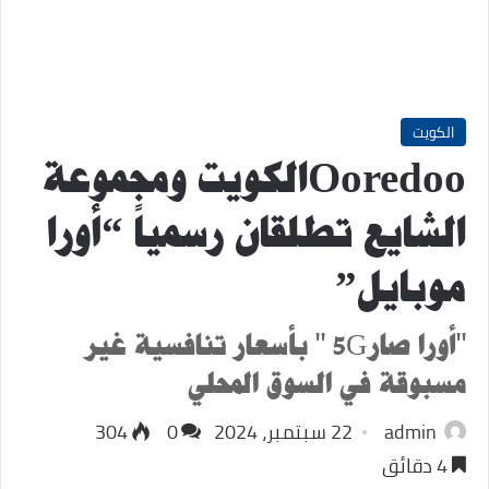
الكويت
Ooredooالكويت ومجموعة
الشايع تطلقان رسمياً “أورا
موبايل”
"أورا صار5G " بأسعار تنافسية غير
مسبوقة في السوق المحلي
admin
22 سبتمبر، 2024
0
304
4 دقائق