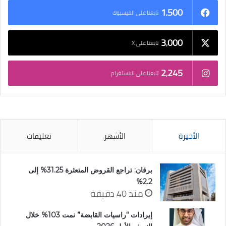
1٬500
تابعنا على الفيسبوك
3٬000
تابعنا على X
2٬245
تابعنا على الانستغرام
الأخيرة
الأشهر
تعليقات
برقان: تراجع القروض المتعثرة 31.25% إلى
2.2%
منذ 40 دقيقة
إيرادات “راسيات القابضة” نمت 103% خلال