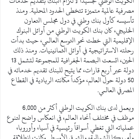
الكويت الوطني تجسيداً لالتزام البنك بتقديم خدمات
مصرفية عالمية متميزة تتخطى الحدود المحلية. ومنذ
تأسيسه كأول بنك وطني في دول مجلس التعاون
الخليجي، كان بنك الكويت الوطني من أوائل البنوك
الإقليمية التي خطت نحو التوسع العالمي، حيث بدأت
رحلته الاستراتيجية في أوائل الثمانينيات. ومنذ ذلك
الحين، اتسعت البصمة الجغرافية للمجموعة لتشمل 13
دولة عبر أربع قارات، مما يتيح للبنك تقديم خدماته في
50 دولة حول العالم، مؤكداً مكانته الريادية في القطاع
المصرفي العالمي.
ويعمل لدى بنك الكويت الوطني أكثر من 6,000
موظف في مختلف أنحاء العالم، في انعكاس واضح لتنوع
عملياته التي تغطي أسواقاً رئيسية في آسيا، وأوروبا،
وأمريكا الشمالية، والشرق الأوسط. وكانت انطلاقة