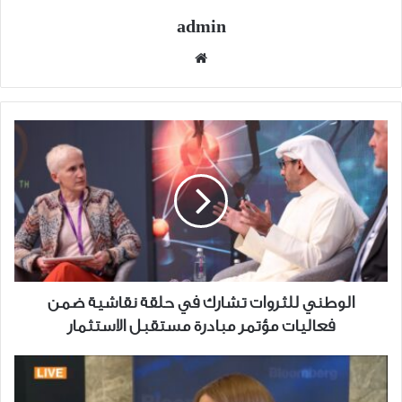
admin
موقع
الويب
الوطني
للثروات
تشارك
في
حلقة
نقاشية
ضمن
فعاليات
مؤتمر
الوطني للثروات تشارك في حلقة نقاشية ضمن
مبادرة
فعاليات مؤتمر مبادرة مستقبل الاستثمار
مستقبل
الاستثمار
شيخة
البحر: