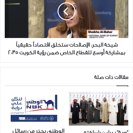
الإصلاحات
ستخلق
اقتصاداً
حقيقياً
بمشاركة
أوسع
للقطاع
شيخة البحر: الإصلاحات ستخلق اقتصاداً حقيقياً
الخاص
بمشاركة أوسع للقطاع الخاص ضمن رؤية الكويت 2035
ضمن
رؤية
الكويت
2035
مقالات ذات صلة
الوطني يحذر من رسائل
“وربة” يدشن شراكته