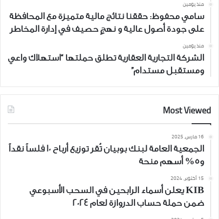
منذ يومين
سامي محفوظ: حققنا نتائج مالية متميزة مع المحافظة
على جودة أصول عالية و نهجٍ حصيف في إدارة المخاطر
منذ يومين
الشركة التجارية العقارية تطلق حملتها “استهلاك واعي
ومستقبل مستدام”
Most Viewed
16 مارس، 2025
الجمعية العامة لبنك بوبيان تُقر توزيع أرباح 10 فلساً نقداً
و5% أسهم منحة
15 أكتوبر، 2024
KIB يعلن أسماء الرابحين في السحب الأسبوعي
ضمن حملة حساب الدروازة لعام 2024