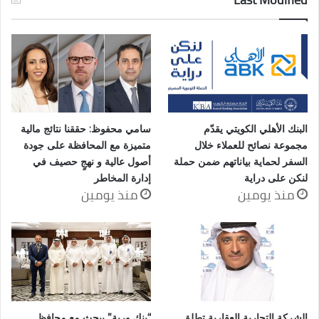
البنك الأهلي الكويتي يقدّم
سامي محفوظ: حققنا نتائج مالية
مجموعة نصائح للعملاء خلال
متميزة مع المحافظة على جودة
السفر لحماية بياناتهم ضمن حملة
أصول عالية و نهجٍ حصيف في
لنكن على دراية
إدارة المخاطر
منذ يومين
منذ يومين
الشركة التجارية العقارية تطلق
“بنك وربة” يبحث مع محافظ