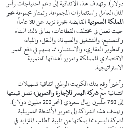
دولار). وتهدف هذه الاتفاقية إلى دعم احتياجات رأس
المال العامل واستثمارات المجموعة. وتمتاز مجموعة
عبر
المملكة السعودية
القابضة بخبرة تزيد عن 30 عاماً،
حيث تعمل في مختلف القطاعات، بما في ذلك البناء
والتصنيع، والتشغيل والصيانة، والنقل، والمياه،
والتطوير العقاري، والاستثمار، مما يسهم في دفع النمو
الاقتصادي للمملكة وتعزيز أهدافها التنموية
الاستراتيجية.
وأخيراً وقع بنك الكويت الوطني اتفاقية تسهيلات
ائتمانية مع
شركة اليسر للإجارة والتمويل،
تصل قيمتها
إلى 750 مليون ريال سعودي (نحو 200 مليون دولار).
وتهدف هذه الشراكة إلى تعزيز الأنشطة التمويلية
لشركة اليسر، مما يمكنها من تلبية الطلب المتزايد في