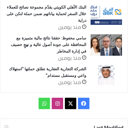
البنك الأهلي الكويتي يقدّم مجموعة نصائح للعملاء
خلال السفر لحماية بياناتهم ضمن حملة لنكن على
دراية
منذ يومين
سامي محفوظ: حققنا نتائج مالية متميزة مع
المحافظة على جودة أصول عالية و نهجٍ حصيف
في إدارة المخاطر
منذ يومين
الشركة التجارية العقارية تطلق حملتها “استهلاك
واعي ومستقبل مستدام”
منذ يومين
‫X
فيسبوك
انستقرام
واتساب
Last Modified