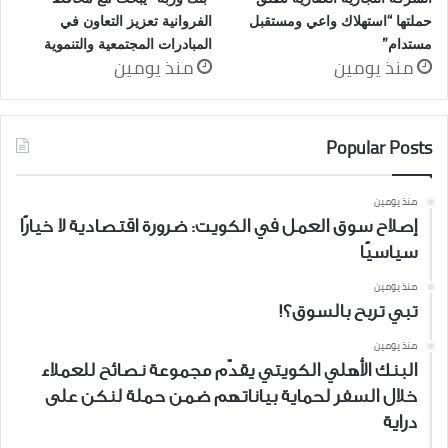
حملتها “استهلاك واعي ومستقبل
الفروانية تعزيز التعاون في
مستدام”
المبادرات المجتمعية والتنموية
منذ يومين
منذ يومين
Popular Posts
منذ يومين
إصلاح سوق العمل في الكويت: ضرورة اقتصادية لا خيارًا
سياسيًا
منذ يومين
تبي تربح بالسوق؟!
منذ يومين
البنك الأهلي الكويتي يقدّم مجموعة نصائح للعملاء
خلال السفر لحماية بياناتهم ضمن حملة لنكن على
دراية