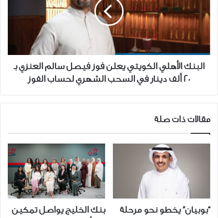
يعلن
فوز
فيصل
سالم
العنزي
بـ
البنك الأهلي الكويتي يعلن فوز فيصل سالم العنزي بـ
20
20 ألف دينار في السحب الشهري لحساب الفوز
ألف
دينار
في
السحب
مقالات ذات صلة
الشهري
لحساب
الفوز
“بوبيان” يخطو نحو مرحلة
بنك الخليج يواصل تمكين