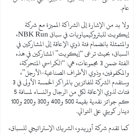
عام.
ولا بد من الإشارة إلى الشراكة المميزة مع شركة
إيكويت للبتروكيمياويات في سباق NBK Run،
والمتمثلة بانضمام فئة ذوي الإعاقة إلى المشاركين في
السباق، بحيث ترعى “إيكويت” المشاركين في هذه
الفئة ضمن 3 مجموعات، هي: “الكراسي المتحركة،
والمكفوفين، وذوي الأطراف الصناعية-الأرجل”،
وستقدم الشركة للفائزين بالمراكز الخمسة الأولى في 3
فئات لذوي الإعاقة لكل من الرجال والنساء لمسافة 5
كم جوائز نقدية بقيمة 500 و400 و300 و200 و100
دينار كويتي على التوالي.
كما تقدم شركة أوريدو، الشريك الإستراتيجي للسباق،