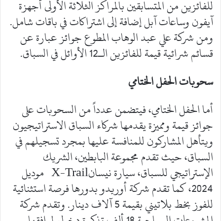
للفائزين من المتسابقين بالمراكز الثلاثة الأولى أجهزة
آيفون وساعات آبل إضافة إلى اشتراكات في باقات شامل.
ومن شركة علي عبد الوهاب المطوع جوائز عبارة عن
قسائم شرائية قيمة للفائزين الـ12 الأوائل في السباق.
سحوبات الحفل الختامي
أما الحفل الختامي، فيتضمن عدداً من السحوبات على
جوائز قيمة ومميزة يقدمها شركاء السباق الاستراتيجيون
ويتأهل المشاركون للمنافسة عليها بمجرد تسجيلهم في
السباق، حيث تقدم مجموعة البابطين، الشريك
الإستراتيجي للسباق، سيارة نيسانX-Trail موديل
2024، كما تقدم شركة أوريدو بدورها فرصة استثنائية
للفوز بخط بلاتيني بقيمة 5 آلاف دينار. وتقدم شركة
المشروعات السياحية 18 ألف تذكرة دخول لمرافقها