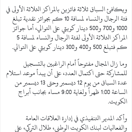
ويكافئ السباق ثلاثة فائزين بالمراكز الثلاثة الأولى في
فئة الرجال والنساء لمسافة 10 كم بجوائز نقدية تبلغ
1000 و700 و500 دينار كويتي على التوالي، أما جوائز
المراكز الثلاثة الأولى لفئة الرجال والنساء لمسافة 5
كم فتبلغ 500 و400 و300 دينار كويتي على التوالي.
وما زال المجال مفتوحاً أمام الراغبين بالتسجيل
للمشاركة حتى اكتمال العدد، على أن يبدأ موعد استلام
عدة السباق من يوم 12 ديسمبر وحتى 13 ديسمبر من
الساعة 1:00 ظهراً ولغاية 9:00 مساء بجانب أبراج
الكويت.
وأكد المدير التنفيذي في إدارة العلاقات العامة
والفعاليات لبنك الكويت الوطني، طلال التركي، على