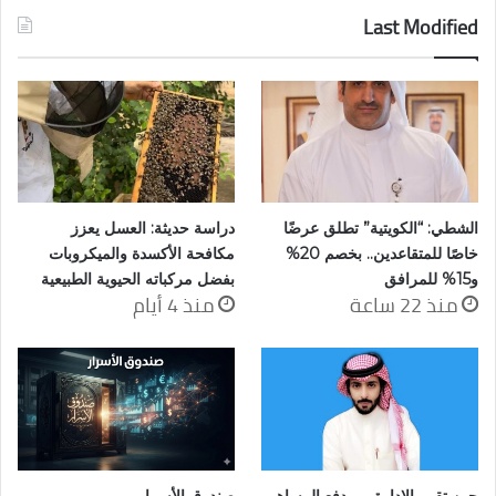
Last Modified
الشطي: “الكويتية” تطلق عرضًا
دراسة حديثة: العسل يعزز
خاصًا للمتقاعدين.. بخصم 20%
مكافحة الأكسدة والميكروبات
و15% للمرافق
بفضل مركباته الحيوية الطبيعية
منذ 22 ساعة
منذ 4 أيام
حين تقرر الإدارة… ويدفع المساهم
صندوق الأسرار