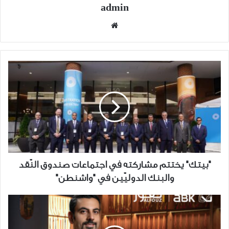
admin
موقع
الويب
"بيتك"
يختتم
مشاركته
في
اجتماعات
صندوق
النّقد
والبنك
الدوليّين
"بيتك" يختتم مشاركته في اجتماعات صندوق النّقد
في
والبنك الدوليّين في "واشنطن"
"واشنطن"
البنك
الأهلي
الكويتي