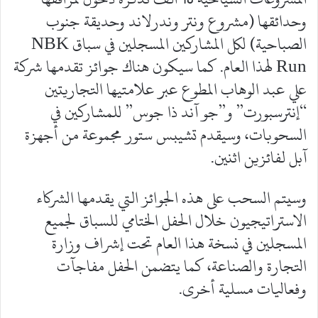
وحدائقها (مشروع ونتر وندرلاند وحديقة جنوب
الصباحية) لكل المشاركين المسجلين في سباق NBK
Run لهذا العام. كما سيكون هناك جوائز تقدمها شركة
علي عبد الوهاب المطوع عبر علامتيها التجاريتين
“إنترسبورت” و”جو آند ذا جوس” للمشاركين في
السحوبات، وسيقدم تشيبس ستور مجموعة من أجهزة
آبل لفائزين اثنين.
وسيتم السحب على هذه الجوائز التي يقدمها الشركاء
الاستراتيجيون خلال الحفل الختامي للسباق لجميع
المسجلين في نسخة هذا العام تحت إشراف وزارة
التجارة والصناعة، كما يتضمن الحفل مفاجآت
وفعاليات مسلية أخرى.