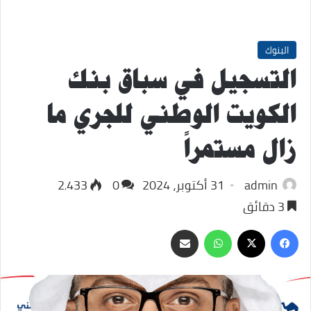
البنوك
التسجيل في سباق بنك
الكويت الوطني للجري ما
زال مستمراً
admin
31 أكتوبر، 2024
0
2٬433
3 دقائق
‫X
فيسبوك
واتساب
مشاركة
عبر
البريد