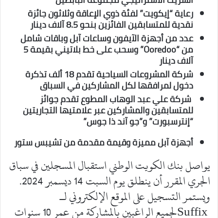
رعاية “إيكويت” لفئة ذوي الإعاقة وثلاثون جائزة
نقدية للمتسابقين الفائزين بنحو 8.5 آلاف دينار
عدد من أجهزة الآيفون وساعات آبل وباقات شامل
من “
Ooredoo
” وسحب على خط بلاتيني بقيمة 5
آلاف دينار
شركة المشروعات السياحية تقدم 18 ألف تذكرة
دخول لمرافقها لكل المشاركين في السباق
شركة علي عبد الوهاب المطوع تقدم جوائز
للمتسابقين والمشاركين عبر علامتيها التجاريتين
“إنترسبورت” و”جو آند ذا جوس”
أجهزة آبل مميزة وقيمة مقدمة من تشيبس ستور
يواصل بنك الكويت الوطني استقبال المسجلين في سباق
الجري المقرر أن ينطلق يوم السبت 14 ديسمبر 2024.
ويستمر التسجيل على الموقع الإلكتروني لـ
Suffixلجميع الراغبين بالمشاركة من عمر 10 سنوات