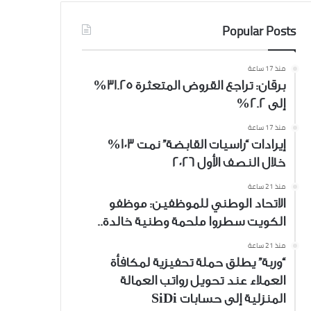
Popular Posts
منذ 17 ساعة
برقان: تراجع القروض المتعثرة 31.25%
إلى 2.2%
منذ 17 ساعة
إيرادات “راسيات القابضة” نمت 103%
خلال النصف الأول 2026
منذ 21 ساعة
الاتحاد الوطني للموظفين: موظفو
الكويت سطروا ملحمة وطنية خالدة..
منذ 21 ساعة
“وربة” يطلق حملة تحفيزية لمكافأة
العملاء عند تحويل رواتب العمالة
المنزلية إلى حسابات SiDi