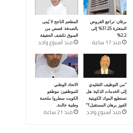
برقان: تراجع القروض
المطعم الناجح لا يُبنى
المتعثرة 31.25% إلى
بالصدفة: قصص من
2.2%
السوق تكشف الحقيقة
منذ 17 ساعة
منذ أسبوع واحد
“من التوظيف التقليدي
الاتحاد الوطني
إلى الخدمات الذكية: هل
للموظفين: موظفو
تستطيع البنوك الكويتية
الكويت سطروا ملحمة
الفوز برهان المستقبل؟”
وطنية خالدة..
منذ أسبوع واحد
منذ 21 ساعة