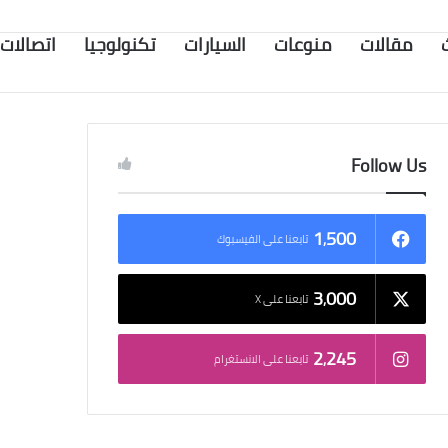
مقالات
منوعات
السيارات
تكنولوجيا
اتصالات
Follow Us
1٬500
تابعنا على الفيسبوك
3٬000
تابعنا على X
2٬245
تابعنا على الانستغرام