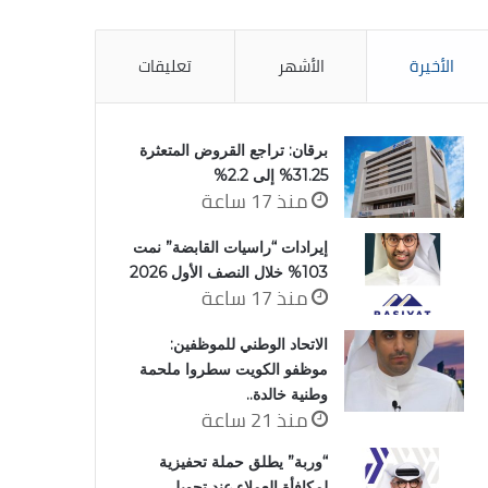
الأخيرة
الأشهر
تعليقات
برقان: تراجع القروض المتعثرة
31.25% إلى 2.2%
منذ 17 ساعة
إيرادات “راسيات القابضة” نمت
103% خلال النصف الأول 2026
منذ 17 ساعة
الاتحاد الوطني للموظفين:
موظفو الكويت سطروا ملحمة
وطنية خالدة..
منذ 21 ساعة
“وربة” يطلق حملة تحفيزية
لمكافأة العملاء عند تحويل