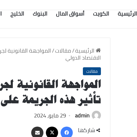
الرئيسية
الكويت
أسواق المال
البنوك
الخليج
ا
الرئيسية
/
مقالات
/
المواجهة القانونية لج
الاقتصاد الدولي
مقالات
المواجهة القانونية لج
تأثير هذه الجريمة على 
admin
29 مايو، 2024
‫X
فيسبوك
مشاركة
شاركها
عبر