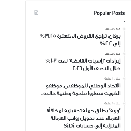
Popular Posts
منذ 9 ساعات
برقان: تراجع القروض المتعثرة 31.25%
إلى 2.2%
منذ 9 ساعات
إيرادات “راسيات القابضة” نمت 103%
خلال النصف الأول 2026
منذ 14 ساعة
الاتحاد الوطني للموظفين: موظفو
الكويت سطروا ملحمة وطنية خالدة..
منذ 14 ساعة
“وربة” يطلق حملة تحفيزية لمكافأة
العملاء عند تحويل رواتب العمالة
المنزلية إلى حسابات SiDi