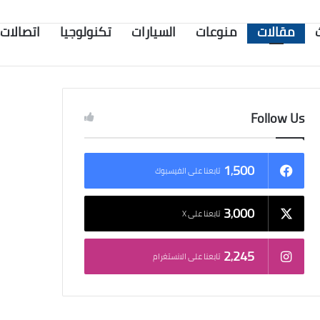
مقالات
منوعات
السيارات
تكنولوجيا
اتصالات
Follow Us
1٬500
تابعنا على الفيسبوك
3٬000
تابعنا على X
2٬245
تابعنا على الانستغرام