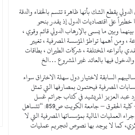
لدولي يقطع الشك بأنها ظاهرة تتسم بالخفاء والدقة
ا خطيراً على اقتصاديات الدول إذ يقدر بنحو
بينهما وبين ما يسمى بالإرهاب الدولي قائم وقوي ،
ة ، ومن أهمها تواطؤ المؤسسة المصرفية ، تغيير
نقدي بأنواعه المختلفة ، شركات الطيران ، بطاقات
 والدخول فيها بالعائد غير المشروع …الخ
اليبهم السابقة لاختيار دول سهلة الاختراق سواء
ابات المصرفية فيحتمون بمصارفها التي تمثل
عود عبد العزيز المريشيد في كتاب جرائم غسل
الأموال، مؤتمر القانون وتحديات المستقبل – كلية الحقوق – جامعة الكويت ص859: “تتساهل
اء العمليات المالية بمؤسساتها المصرفية التي لا
ركزي، كما لا يوجد بها نصوص لتجريم عمليات