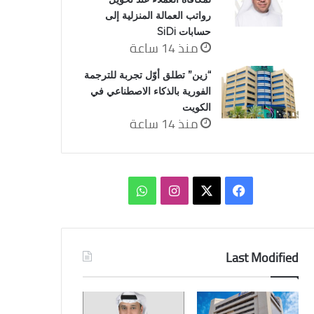
رواتب العمالة المنزلية إلى
حسابات SiDi
منذ 14 ساعة
“زين” تطلق أوّل تجربة للترجمة
الفورية بالذكاء الاصطناعي في
الكويت
منذ 14 ساعة
‫X
فيسبوك
انستقرام
واتساب
Last Modified