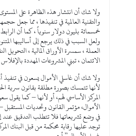
ولا شك أن انتشار هذه الظاهرة على المستوى ا
والتقنية العالمية في تنفيذها ، مما جعل حجمه
خمسمائة بليون دولار سنوياً ، كما أن الرابط 
ولعل السبب في ذلك يرجع إلى أساليبها المتنوع
العملة ، سمسرة الأوراق المالية ، التحويل ال
الائتمان ، تبني المشروعات المهددة بالإفلاس
ولا شك أن غاسلي الأموال يسعون في تنفيذ أس
لأنها تتمسك بصورة مطلقة بقانون سرية الحس
المركز الأساسي لهم، أو لأنها – كما يقول س
في وضع تشريعاتها فلا تتطلب التدقيق عند إجر
توجد عليها رقابة محكمة من قبل البنك الم
غسل الأموال ” أ هـ.