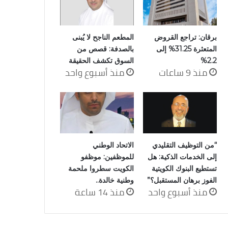
برقان: تراجع القروض
المطعم الناجح لا يُبنى
المتعثرة 31.25% إلى
بالصدفة: قصص من
2.2%
السوق تكشف الحقيقة
منذ 9 ساعات
منذ أسبوع واحد
“من التوظيف التقليدي
الاتحاد الوطني
إلى الخدمات الذكية: هل
للموظفين: موظفو
تستطيع البنوك الكويتية
الكويت سطروا ملحمة
الفوز برهان المستقبل؟”
وطنية خالدة..
منذ أسبوع واحد
منذ 14 ساعة