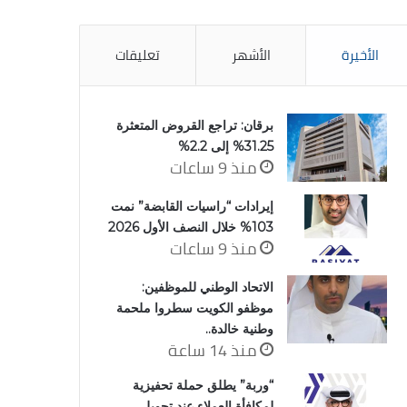
الأخيرة
الأشهر
تعليقات
برقان: تراجع القروض المتعثرة
31.25% إلى 2.2%
منذ 9 ساعات
إيرادات “راسيات القابضة” نمت
103% خلال النصف الأول 2026
منذ 9 ساعات
الاتحاد الوطني للموظفين:
موظفو الكويت سطروا ملحمة
وطنية خالدة..
منذ 14 ساعة
“وربة” يطلق حملة تحفيزية
لمكافأة العملاء عند تحويل