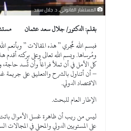
المستشار القانوني، د. جلال سعد
بقلم: الدكتور/ جلال سعد عثمان مستشار
فبسم الله مٌجري ” هذه المقالات ” وبأنعم الل
ومُرساها. وبسم الله تعالى وعلى بركته أقدم ه
كل الأمل في أن تملأ فراغاً وأن تٌسد حاجة،
– أن أتناول بالشرح والتعليق على جريمة غ
الاقتصاد الدولي.
الإطار العام للبحث.
ليس من ريب أن ظاهرة غسل الأموال باتت تشك
على المستويين الدولي والمحلي في المجالات الس