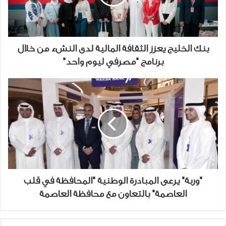
لدى
النشء
من
خلال
بنك الخليج يعزز الثقافة المالية لدى النشء من خلال
برنامج
برنامج "مصرفي ليوم واحد"
"مصرفي
ليوم
"وربة"
واحد"
يرعى
المبادرة
الوطنية
"المحافظة
في
قلب
العاصمة"
بالتعاون
"وربة" يرعى المبادرة الوطنية "المحافظة في قلب
مع
العاصمة" بالتعاون مع محافظة العاصمة
محافظة
العاصمة