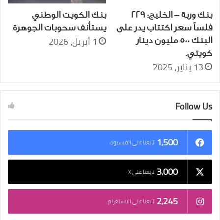
بنك وربة – الخليج: 229
بنك الكويت الوطني
فلساً سعر اكتتاب يدر على
يستأنف سحوبات الجوهرة
1 أبريل، 2026
البنك 500 مليون دينار
كويتي.
13 يناير، 2025
Follow Us
1٬500
تابعنا على الفيسبوك
3٬000
تابعنا على X
2٬245
تابعنا على الانستغرام