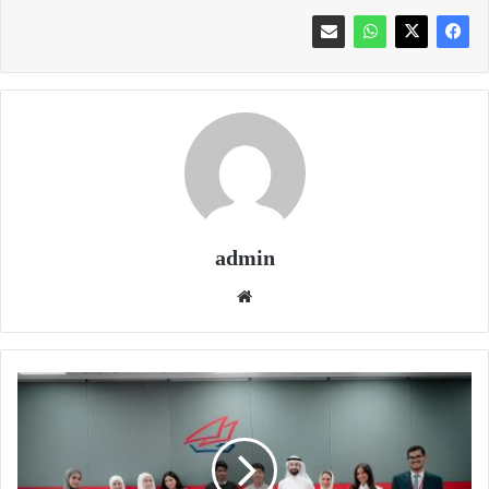
admin
موقع
الويب
بنك
الخليج
يعزز
الثقافة
المالية