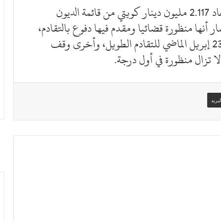
أوضحت مصادر قانونية أن أبز أسباب استبعاد 2.117 مليون دينار كويتي من قائمة الديون
ار أنها منظورة قضائيا ومقدم فيها دفوع بالتقادم،
حيث أن أحدها صدر فيها حكم رفض في 23 إبريل الماضي للتقادم الطويل، وأخرى وقف
ا تزال منظورة في أول درجة.
بريد