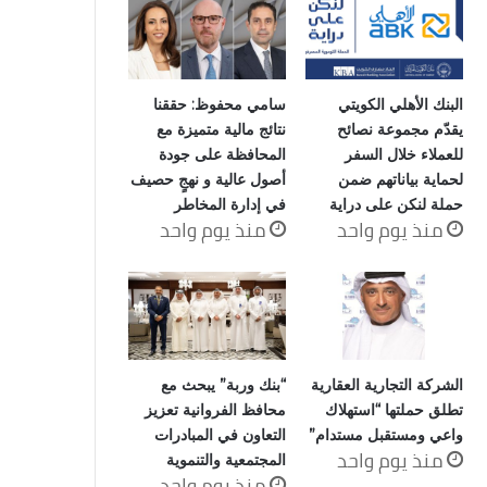
البنك الأهلي الكويتي
سامي محفوظ: حققنا
يقدّم مجموعة نصائح
نتائج مالية متميزة مع
للعملاء خلال السفر
المحافظة على جودة
لحماية بياناتهم ضمن
أصول عالية و نهجٍ حصيف
حملة لنكن على دراية
في إدارة المخاطر
منذ يوم واحد
منذ يوم واحد
الشركة التجارية العقارية
“بنك وربة” يبحث مع
تطلق حملتها “استهلاك
محافظ الفروانية تعزيز
واعي ومستقبل مستدام”
التعاون في المبادرات
منذ يوم واحد
المجتمعية والتنموية
منذ يوم واحد