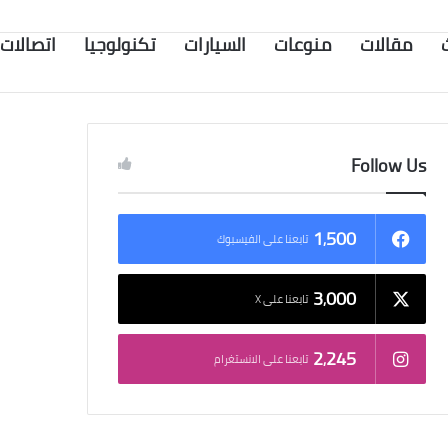
مقالات
منوعات
السيارات
تكنولوجيا
اتصالات
Follow Us
1٬500
تابعنا على الفيسبوك
3٬000
تابعنا على X
2٬245
تابعنا على الانستغرام