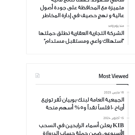
متميزة مع المحافظة على جودة أصول
عالية و نهجٍ حصيف في إدارة المخاطر
منذ يوم واحد
الشركة التجارية العقارية تطلق حملتها
“استهلاك واعي ومستقبل مستدام”
Most Viewed
16 مارس، 2025
الجمعية العامة لبنك بوبيان تُقر توزيع
أرباح 10 فلساً نقداً و5% أسهم منحة
15 أكتوبر، 2024
KIB يعلن أسماء الرابحين في السحب
الأسبوعي ضمن حملة حساب الدروازة