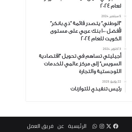
لعام 2024
5 سبتمبر، 2024
“الوطني” يتصدر قائمة “ذي بانكر”
لأفضل 100 بنك عربي على مستوى
الكويت للعام 2024
3 أكتوبر، 2024
أجيليتي تساهم في تحويل “اقتصادية
السويس” إلى مركز عالمي للخدمات
اللوجستية والتجارة
22 يونيو، 2025
رئيس تنفيذي للتوازنات
‫X
فيسبوك
انستقرام
واتساب
الرئيسية
عن
فريق العمل