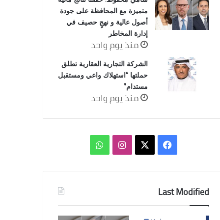
متميزة مع المحافظة على جودة
أصول عالية و نهجٍ حصيف في
إدارة المخاطر
منذ يوم واحد
الشركة التجارية العقارية تطلق
حملتها “استهلاك واعي ومستقبل
مستدام”
منذ يوم واحد
‫X
فيسبوك
انستقرام
واتساب
Last Modified