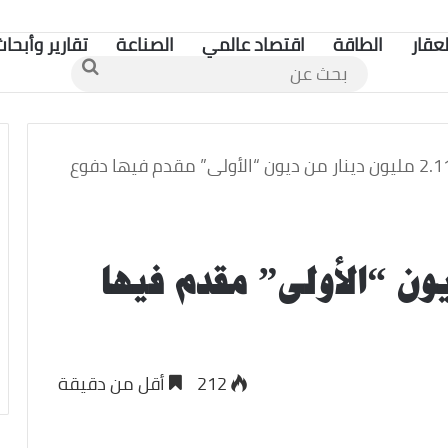
لعقار
الطاقة
اقتصاد عالمي
الصناعة
تقارير وأبحاث
بحث
عن
2.117 مليون دينار من ديون “الأولى” مقدم فيها دفوع
ن ديون “الأولى” مقدم فيها
212
أقل من دقيقة