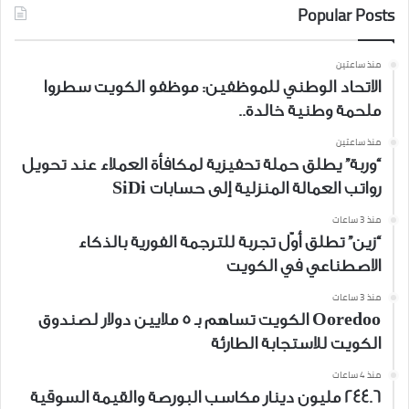
Popular Posts
منذ ساعتين
الاتحاد الوطني للموظفين: موظفو الكويت سطروا
ملحمة وطنية خالدة..
منذ ساعتين
“وربة” يطلق حملة تحفيزية لمكافأة العملاء عند تحويل
رواتب العمالة المنزلية إلى حسابات SiDi
منذ 3 ساعات
“زين” تطلق أوّل تجربة للترجمة الفورية بالذكاء
الاصطناعي في الكويت
منذ 3 ساعات
Ooredoo الكويت تساهم بـ 5 ملايين دولار لصندوق
الكويت للاستجابة الطارئة
منذ 4 ساعات
244.6 مليون دينار مكاسب البورصة والقيمة السوقية