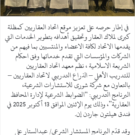
في إطار حرصه على تعزيز موقع اتحاد العقاريين كمظلة
كبرى لملاك العقار وتحقيق أهدافه بتطوير الخدمات التي
يقدمها الاتحاد لكافة الاعضاء والمنتسبين بما فيهم من
الشركات والمؤسسات التي تقدم خدماتها وفق احكام
الشريعة الاسلامية ، نظم معهد اتحاد العقاريين
للتدريب الأهلي – الذراع التدريبي لاتحاد العقاريين –
بالتعاون مع شركة شورى للاستشارات الشرعية،
البرنامج التدريبي: “الضوابط الشرعية لإدارة المحافظ
العقارية”، وذلك يوم الإثنين الموافق 13 أكتوبر 2025 في
فندق هيلتون جاردن إن.
وقد قدّم البرنامج المستشار الشرعي/ عبدالستار علي