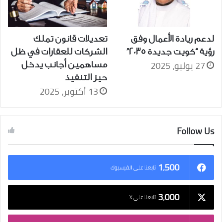
لدعم ريادة الأعمال وفق
تعديلات قانون تملك
رؤية “كويت جديدة 2035”
الشركات للعقارات في ظل
27 يوليو، 2025
مساهمين أجانب يدخل
حيز التنفيذ
13 أكتوبر، 2025
Follow Us
1٬500
تابعنا على الفيسبوك
3٬000
تابعنا على X