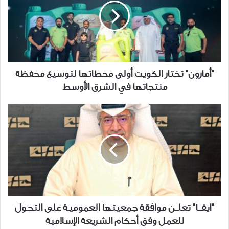
أولى
محطاتها
لتوسيع
محفظة
منتجاتها
في
"أمارون" تختار الكويت أولى محطاتها لتوسيع محفظة
الشرق
منتجاتها في الشرق الأوسط
الأوسط
"ايفـــا"
تعلــن
موافقة
جمعيتها
العموميـة
على
التحـول
للعمل
وفق
"ايفـــا" تعلــن موافقة جمعيتها العموميـة على التحـول
أحكام
للعمل وفق أحكام الشريعة الإسلامية
الشريعة