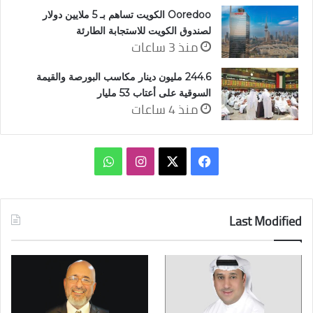
Ooredoo الكويت تساهم بـ 5 ملايين دولار
لصندوق الكويت للاستجابة الطارئة
منذ 3 ساعات
244.6 مليون دينار مكاسب البورصة والقيمة
السوقية على أعتاب 53 مليار
منذ 4 ساعات
‫X
فيسبوك
انستقرام
واتساب
Last Modified