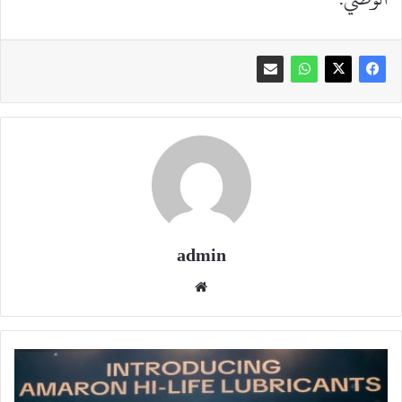
admin
موقع
الويب
"أمارون"
تختار
الكويت