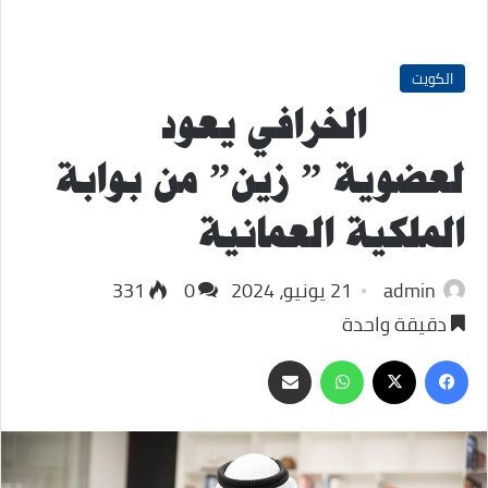
الكويت
الخرافي يعود
لعضوية ” زين” من بوابة
الملكية العمانية
admin
21 يونيو، 2024
0
331
دقيقة واحدة
‫X
فيسبوك
واتساب
مشاركة
عبر
البريد