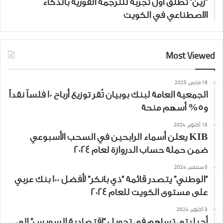
“زين” تطلق أوّل تجربة للترجمة الفورية بالذكاء
الاصطناعي في الكويت
Most Viewed
16 مارس، 2025
الجمعية العامة لبنك بوبيان تُقر توزيع أرباح 10 فلساً نقداً
و5% أسهم منحة
15 أكتوبر، 2024
KIB يعلن أسماء الرابحين في السحب الأسبوعي
ضمن حملة حساب الدروازة لعام 2024
5 سبتمبر، 2024
“الوطني” يتصدر قائمة “ذي بانكر” لأفضل 100 بنك عربي
على مستوى الكويت للعام 2024
3 أكتوبر، 2024
أجيليتي تساهم في تحويل “اقتصادية السويس” إلى