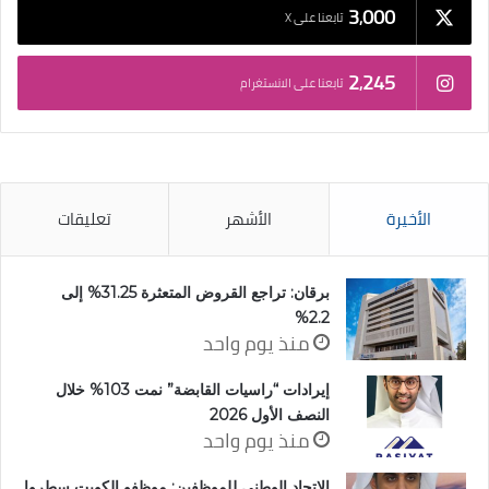
3٬000
تابعنا على X
2٬245
تابعنا على الانستغرام
الأخيرة
الأشهر
تعليقات
برقان: تراجع القروض المتعثرة 31.25% إلى
2.2%
منذ يوم واحد
إيرادات “راسيات القابضة” نمت 103% خلال
النصف الأول 2026
منذ يوم واحد
الاتحاد الوطني للموظفين: موظفو الكويت سطروا