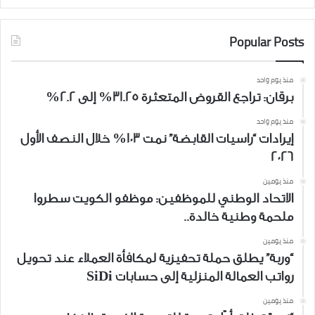
Popular Posts
منذ يوم واحد
برقان: تراجع القروض المتعثرة 31.25% إلى 2.2%
منذ يوم واحد
إيرادات “راسيات القابضة” نمت 103% خلال النصف الأول
2026
منذ يومين
الاتحاد الوطني للموظفين: موظفو الكويت سطروا
ملحمة وطنية خالدة..
منذ يومين
“وربة” يطلق حملة تحفيزية لمكافأة العملاء عند تحويل
رواتب العمالة المنزلية إلى حسابات SiDi
منذ يومين