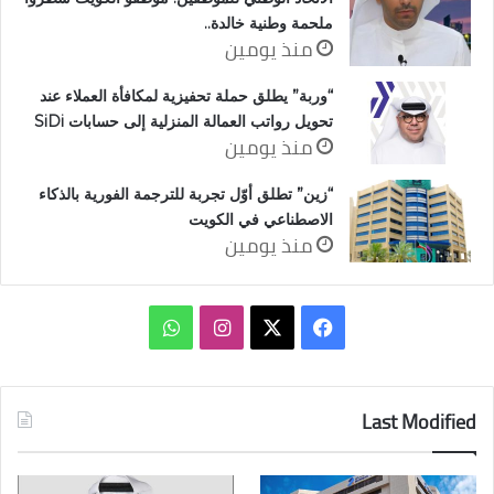
ملحمة وطنية خالدة..
منذ يومين
“وربة” يطلق حملة تحفيزية لمكافأة العملاء عند
تحويل رواتب العمالة المنزلية إلى حسابات SiDi
منذ يومين
“زين” تطلق أوّل تجربة للترجمة الفورية بالذكاء
الاصطناعي في الكويت
منذ يومين
‫X
فيسبوك
انستقرام
واتساب
Last Modified