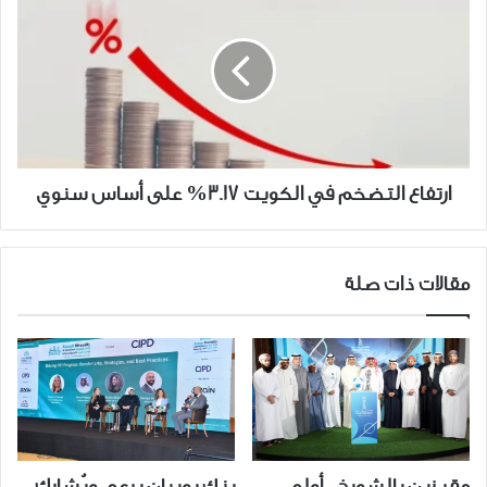
التضخم
في
الكويت
3.17%
على
أساس
سنوي
ارتفاع التضخم في الكويت 3.17% على أساس سنوي
مقالات ذات صلة
مقر زين بالشويخ.. أولى
بنك بوبيان يرعى ويُشارك