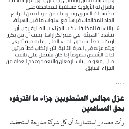
وبيئة الاستثمار، وبالتالي يجب أن يكون قرار التأديب
بالعزل له الأولوية مستقبلاً للمحافظة على
مكتسبات السوق وما وصله من مرحلة من التراجع
الحاد للمخالفات قياساً مع سنوات ما قبل الهيئة.
بالنسبة للمخالفات ذات الجزاءات المالية يجب أن
تتشدد “الهيئة” في منع تكراراها، بحيث أن من يكرر
ارتكاب خطأ يستحق الجزاء المالي عليه مرة أخرى،
ويتم عزله في المرة الثانية، لأن ارتكاب خطأ مرتين
لذات الشخص خصوصاً إذا كان يشتمل على تلاعب
مالي فهو من باب الإمعان والتعمد وعدم العظة من
الجزاء السابق.
….
عزل مجالس المشطوبين
جزاء ما اقترفوه
بحق المساهمين
رأت مصادر استثمارية أن كل شركة مدرجة استحقت