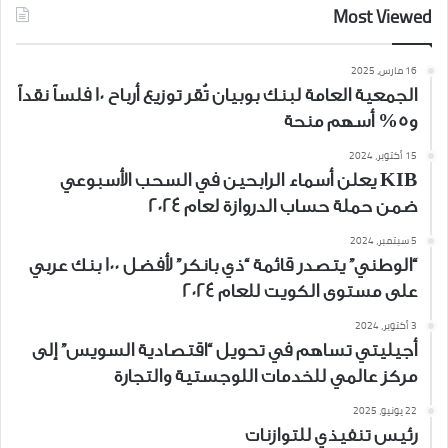
Most Viewed
16 مارس، 2025
الجمعية العامة لبنك بوبيان تُقر توزيع أرباح 10 فلساً نقداً
و5% أسهم منحة
15 أكتوبر، 2024
KIB يعلن أسماء الرابحين في السحب الأسبوعي
ضمن حملة حساب الدروازة لعام 2024
5 سبتمبر، 2024
“الوطني” يتصدر قائمة “ذي بانكر” لأفضل 100 بنك عربي
على مستوى الكويت للعام 2024
3 أكتوبر، 2024
أجيليتي تساهم في تحويل “اقتصادية السويس” إلى
مركز عالمي للخدمات اللوجستية والتجارة
22 يونيو، 2025
رئيس تنفيذي للتوازنات