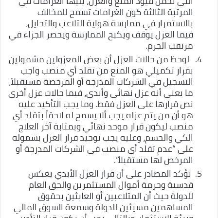
التي تحمل قيود المنع والعزل، يليها الغرامات في
المرتبة الثالثة كون الغرامات تسمح للمخالف
بالاستمرار في ممارسة هواية التلاعب والتحايل،
فيما العزل يوقف ويكبح الممارسة ويحصر الجزاء في
مرتقب الجرم.
لوحظ من حالات العزل أن بعض المعزولين مشمولين
بقرار تكميلي هو المنع من تقلد أي منصب واجب
التسجيل في الشركات المدرجة أو المرخصة مستقبلاً،
ما يعني أنه عزل نهائي وأبدي، فيما حالات عزل أخرى
نص قرارها على العزل فقط. وما يجب التأكيد عليه
هو أن من يتم عزله يجب ألا يسمح له لاحقاً بتقلد أي
منصب ليكون قرار موحد نهائي وبمثابة آخر العلاج
الكي والحسم، وعليه يجب توحيد قرار العزل بشموله
على “عدم تقلد أي منصب في الشركات المدرجة أو
المرخص لها مستقبلاً”.
تؤكد المصادر على أن قرار العزل الأبدي يعكس
قدسية وحرمة أموال المستثمرين والحق العام
للدولة حيث أن المتلاعبين أو العابثين بحقوق
المساهمين مسيئين للدولة وسمعة السوق المالي