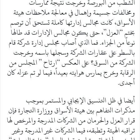
الشطب من البورصة وخرجت نتيجة ممارسات
ومخالفات جسيمة وإهمال في معالجة ملاحظات هيئة
الأسواق، كانت مجالس إدارتها كاملة تستحق أن توصم
بختم “العزل”، حتى يكون مجالس الإدارات قد طالها
نوعاً من الجزاء. فما الذي أصاب مجلس إدارة شركة قام
بالسطو على عقارات الشركة وسجلها باسمه وخرجت
الشركة من السوق؟ على العكس “ارتاح ” المجلس من
الرقابة وخرج يمارس هوايته بعيداً، فيما لو تم عزله كان
أجدى.
أيضا في ظل التنسيق الإيجابي والمستمر بموجب
مذكرات التفاهم بين هيئة الأسواق ووزارة التجارة فإن
قرار العزل والحرمان من الشركات المدرجة والمرخص لها
تراقبه الهيئة وتطبقه، فيما الشركات غير المدرجة وغير