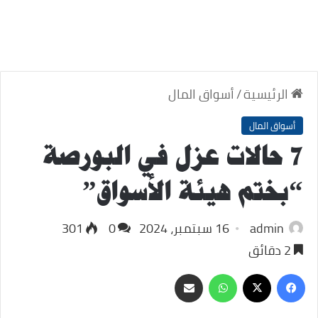
الرئيسية
/
أسواق المال
أسواق المال
7 حالات عزل في البورصة
“بختم هيئة الأسواق”
admin
16 سبتمبر، 2024
0
301
2 دقائق
‫X
فيسبوك
واتساب
مشاركة
عبر
البريد