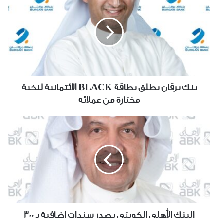
برقان
يطلق
بطاقة
BLACK
الائتمانية
لنخبة
مختارة
من
بنك برقان يطلق بطاقة BLACK الائتمانية لنخبة
عملائه
مختارة من عملائه
البنك
الأهلي
الكويتي
يصدر
سندات
إضافية
بـ
300
مليون
البنك الأهلي الكويتي يصدر سندات إضافية بـ 300