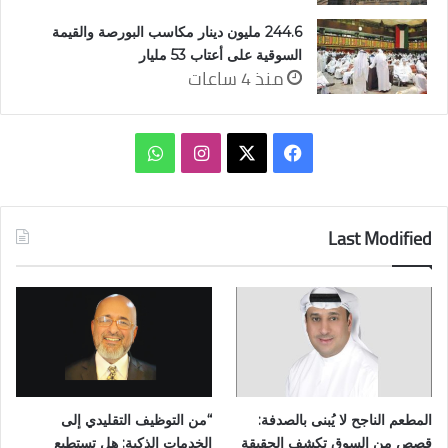
244.6 مليون دينار مكاسب البورصة والقيمة
السوقية على أعتاب 53 مليار
منذ 4 ساعات
‫X
فيسبوك
انستقرام
واتساب
Last Modified
المطعم الناجح لا يُبنى بالصدفة:
“من التوظيف التقليدي إلى
قصص من السوق تكشف الحقيقة
الخدمات الذكية: هل تستطيع