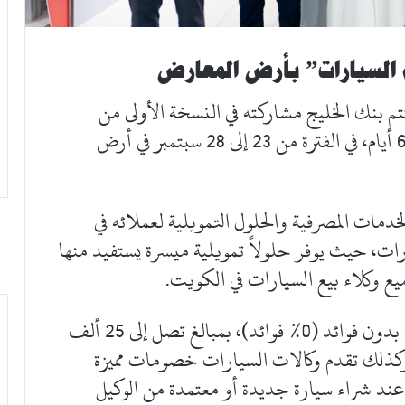
السيارات” بأرض المعارض
م بنك الخليج مشاركته في النسخة الأولى من
معرض عالم السيارات، الذي أقيم على مدى 6 أيام، في الفترة من 23 إلى 28 سبتمبر في أرض
خدمات المصرفية والحلول التمويلية لعملائه في
ات، حيث يوفر حلولاً تمويلية ميسرة يستفيد منها
ميع وكلاء بيع السيارات في الكويت.
ويوفر البنك للعملاء قروضاً لشراء السيارات بدون فوائد (0% فوائد)، بمبالغ تصل إلى 25 ألف
اد مرنة تصل إلى 5 سنوات، وكذلك تقدم وكالات السيارات خصومات مميزة
ع بنك الخليج تصل إلى 500 دينار عند شراء سيارة جديدة أو معتمدة من الوكيل