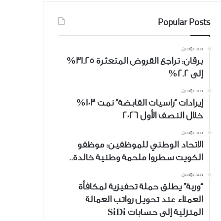
Popular Posts
منذ يومين
برقان: تراجع القروض المتعثرة 31.25%
إلى 2.2%
منذ يومين
إيرادات “راسيات القابضة” نمت 103%
خلال النصف الأول 2026
منذ يومين
الاتحاد الوطني للموظفين: موظفو
الكويت سطروا ملحمة وطنية خالدة..
منذ يومين
“وربة” يطلق حملة تحفيزية لمكافأة
العملاء عند تحويل رواتب العمالة
المنزلية إلى حسابات SiDi