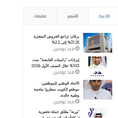
الأخيرة
الأشهر
تعليقات
برقان: تراجع القروض المتعثرة
31.25% إلى 2.2%
منذ يومين
إيرادات “راسيات القابضة” نمت
103% خلال النصف الأول 2026
منذ يومين
الاتحاد الوطني للموظفين:
موظفو الكويت سطروا ملحمة
وطنية خالدة..
منذ يومين
“وربة” يطلق حملة تحفيزية
لمكافأة العملاء عند تحويل