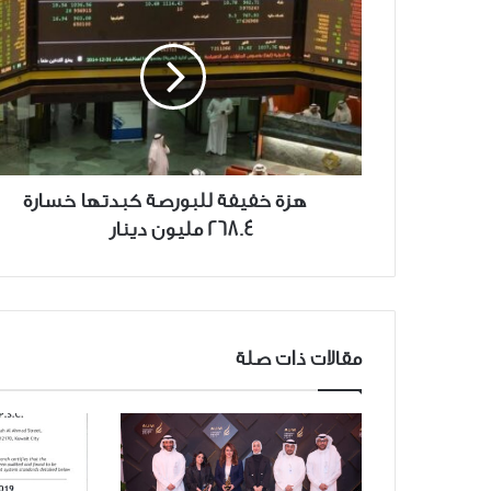
هزة
خفيفة
للبورصة
كبدتها
خسارة
268.4
مليون
دينار
هزة خفيفة للبورصة كبدتها خسارة
268.4 مليون دينار
مقالات ذات صلة