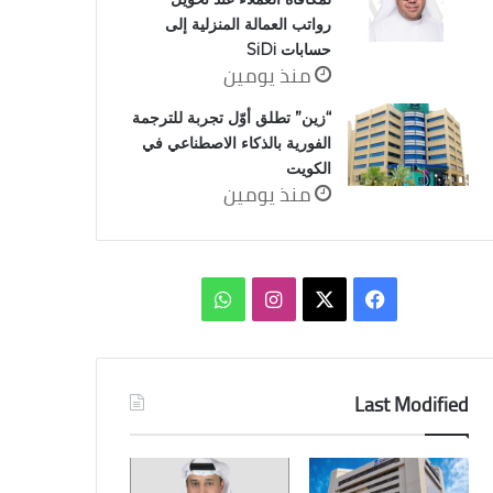
رواتب العمالة المنزلية إلى
حسابات SiDi
منذ يومين
“زين” تطلق أوّل تجربة للترجمة
الفورية بالذكاء الاصطناعي في
الكويت
منذ يومين
‫X
فيسبوك
انستقرام
واتساب
Last Modified