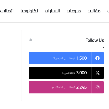
مقالات
منوعات
السيارات
تكنولوجيا
اتصالات
Follow Us
1٬500
تابعنا على الفيسبوك
3٬000
تابعنا على X
2٬245
تابعنا على الانستغرام