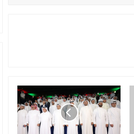
"خليجي
زين
26"
يجمع
الأشقّاء
على
أرض