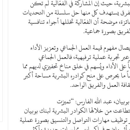
بشرية، حيث إن المشاركة في الفعّالية لم تكن
الفرق يستهدف كل منها حل سلسلة من التحديات
ائزة، موضحة أن الفعّالية تخللها أجواء تنافسية
لفريق بصورة جماعية.
صال مفهوم قيمة العمل الجماعي وتعزيز الأداء
عبر تجربة عملية ترفيهية، فالعمل الجماعي
ً على الأداء ويُسهم في خلق مناخ تحفيزي لديهم مما
اً ما يحرص على منح كوادره البشرية مساحة أكبر
فة العمل والفريق الواحد.
بوبيان، عبد الله الفارس: “تميزت
ونها فرصة استطاعت من خلالها الكوادر البشرية لبنك بوبيان
ر توظيف مهارات التواصل والتنسيق بصورة عملية
 له أثر واضح في إكسابهم ممارسات جديدة وأكثر