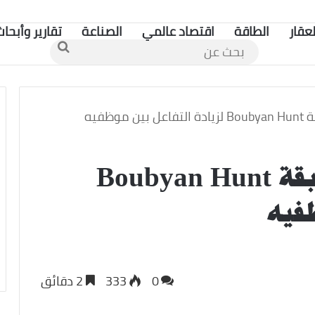
لعقار
الطاقة
اقتصاد عالمي
الصناعة
تقارير وأبحاث
بحث
عن
وظفيه
بنك بوبيان يُنظم مسابقة Boubyan Hunt
ظفيه
0
333
2 دقائق