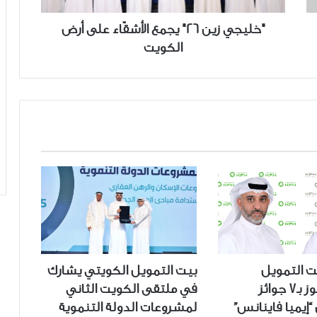
الكويت
"خليجي زين 26" يجمع الأشقّاء على أرض
الكويت
 التمويل
بيت التمويل الكويتي يشارك
الكويتى تفوز بـ7 جوائز
في ملتقى الكويت الثاني
إيميا فاينانس”
لمشروعات الدولة التنموية