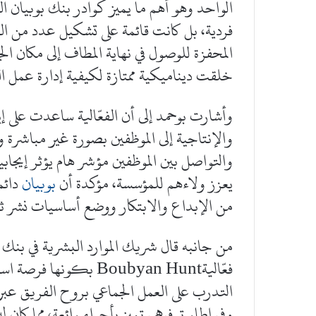
الواحد وهو أهم ما يميز كوادر بنك بوبيان ال
فردية، بل كانت قائمة على تشكيل عدد من 
المحفزة للوصول في نهاية المطاف إلى مكان الج
خلقت ديناميكية ممتازة لكيفية إدارة عمل ا
وأشارت بوحمد إلى أن الفعّالية ساعدت على إي
والإنتاجية إلى الموظفين بصورة غير مباشرة و
والتواصل بين الموظفين مؤشر هام يؤثر إيجابيا
يعزز ولاءهم للمؤسسة، مؤكدة أن
بوبيان
دائم
من الإبداع والابتكار ووضع أساسيات نشر ثقا
من جانبه قال شريك الموارد البشرية في بنك 
فعّاليةBoubyan Hunt بك
التدرب على العمل الجماعي بروح الفريق عب
وفي إطار ترفيهي تميز بأجواء رائعة، مما كان