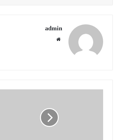
admin
موقع
الويب
"بيتك"
يقدم
خدمات
متنوعة
ضمن
"بيتك
كونسيرج"