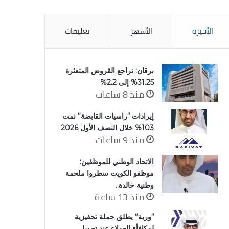
الأخيرة
الأشهر
تعليقات
برقان: تراجع القروض المتعثرة
31.25% إلى 2.2%
منذ 8 ساعات
إيرادات “راسيات القابضة” نمت
103% خلال النصف الأول 2026
منذ 9 ساعات
الاتحاد الوطني للموظفين:
موظفو الكويت سطروا ملحمة
وطنية خالدة..
منذ 13 ساعة
“وربة” يطلق حملة تحفيزية
لمكافأة العملاء عند تحويل