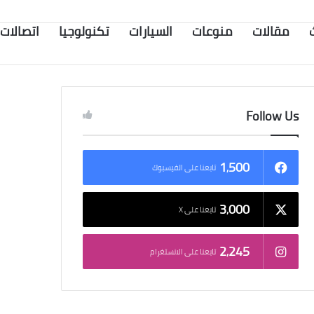
مقالات
منوعات
السيارات
تكنولوجيا
اتصالات
Follow Us
1٬500
تابعنا على الفيسبوك
3٬000
تابعنا على X
2٬245
تابعنا على الانستغرام