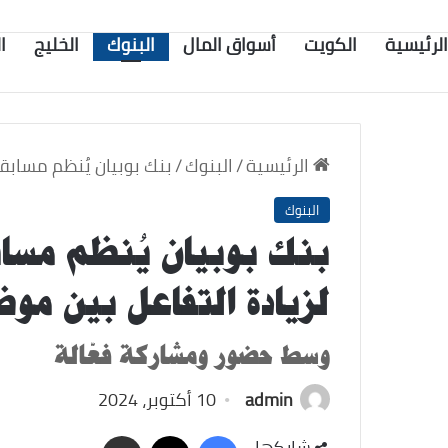
الرئيسية
الكويت
أسواق المال
البنوك
الخليج
ا
الرئيسية
/
البنوك
/
بنك بوبيان يُنظم مسابقة Boubyan Hunt لزيادة التفاعل بين م
البنوك
لزيادة التفاعل بين مو
وسط حضور ومشاركة فعّالة
admin
10 أكتوبر، 2024
‫X
فيسبوك
مشاركة
شاركها