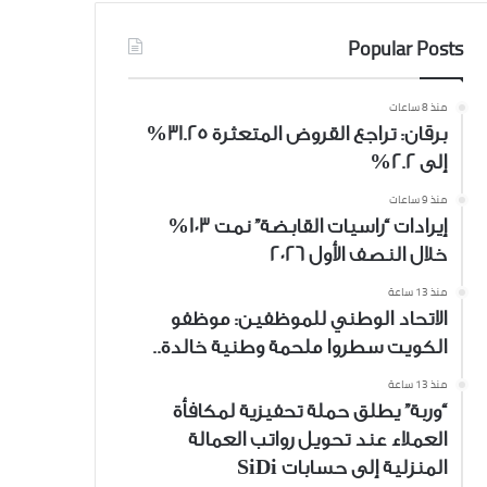
Popular Posts
منذ 8 ساعات
برقان: تراجع القروض المتعثرة 31.25%
إلى 2.2%
منذ 9 ساعات
إيرادات “راسيات القابضة” نمت 103%
خلال النصف الأول 2026
منذ 13 ساعة
الاتحاد الوطني للموظفين: موظفو
الكويت سطروا ملحمة وطنية خالدة..
منذ 13 ساعة
“وربة” يطلق حملة تحفيزية لمكافأة
العملاء عند تحويل رواتب العمالة
المنزلية إلى حسابات SiDi