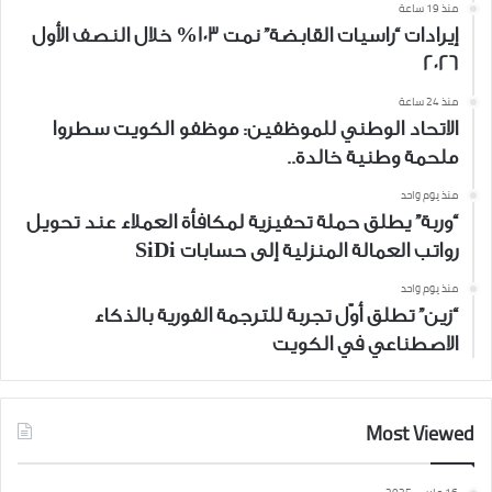
منذ 19 ساعة
إيرادات “راسيات القابضة” نمت 103% خلال النصف الأول
2026
منذ 24 ساعة
الاتحاد الوطني للموظفين: موظفو الكويت سطروا
ملحمة وطنية خالدة..
منذ يوم واحد
“وربة” يطلق حملة تحفيزية لمكافأة العملاء عند تحويل
رواتب العمالة المنزلية إلى حسابات SiDi
منذ يوم واحد
“زين” تطلق أوّل تجربة للترجمة الفورية بالذكاء
الاصطناعي في الكويت
Most Viewed