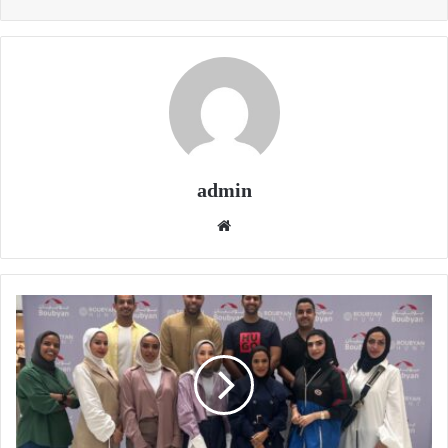
admin
موقع
الويب
بنك
بوبيان
يُنظم
مسابقة
Boubyan
Hunt
لزيادة