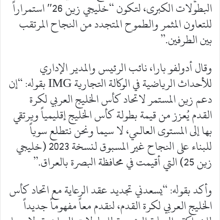
البطولات الكبرى، لتكون “خليجي زين 26″ استمراراً
للتعاون المثمر والطموح المتجدد من النجاح المرتقب
بين الطرفين.”
وقال أدولفو بارا، نائب الرئيس والمدير الإداري
للأحداث الرياضية في الوكالة التجارية IMG بقوله: “إن
دعم زين المستمر لاتحاد كأس الخليج العربي لكرة
القدم يُعزز من قيمة بطولة كأس الخليج إقليمياً ويرتقي
بها إلى المستوى العالمي، لا سيما ونحن نتطلع سوياً
للبناء على النجاح غير المسبوق لنسخة 2023 (خليجي
زين 25) التي أقيمت في محافظة البصرة بالعراق.”
وأكد بقوله: “يسعدني تجديد عقد الرعاية مع اتحاد كأس
الخليج العربي لكرة القدم، لنقدم معاً مفهوماً جديداً