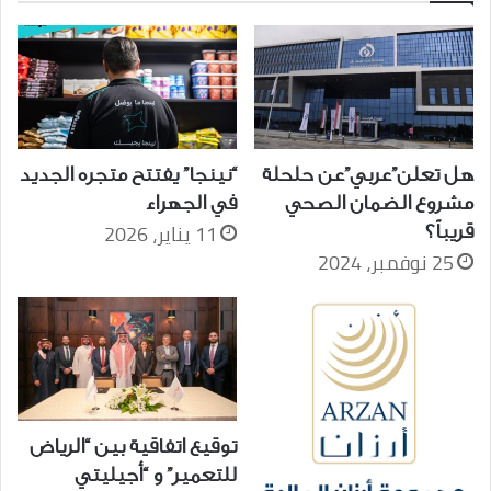
هل تعلن”عربي”عن حلحلة
“نينجا” يفتتح متجره الجديد
مشروع الضمان الصحي
في الجهراء
11 يناير، 2026
قريباً؟
25 نوفمبر، 2024
توقيع اتفاقية بين “الرياض
للتعمير” و “أجيليتي