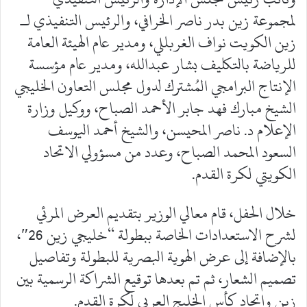
لمجموعة زين بدر ناصر الخرافي، والرئيس التنفيذي لـ
زين الكويت نواف الغربللي، ومدير عام الهيئة العامة
للرياضة بالتكليف بشار عبدالله، ومدير عام مؤسسة
الإنتاج البرامجي المُشترك لدول مجلس التعاون الخليجي
الشيخ مبارك فهد جابر الأحمد الصباح، ووكيل وزارة
الإعلام د. ناصر المحيسن، والشيخ أحمد اليوسف
السعود المحمد الصباح، وعدد من مسؤولي الاتحاد
الكويتي لكرة القدم.
خلال الحفل، قام معالي الوزير بتقديم العرض المرئي
لشرح الاستعدادات الخاصة ببطولة “خليجي زين 26″،
بالإضافة إلى عرض الهوية البصرية للبطولة وتفاصيل
تصميم الشعار، ثم تم بعدها توقيع الشراكة الرسمية بين
زين واتحاد كأس الخليج العربي لكرة القدم.