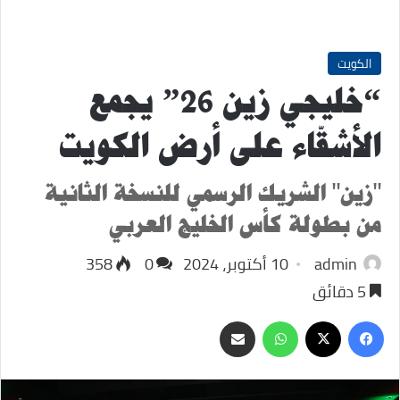
الكويت
“خليجي زين 26” يجمع
الأشقّاء على أرض الكويت
"زين" الشريك الرسمي للنسخة الثانية
من بطولة كأس الخليج العربي
admin
10 أكتوبر، 2024
0
358
5 دقائق
‫X
فيسبوك
واتساب
مشاركة
عبر
البريد