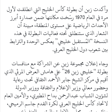
وأكدت زين أن بطولة كأس الخليج التي انطلقت لأول
مرة في العام 1970 رسّخت مكانتها ضمن صدارة أبرز
الأحداث الرياضية على مستوى المنطقة، مبينة أن
الشعار الذي ستنطلق تحته فعاليات البطولة في هذه
النسخة “المُستقبل خليجي” يعكس الوحدة والترابط
بين شعوب دول الخليج العربي.
وجاء إعلان مجموعة زين عن الشراكة مع منافسات
بطولة “خليجي زين 26” على هامش العرض المرئي الذي
أقيم في مركز الشيخ جابر الأحمد الثقافي تحت رعاية
وحضور معالي وزير الإعلام والثقافة ووزير الدولة
لشؤون الشباب عبدالرحمن بداح المطيري، والأمين العام
لاتحاد كأس الخليج العربي لكرة القدم جاسم الرميحي،
ونائب رئيس مجلس الإدارة والرئيس التنفيذي