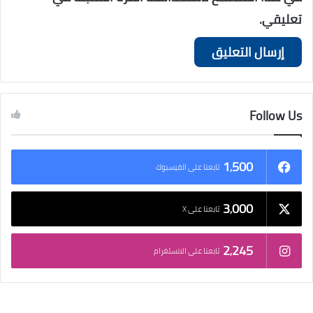
تعليقي.
Follow Us
1٬500
تابعنا على الفيسبوك
3٬000
تابعنا على X
2٬245
تابعنا على الانستغرام