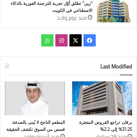
“زين” تطلق أوّل تجربة للترجمة الفورية بالذكاء
الاصطناعي في الكويت
منذ يوم واحد
‫X
فيسبوك
انستقرام
واتساب
Last Modified
برقان: تراجع القروض المتعثرة
المطعم الناجح لا يُبنى بالصدفة:
31.25% إلى 2.2%
قصص من السوق تكشف الحقيقة
منذ 19 ساعة
منذ أسبوع واحد