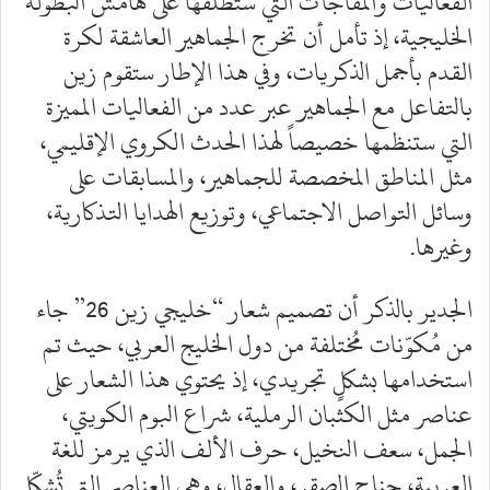
الفعاليات والمفاجآت التي ستطلقها على هامش البطولة
الخليجية، إذ تأمل أن تخرج الجماهير العاشقة لكرة
القدم بأجمل الذكريات، وفي هذا الإطار ستقوم زين
بالتفاعل مع الجماهير عبر عدد من الفعاليات المميزة
التي ستنظمها خصيصاً لهذا الحدث الكروي الإقليمي،
مثل المناطق المخصصة للجماهير، والمسابقات على
وسائل التواصل الاجتماعي، وتوزيع الهدايا التذكارية،
وغيرها.
الجدير بالذكر أن تصميم شعار “خليجي زين 26” جاء
من مُكوّنات مُختلفة من دول الخليج العربي، حيث تم
استخدامها بشكلٍ تجريدي، إذ يحتوي هذا الشعار على
عناصر مثل الكثبان الرملية، شراع البوم الكويتي،
الجمل، سعف النخيل، حرف الألف الذي يرمز للغة
العربية، جناح الصقر، والعقال، وهي العناصر التي تُشكّل