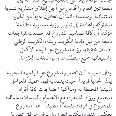
القطاعين العام والخاص من أجل إطلاق مشاريع تنموية
استثنائية. ويسعدنا دائماً أن نكون جزءاً من الجهود
المشتركة والهادفة إلى تطوير رؤية معمارية متقدّمة”.
مؤكداً أن كافة تصاميم المشروع قد خضعت لمراجعات
دقيقة من قبل بلدية الكويت وبنك الكويت الوطني
لضمان تحقيقها رؤية المشروع على الوجه الأكمل
واستيفائها جميع المتطلبات والمواصفات اللازمة.
وقال شعيب: “إن تصميم المشروع على الواجهة البحرية
يمثّل تحدياً فريداً، حيث يتطلّب فهماً عميقاً للعوامل
البيئية المحيطة به ومواكبة احتياجات كافة أفراد
المجتمع وروّاد الشاطئ، مع الاهتمام باللمسات الجمالية
للمشروع في الوقت نفسه”، مضيفاً: “هذا المشروع
يعكس اهتمام المكتب العربي في توفير مرافق عصرية