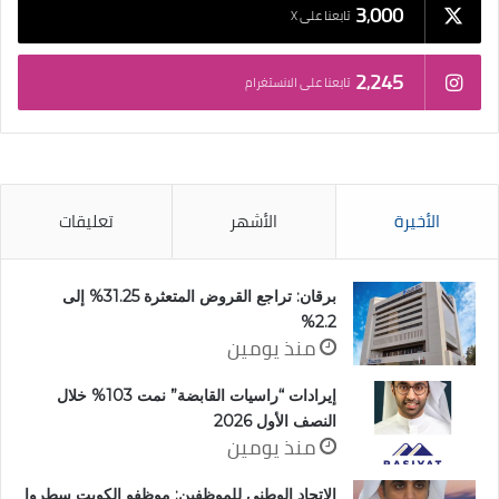
3٬000
تابعنا على X
2٬245
تابعنا على الانستغرام
الأخيرة
الأشهر
تعليقات
برقان: تراجع القروض المتعثرة 31.25% إلى
2.2%
منذ يومين
إيرادات “راسيات القابضة” نمت 103% خلال
النصف الأول 2026
منذ يومين
الاتحاد الوطني للموظفين: موظفو الكويت سطروا