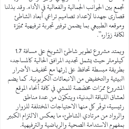
تجمع بين الجوانب الجمالية والفعالية في الأداء. وقد بذلنا
قصارى جهدنا لإعداد تصاميم تراعي أبعاد الشاطئ
وموقعه الطبيعي بما يضمن توفير تجربة ترفيهية مميّزة
لكافة زوّاره”.
ويمتد مشروع تطوير شاطئ الشويخ على مسافة 1.7
كيلومتر حيث يشمل تجديد المرافق الحالية كالمساجد،
بطريقة مبسطة تحافظ على إرثها مع تخفيف الأضرار
البيئية والتخفيض من الانبعاثات الكربونية. كما يضم
المشروع ممرّات مخصّصة للمشي في كافة أنحاء الموقع
لعشاق اللياقة البدنية، ويتكوّن من عدة مناطق
رئيسية، توفّر كل منها الاحتياجات المختلفة للزوار
والرواد من مرتادي الشاطئ، ما يعكس الالتزام الكبير
بمفهوم الاستدامة الصحية والرياضية والترفيهية.