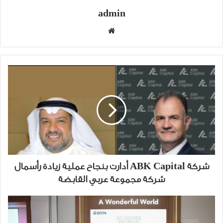
admin
موقع
الويب
شركة
ABK
Capital
أدارت
بنجاح
عملية
زيادة
رأسمال
شركة
شركة ABK Capital أدارت بنجاح عملية زيادة رأسمال
مجموعة
شركة مجموعة عربي القابضة
عربي
القابضة
"زين"
احتفت