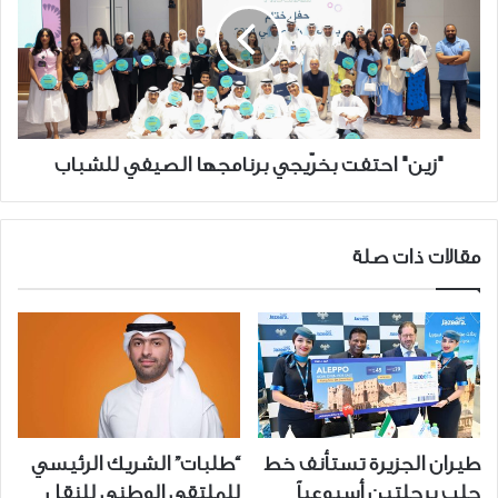
بخرّيجي
برنامجها
الصيفي
للشباب
"زين" احتفت بخرّيجي برنامجها الصيفي للشباب
مقالات ذات صلة
طيران الجزيرة تستأنف خط
“طلبات” الشريك الرئيسي
حلب برحلتين أسبوعياً
للملتقى الوطني للنقل