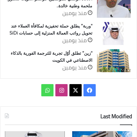
ملحمة وطنية خالدة..
منذ يومين
“وربة” يطلق حملة تحفيزية لمكافأة العملاء عند
تحويل رواتب العمالة المنزلية إلى حسابات SiDi
منذ يومين
“زين” تطلق أوّل تجربة للترجمة الفورية بالذكاء
الاصطناعي في الكويت
منذ يومين
‫X
فيسبوك
انستقرام
واتساب
Last Modified