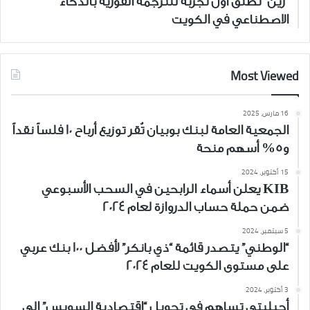
“زين” تطلق أوّل تجربة للترجمة الفورية بالذكاء
الاصطناعي في الكويت
Most Viewed
16 مارس، 2025
الجمعية العامة لبنك بوبيان تُقر توزيع أرباح 10 فلساً نقداً
و5% أسهم منحة
15 أكتوبر، 2024
KIB يعلن أسماء الرابحين في السحب الأسبوعي
ضمن حملة حساب الدروازة لعام 2024
5 سبتمبر، 2024
“الوطني” يتصدر قائمة “ذي بانكر” لأفضل 100 بنك عربي
على مستوى الكويت للعام 2024
3 أكتوبر، 2024
أجيليتي تساهم في تحويل “اقتصادية السويس” إلى