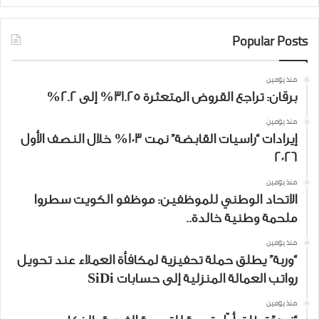
Popular Posts
منذ يومين
برقان: تراجع القروض المتعثرة 31.25% إلى 2.2%
منذ يومين
إيرادات “راسيات القابضة” نمت 103% خلال النصف الأول
2026
منذ يومين
الاتحاد الوطني للموظفين: موظفو الكويت سطروا
ملحمة وطنية خالدة..
منذ يومين
“وربة” يطلق حملة تحفيزية لمكافأة العملاء عند تحويل
رواتب العمالة المنزلية إلى حسابات SiDi
منذ يومين