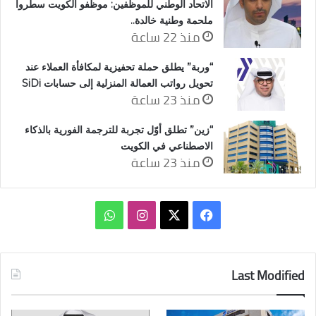
الاتحاد الوطني للموظفين: موظفو الكويت سطروا
ملحمة وطنية خالدة..
منذ 22 ساعة
“وربة” يطلق حملة تحفيزية لمكافأة العملاء عند
تحويل رواتب العمالة المنزلية إلى حسابات SiDi
منذ 23 ساعة
“زين” تطلق أوّل تجربة للترجمة الفورية بالذكاء
الاصطناعي في الكويت
منذ 23 ساعة
‫X
فيسبوك
انستقرام
واتساب
Last Modified