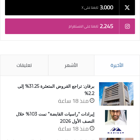
3٬000
تابعنا على X
2٬245
تابعنا على الانستغرام
الأخيرة
الأشهر
تعليقات
برقان: تراجع القروض المتعثرة 31.25% إلى
2.2%
منذ 18 ساعة
إيرادات “راسيات القابضة” نمت 103% خلال
النصف الأول 2026
منذ 18 ساعة