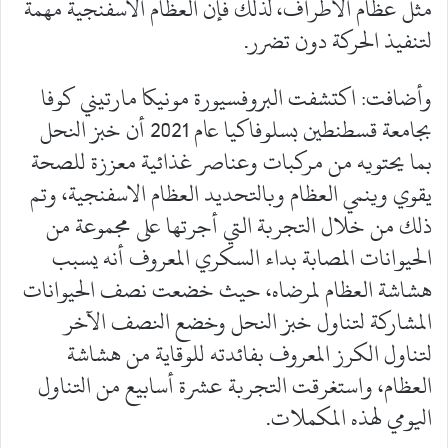
مثل عظام الأطراف، لذلك فإن العظام الاسفنجية مهمة
لتنفيذ الحركة دون تضرر.
وأضافت: اكتشفت البروفسيورة مونيكا مارتيني كوفا
بجامعة قسطنطين بسلوفاكيا عام 2021 أن خبز النحل
بما يحتويه من مركبات وعناصر غذائية معززة للصحة
يقوي وينمي العظام وبالتحديد العظام الاسفنجية، وتم
ذلك من خلال التجربة التي أجرتها على مجموعة من
الحيوانات المصابة بداء السكري المعروف أنه يسبب
هشاشة العظام لمرضاه، حيث خضعت نصف الحيوانات
المشاركة لتناول خبز النحل وخضع النصف الآخر
لتناول الكرز المعروف بفائدته للوقاية من هشاشة
العظام، واستغرقت التجربة عشرة أسابيع من التناول
اليومي لهذه المكملات.