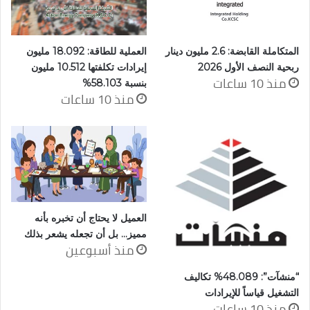
المتكاملة القابضة: 2.6 مليون دينار
العملية للطاقة: 18.092 مليون
ربحية النصف الأول 2026
إيرادات تكلفتها 10.512 مليون
منذ 10 ساعات
بنسبة 58.103%
منذ 10 ساعات
العميل لا يحتاج أن تخبره بأنه
مميز… بل أن تجعله يشعر بذلك
منذ أسبوعين
“منشآت”: 48.089% تكاليف
التشغيل قياساً للإيرادات
منذ 10 ساعات