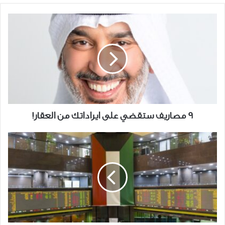
9
مصاريف
ستقضي
على
ايراداتك
من
العقار!
9 مصاريف ستقضي على ايراداتك من العقار!
بورصة
الكويت:
قراءة
واعية
عقلانية
حافظت
على
المكاسب.