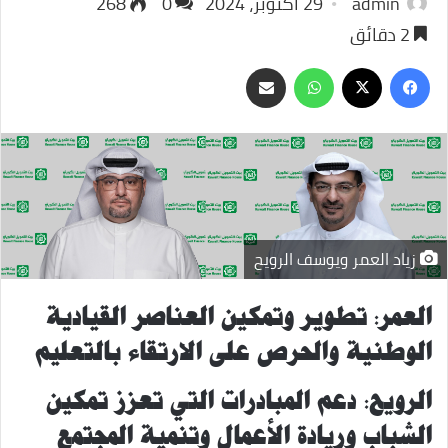
admin
29 أكتوبر، 2024
0
268
2 دقائق
‫X
فيسبوك
واتساب
مشاركة
عبر
البريد
زياد العمر ويوسف الرويح
العمر: تطوير وتمكين العناصر القيادية
الوطنية والحرص على الارتقاء بالتعليم
الرويح: دعم
المبادرات
التي تعزز تمكين
الشباب وريادة الأعمال و
تنمية
المجتمع