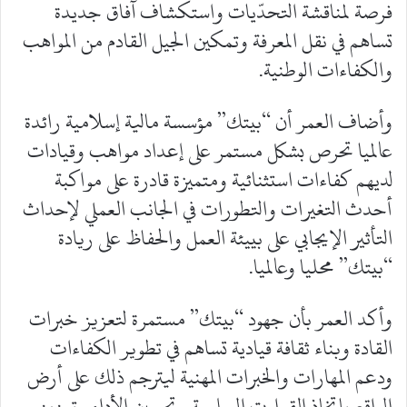
فرصة لمناقشة التحدّيات واستكشاف آفاق جديدة
تساهم في نقل المعرفة وتمكين الجيل القادم من المواهب
والكفاءات الوطنية.
وأضاف العمر أن “بيتك” مؤسسة مالية إسلامية رائدة
عالميا تحرص بشكل مستمر على إعداد مواهب وقيادات
لديهم كفاءات استثنائية ومتميزة قادرة على مواكبة
أحدث التغيرات والتطورات في الجانب العملي لإحداث
التأثير الإيجابي على بييئة العمل والحفاظ على ريادة
“بيتك” محليا وعالميا.
وأكد العمر بأن جهود “بيتك” مستمرة لتعزيز خبرات
القادة وبناء ثقافة قيادية تساهم في تطوير الكفاءات
ودعم المهارات والخبرات المهنية ليترجم ذلك على أرض
الواقع باتخاذ القرارت السليمة وتحسين الأداء وتعزيز