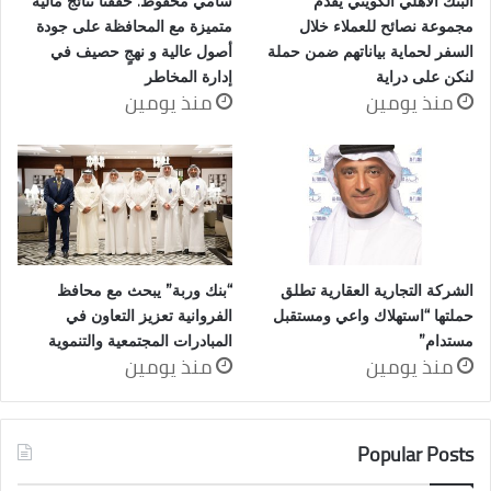
البنك الأهلي الكويتي يقدّم
سامي محفوظ: حققنا نتائج مالية
مجموعة نصائح للعملاء خلال
متميزة مع المحافظة على جودة
السفر لحماية بياناتهم ضمن حملة
أصول عالية و نهجٍ حصيف في
لنكن على دراية
إدارة المخاطر
منذ يومين
منذ يومين
الشركة التجارية العقارية تطلق
“بنك وربة” يبحث مع محافظ
حملتها “استهلاك واعي ومستقبل
الفروانية تعزيز التعاون في
مستدام”
المبادرات المجتمعية والتنموية
منذ يومين
منذ يومين
Popular Posts