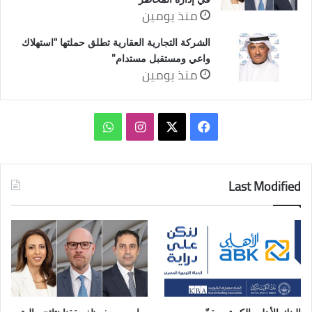
منذ يومين
الشركة التجارية العقارية تطلق حملتها “استهلاك
واعي ومستقبل مستدام”
منذ يومين
‫X
فيسبوك
انستقرام
واتساب
Last Modified