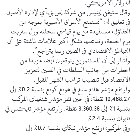
الدولار الأمريكي.
وقال ستيفن إينيس من شركة إس.بي.آي لإدارة الأصول
في تعليق له: “تستمتع الأسواق الآسيوية بموجة من
التفاؤل، مستفيدة من يوم قياسي سجلته وول ستريت
يوم الجمعة، وتدعمها بشكل أكبر علامات ناشئة على أن
التباطؤ الاقتصادي في الصين ربما يتراجع”.
وأشار إلى أن المستثمرين يتوقعون أيضا مزيدا من
الخطوات من جانب السلطات في الصين لتعزيز
الاقتصاد قبل تنصيب ترامب الشهر المقبل.
وارتفع مؤشر هانغ سنغ في هونغ كونغ بنسبة 0.2% إلى
19,468.27 نقطة، في حين قفز مؤشر شنغهاي المركب
بنسبة 1% إلى 3,360.38 نقطة. وارتفع مؤشر تايكس في
تايوان بنسبة 2.4%.
وفي طوكيو، ارتفع مؤشر نيكاي بنسبة 0.7% إلى