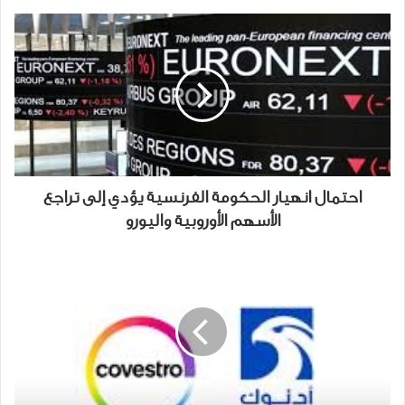
احتمال
انهيار
الحكومة
الفرنسية
يؤدي
إلى
تراجع
الأسهم
الأوروبية
احتمال انهيار الحكومة الفرنسية يؤدي إلى تراجع
واليورو
الأسهم الأوروبية واليورو
مساهمو
"كوفيسترو"
الألمانية
يقبلون
عرض
استحواذ
من