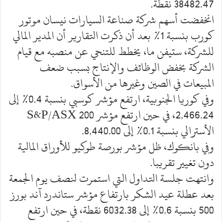
38482.47 نقطة.
انخفضت أسهم شركة صناعة السيارات نيسان موتور
كورب بنسبة 1% بعد أن ذكرت التقارير أن المدير المالي
للشركة، ستيفن ما، يخطط للتنحي عن منصبه مع قيام
الشركة بخفض الوظائف والإنتاج بسبب ضعف
المبيعات في الصين وغيرها من الأسواق.
وفي كوريا الجنوبية، ارتفع مؤشر كوسبي بنسبة 0.4% إلى
2,466.24، في حين ارتفع مؤشر S&P/ASX 200
الأسترالي بنسبة 0.1% إلى 8,440.00.
وفي بانكوك، ظل مؤشر بورصة طوكيو للأوراق المالية
دون تغيير تقريبا.
وانتهت جلسة التداول التي استمرت لنصف يوم الجمعة
بعد عطلة عيد الشكر بارتفاع مؤشر ستاندرد آند بورز
500 بنسبة 0.6% إلى 6032.38 نقطة، في حين ارتفع