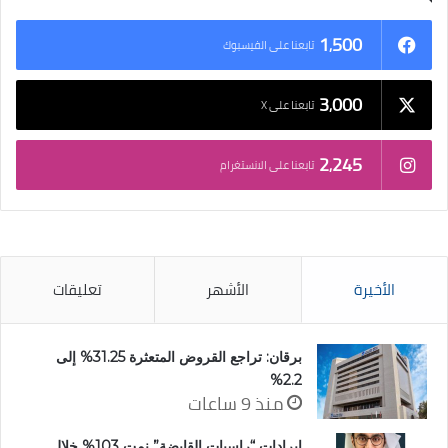
1٬500
تابعنا على الفيسبوك
3٬000
تابعنا على X
2٬245
تابعنا على الانستغرام
الأخيرة
الأشهر
تعليقات
برقان: تراجع القروض المتعثرة 31.25% إلى
2.2%
منذ 9 ساعات
إيرادات “راسيات القابضة” نمت 103% خلال