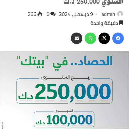
السنوي 250,000 د.ك
admin
9 ديسمبر، 2024
0
266
دقيقة واحدة
‫X
فيسبوك
واتساب
مشاركة
عبر
البريد