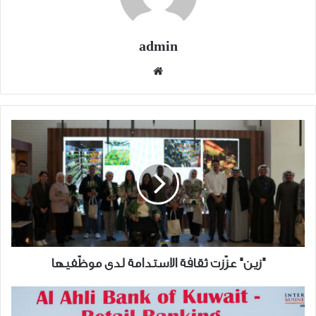
admin
موقع
الويب
"زين"
عزّزت
ثقافة
الاستدامة
لدى
موظّفيها
"زين" عزّزت ثقافة الاستدامة لدى موظّفيها
البنك
الأهلي