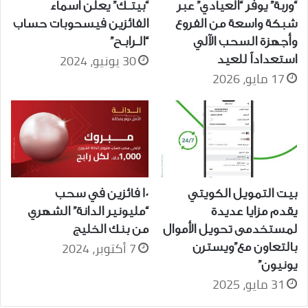
“وربة” يوفر “العيادي” عبر
“بيتــك” يعلن أسماء
شبكة واسعة من الفروع
الفائزين فيسحوبات حساب
وأجهزة السحب الآلي
“الــرابــح”
30 يونيو، 2024
استعداداً للعيد
17 مايو، 2026
بيت التمويل الكويتي
10 فائزين في سحب
يقدم مزايا عديدة
“مليونير الدانة” الشهري
لمستخدمى تحويل الأموال
من بنك الخليج
7 أكتوبر، 2024
بالتعاون مع”ويسترن
يونيون”
31 مايو، 2025