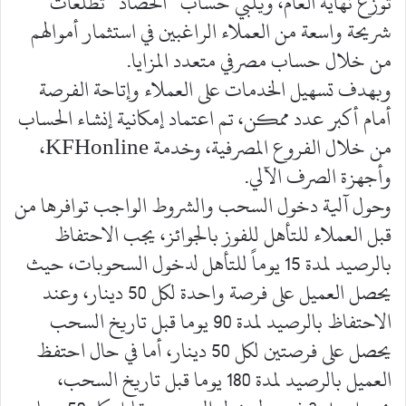
توزع نهاية العام، ويلبي حساب “الحصاد” تطلعات
شريحة واسعة من العملاء الراغبين في استثمار أموالهم
من خلال حساب مصرفي متعدد المزايا.
وبهدف تسهيل الخدمات على العملاء وإتاحة الفرصة
أمام أكبر عدد ممكن، تم اعتماد إمكانية إنشاء الحساب
من خلال الفروع المصرفية، وخدمة KFHonline،
وأجهزة الصرف الآلي.
وحول آلية دخول السحب والشروط الواجب توافرها من
قبل العملاء للتأهل للفوز بالجوائز، يجب الاحتفاظ
بالرصيد لمدة 15 يوماً للتأهل لدخول السحوبات، حيث
يحصل العميل على فرصة واحدة لكل 50 دينار، وعند
الاحتفاظ بالرصيد لمدة 90 يوما قبل تاريخ السحب
يحصل على فرصتين لكل 50 دينار، أما في حال احتفظ
العميل بالرصيد لمدة 180 يوما قبل تاريخ السحب،