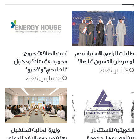
طلبات الراعي الاستراتيجي
“بيت الطاقة”: خروج
لمهرجان التسوق “يا هلا”
مجموعة “بيتك” ودخول
9 يناير، 2025
“الخليجي” و”فخرو”
18 مارس، 2025
الكويتية للاستثمار
وزيرة المالية تستقبل
تتفاوض مع الحكومة
بعثة صندوق النقد الدولي