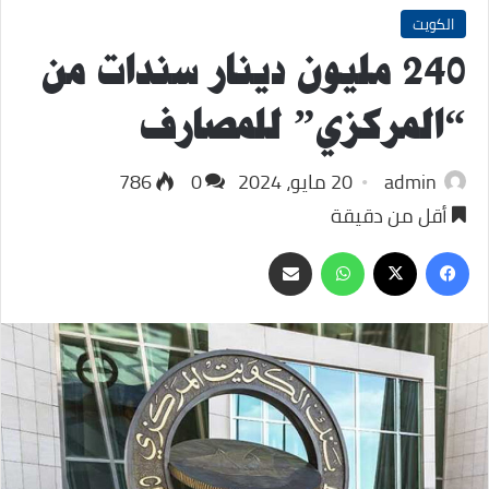
الكويت
240 مليون دينار سندات من
“المركزي” للمصارف
admin
20 مايو، 2024
0
786
أقل من دقيقة
‫X
فيسبوك
واتساب
مشاركة
عبر
البريد