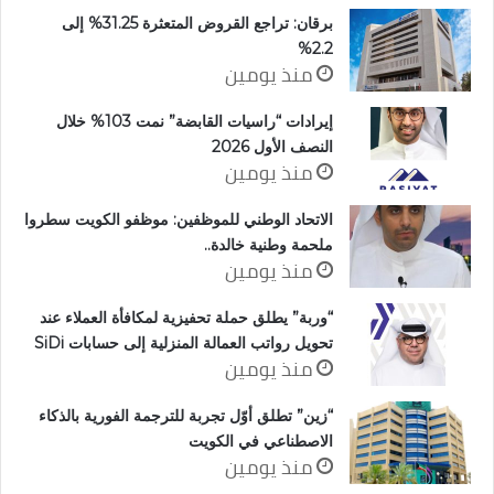
برقان: تراجع القروض المتعثرة 31.25% إلى
2.2%
منذ يومين
إيرادات “راسيات القابضة” نمت 103% خلال
النصف الأول 2026
منذ يومين
الاتحاد الوطني للموظفين: موظفو الكويت سطروا
ملحمة وطنية خالدة..
منذ يومين
“وربة” يطلق حملة تحفيزية لمكافأة العملاء عند
تحويل رواتب العمالة المنزلية إلى حسابات SiDi
منذ يومين
“زين” تطلق أوّل تجربة للترجمة الفورية بالذكاء
الاصطناعي في الكويت
منذ يومين