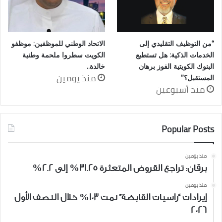
“من التوظيف التقليدي إلى
الاتحاد الوطني للموظفين: موظفو
الخدمات الذكية: هل تستطيع
الكويت سطروا ملحمة وطنية
البنوك الكويتية الفوز برهان
خالدة..
منذ يومين
المستقبل؟”
منذ أسبوعين
Popular Posts
منذ يومين
برقان: تراجع القروض المتعثرة 31.25% إلى 2.2%
منذ يومين
إيرادات “راسيات القابضة” نمت 103% خلال النصف الأول
2026