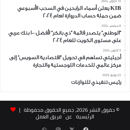
15 أكتوبر، 2024
KIB يعلن أسماء الرابحين في السحب الأسبوعي
ضمن حملة حساب الدروازة لعام 2024
5 سبتمبر، 2024
“الوطني” يتصدر قائمة “ذي بانكر” لأفضل 100 بنك عربي
على مستوى الكويت للعام 2024
3 أكتوبر، 2024
أجيليتي تساهم في تحويل “اقتصادية السويس” إلى
مركز عالمي للخدمات اللوجستية والتجارة
22 يونيو، 2025
رئيس تنفيذي للتوازنات
© حقوق النشر 2026، جميع الحقوق محفوظة |
الرئيسية
عن
فريق العمل
‫X
فيسبوك
انستقرام
واتساب