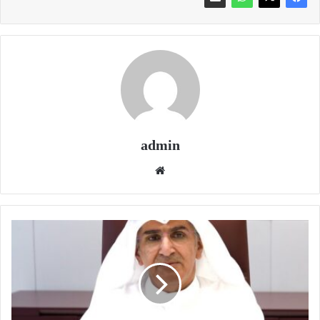
admin
موقع
الويب
الهارون:
إطلاق
الدورة
الرابعة
من
"برنامج