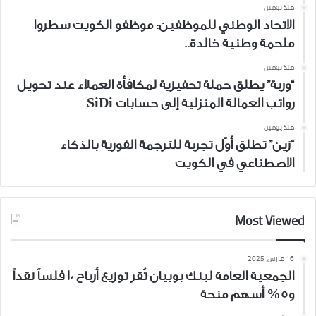
منذ يومين
الاتحاد الوطني للموظفين: موظفو الكويت سطروا
ملحمة وطنية خالدة..
منذ يومين
“وربة” يطلق حملة تحفيزية لمكافأة العملاء عند تحويل
رواتب العمالة المنزلية إلى حسابات SiDi
منذ يومين
“زين” تطلق أوّل تجربة للترجمة الفورية بالذكاء
الاصطناعي في الكويت
Most Viewed
16 مارس، 2025
الجمعية العامة لبنك بوبيان تُقر توزيع أرباح 10 فلساً نقداً
و5% أسهم منحة