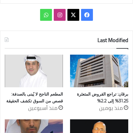
‫X
فيسبوك
انستقرام
واتساب
Last Modified
برقان: تراجع القروض المتعثرة
المطعم الناجح لا يُبنى بالصدفة:
31.25% إلى 2.2%
قصص من السوق تكشف الحقيقة
منذ يومين
منذ أسبوعين