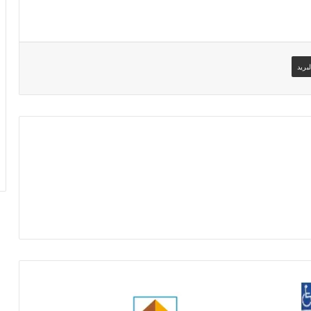
بريد
قبول
تظلم