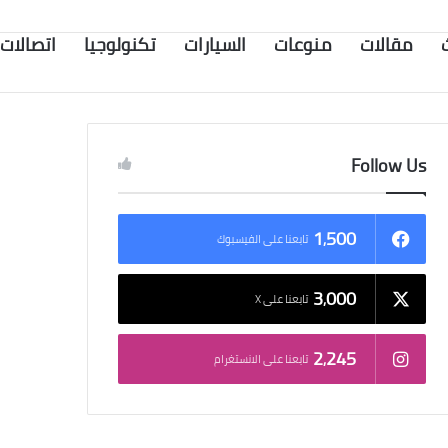
مقالات
منوعات
السيارات
تكنولوجيا
اتصالات
Follow Us
1٬500
تابعنا على الفيسبوك
3٬000
تابعنا على X
2٬245
تابعنا على الانستغرام