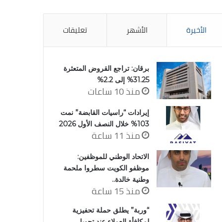
الأخيرة
الأشهر
تعليقات
برقان: تراجع القروض المتعثرة
31.25% إلى 2.2%
منذ 10 ساعات
إيرادات “راسيات القابضة” نمت
103% خلال النصف الأول 2026
منذ 11 ساعة
الاتحاد الوطني للموظفين:
موظفو الكويت سطروا ملحمة
وطنية خالدة..
منذ 15 ساعة
“وربة” يطلق حملة تحفيزية
لمكافأة العملاء عند تحويل