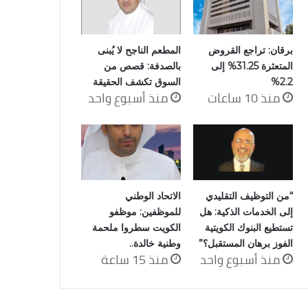
برقان: تراجع القروض
المطعم الناجح لا يُبنى
المتعثرة 31.25% إلى
بالصدفة: قصص من
2.2%
السوق تكشف الحقيقة
منذ 10 ساعات
منذ أسبوع واحد
“من التوظيف التقليدي
الاتحاد الوطني
إلى الخدمات الذكية: هل
للموظفين: موظفو
تستطيع البنوك الكويتية
الكويت سطروا ملحمة
الفوز برهان المستقبل؟”
وطنية خالدة..
منذ أسبوع واحد
منذ 15 ساعة