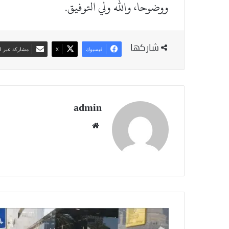
ووضوحا، والله ولي التوفيق.
شاركها
فيسبوك
‫X
مشاركة عبر ال
admin
موقع
الويب
نشاط
جماعي