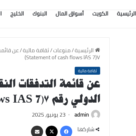
الرئيسية
الكويت
أسواق المال
البنوك
الخليج
ا
الرئيسية
/
منوعات
/
ثقافة مالية
/
عن قائمة
٧(Statement of cash flows IAS 7)
ثقافة مالية
عن قائمة التدفقات النق
الدولي رقم ٧(Statement of cash flows IAS 7)
admin
23 يونيو، 2025
‫X
فيسبوك
مشاركة
شاركها
عبر