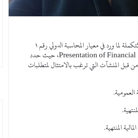
جاء معيار المحاسبة الدولي رقم ٧، IAS 7 كتكملة لما ورد في معيار المحاسبة الدولي رقم ١
والخاص بعرض القوائم المالية Presentation of Financial Statements، حيث حدد
 إعدادها من قبل المنشآت التي ترغب بالامتثال لمتطلبات
ة العمومية.
منتهية.
مالية المنتهية.