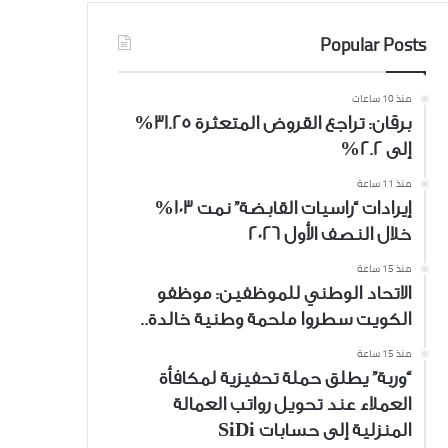
Popular Posts
منذ 10 ساعات
برقان: تراجع القروض المتعثرة 31.25%
إلى 2.2%
منذ 11 ساعة
إيرادات “راسيات القابضة” نمت 103%
خلال النصف الأول 2026
منذ 15 ساعة
الاتحاد الوطني للموظفين: موظفو
الكويت سطروا ملحمة وطنية خالدة..
منذ 15 ساعة
“وربة” يطلق حملة تحفيزية لمكافأة
العملاء عند تحويل رواتب العمالة
المنزلية إلى حسابات SiDi