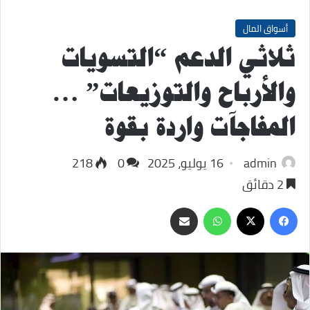
أسواق المال
ثلاثي الدعم “التسويات
والأرباح والتوزيعات” …
المفاجآت واردة بقوة
admin
16 يوليو، 2025
0
218
2 دقائق
‫X
فيسبوك
واتساب
مشاركة
عبر
البريد