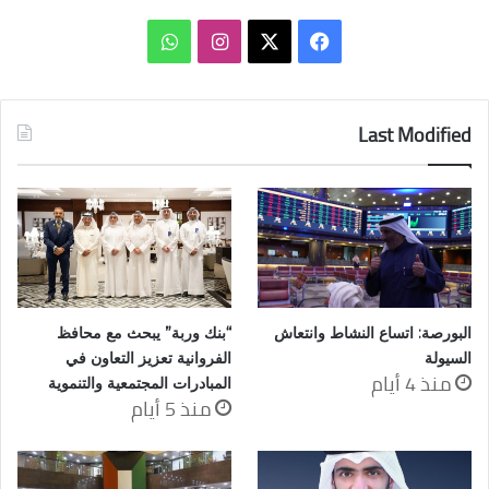
‫X
فيسبوك
انستقرام
واتساب
Last Modified
البورصة: اتساع النشاط وانتعاش
“بنك وربة” يبحث مع محافظ
السيولة
الفروانية تعزيز التعاون في
منذ 4 أيام
المبادرات المجتمعية والتنموية
منذ 5 أيام