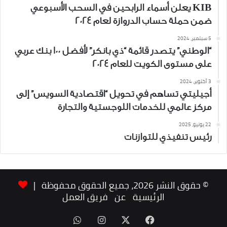
KIB يعلن أسماء الرابحين في السحب الأسبوعي
ضمن حملة حساب الدروازة لعام 2024
5 سبتمبر، 2024
“الوطني” يتصدر قائمة “ذي بانكر” لأفضل 100 بنك عربي
على مستوى الكويت للعام 2024
3 أكتوبر، 2024
أجيليتي تساهم في تحويل “اقتصادية السويس” إلى
مركز عالمي للخدمات اللوجستية والتجارة
22 يونيو، 2025
رئيس تنفيذي للتوازنات
© حقوق النشر 2026، جميع الحقوق محفوظة |
الرئيسية
عن
فريق العمل
‫X
فيسبوك
انستقرام
واتساب