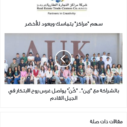
سهم "مراكز" يتماسك ويعود للأخضر
بالشراكة
مع
"زين"..
"كُنْ"
يواصل
غرس
روح
الابتكار
في
بالشراكة مع "زين".. "كُنْ" يواصل غرس روح الابتكار في
الجيل
الجيل القادم
القادم
مقالات ذات صلة