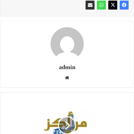
admin
موقع
الويب
سهم
"مراكز"
يتماسك
ويعود
للأخضر