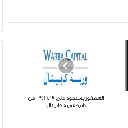
العصفور
يستحوذ
على
16.67% من
شركة
وربة
كابيتال
العصفور يستحوذ على 16.67% من
شركة وربة كابيتال