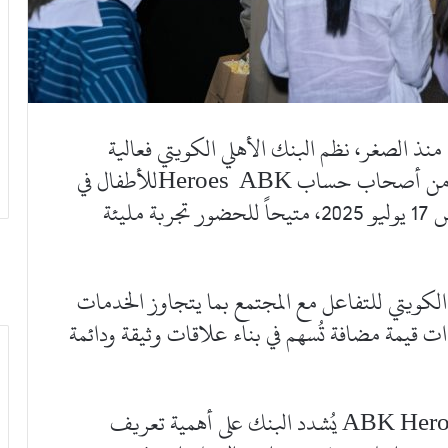
 منذ الصغر، نظم البنك الأهلي الكويتي فعالية
لحضور العرض الأول لفيلم السنافر لعملائه من أصحاب حساب Heroes ABKللأطفال في
سينما فوكس داخل مجمع الأفنيوز يوم الخميس 17 يوليو 2025، متيحاً للحضور تجربة مليئة
 الكويتي للتفاعل مع المجتمع بما يتجاوز الخدمات
ات قيمة مضافة تُسهم في بناء علاقات وثيقة ودائمة
ومن خلال مبادرات خاصة مثل حساب ABK Heroes يُشدد البنك على أهمية تعريف