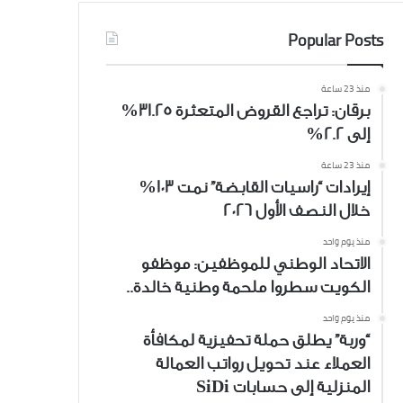
Popular Posts
منذ 23 ساعة
برقان: تراجع القروض المتعثرة 31.25%
إلى 2.2%
منذ 23 ساعة
إيرادات “راسيات القابضة” نمت 103%
خلال النصف الأول 2026
منذ يوم واحد
الاتحاد الوطني للموظفين: موظفو
الكويت سطروا ملحمة وطنية خالدة..
منذ يوم واحد
“وربة” يطلق حملة تحفيزية لمكافأة
العملاء عند تحويل رواتب العمالة
المنزلية إلى حسابات SiDi