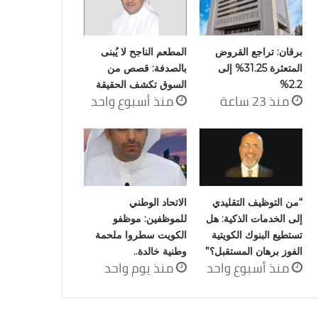
برقان: تراجع القروض
المطعم الناجح لا يُبنى
المتعثرة 31.25% إلى
بالصدفة: قصص من
2.2%
السوق تكشف الحقيقة
منذ 23 ساعة
منذ أسبوع واحد
“من التوظيف التقليدي
الاتحاد الوطني
إلى الخدمات الذكية: هل
للموظفين: موظفو
تستطيع البنوك الكويتية
الكويت سطروا ملحمة
الفوز برهان المستقبل؟”
وطنية خالدة..
منذ أسبوع واحد
منذ يوم واحد