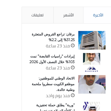
الأخيرة
الأشهر
تعليقات
برقان: تراجع القروض المتعثرة
31.25% إلى 2.2%
منذ 23 ساعة
إيرادات “راسيات القابضة” نمت
103% خلال النصف الأول 2026
منذ 23 ساعة
الاتحاد الوطني للموظفين:
موظفو الكويت سطروا ملحمة
وطنية خالدة..
منذ يوم واحد
“وربة” يطلق حملة تحفيزية
لمكافأة العملاء عند تحويل