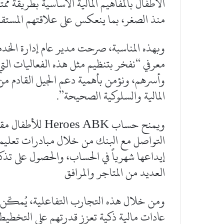
الأطفال بالمفاهيم المالية الأساسية بطريقة مم
منذ الصغر، بما ينعكس على علاقتهم المستقبلي
وبهذه المناسبة، صرحت مدير عام إدارة الخدما
معرفي “نفخر بتنظيم مثل هذه الفعاليات التي
وأسرهم، ونؤمن بأهمية دعم الجيل القادم من
المالية والسلوكية الصحيحة”.
ويمنح حساب  ABK
إيداعها شهرياً في الحساب، والحصول على تذ
العديد من المتاجر والمرافق
ومن خلال هذه التجارب التفاعلية، يُمكّن ال
عادات مالية ذكية تعزز قدرتهم على التخطيط 