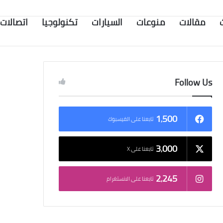
مقالات
منوعات
السيارات
تكنولوجيا
اتصالات
Follow Us
1٬500
تابعنا على الفيسبوك
3٬000
تابعنا على X
2٬245
تابعنا على الانستغرام