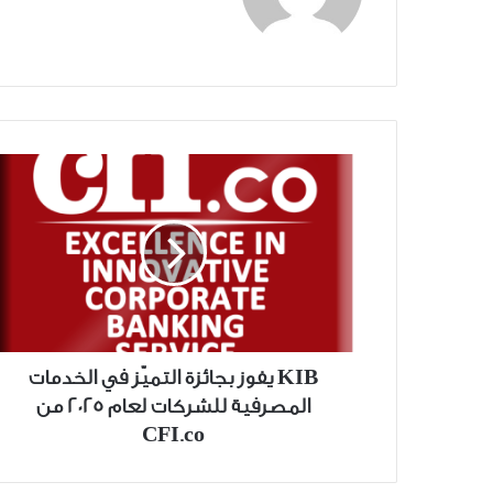
الويب
KIB
يفوز
بجائزة
التميّز
في
الخدمات
المصرفية
للشركات
لعام
KIB يفوز بجائزة التميّز في الخدمات
2025
المصرفية للشركات لعام 2025 من
من
CFI.co
CFI.co