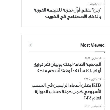
منذ يوم واحد
“زين” تطلق أوّل تجربة للترجمة الفورية
بالذكاء الاصطناعي في الكويت
Most Viewed
16 مارس، 2025
الجمعية العامة لبنك بوبيان تُقر توزيع
أرباح 10 فلساً نقداً و5% أسهم منحة
15 أكتوبر، 2024
KIB يعلن أسماء الرابحين في السحب
الأسبوعي ضمن حملة حساب الدروازة
لعام 2024
5 سبتمبر، 2024