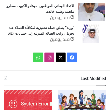
الاتحاد الوطني للموظفين: موظفو الكويت سطروا
ملحمة وطنية خالدة..
منذ يومين
“وربة” يطلق حملة تحفيزية لمكافأة العملاء عند
تحويل رواتب العمالة المنزلية إلى حسابات SiDi
منذ يومين
‫X
فيسبوك
انستقرام
واتساب
Last Modified