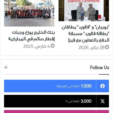
“بوبيان” و “فلاورد” يطلقان
بنك الخليج يوزع وجبات
“بطاقة فلاورد” مسبقة
إفطار صائم في المباركية
الدفع بالتعاون مع فيزا
4 مارس، 2025
28 يناير، 2026
Follow Us
1٬500
تابعنا على الفيسبوك
3٬000
تابعنا على X