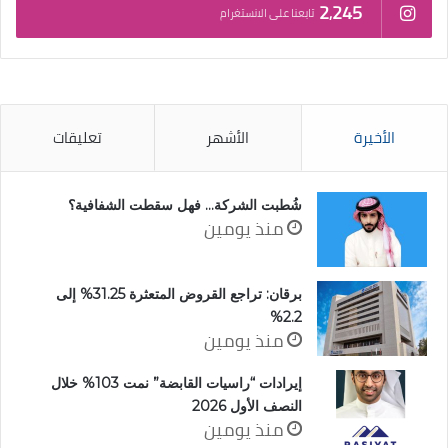
2٬245
تابعنا على الانستغرام
الأخيرة
الأشهر
تعليقات
شُطبت الشركة… فهل سقطت الشفافية؟
منذ يومين
برقان: تراجع القروض المتعثرة 31.25% إلى
2.2%
منذ يومين
إيرادات “راسيات القابضة” نمت 103% خلال
النصف الأول 2026
منذ يومين