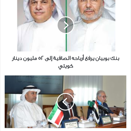
بنك
بوبيان
يرفع
أرباحه
الصافية
إلى
52
مليون
دينار
بنك بوبيان يرفع أرباحه الصافية إلى 52 مليون دينار
كويتي
كويتي
الغرفة
تستقبل
نائب
رئيس
مجلس
الوزراء
المصري
للتنمية