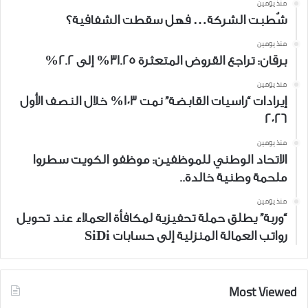
منذ يومين
شُطبت الشركة… فهل سقطت الشفافية؟
منذ يومين
برقان: تراجع القروض المتعثرة 31.25% إلى 2.2%
منذ يومين
إيرادات “راسيات القابضة” نمت 103% خلال النصف الأول
2026
منذ يومين
الاتحاد الوطني للموظفين: موظفو الكويت سطروا
ملحمة وطنية خالدة..
منذ يومين
“وربة” يطلق حملة تحفيزية لمكافأة العملاء عند تحويل
رواتب العمالة المنزلية إلى حسابات SiDi
Most Viewed