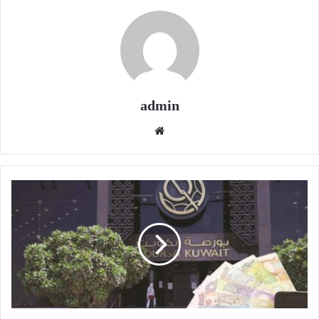
admin
موقع
الويب
لماذا
تراجع
"الوطني"
عن
التوزيعات
النقدية
النصف
سنوية؟