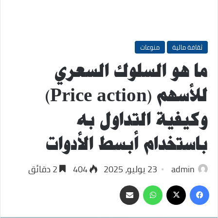
ثقافة مالية
منوعات
ما هو السلوك السعري
للأسهم (Price action)
وكيفية التداول به
باستخدام أبسط الأدوات
admin
23 يوليو، 2025
404
2 دقائق
‫X
فيسبوك
واتساب
مشاركة
عبر
البريد