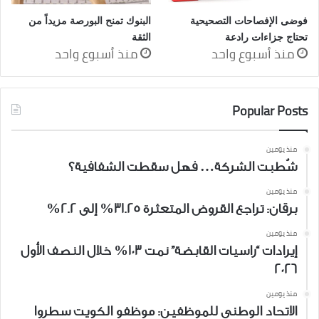
فوضى الإفصاحات التصحيحية
البنوك تمنح البورصة مزيداً من
تحتاج جزاءات رادعة
الثقة
منذ أسبوع واحد
منذ أسبوع واحد
Popular Posts
منذ يومين
شُطبت الشركة… فهل سقطت الشفافية؟
منذ يومين
برقان: تراجع القروض المتعثرة 31.25% إلى 2.2%
منذ يومين
إيرادات “راسيات القابضة” نمت 103% خلال النصف الأول
2026
منذ يومين
الاتحاد الوطني للموظفين: موظفو الكويت سطروا