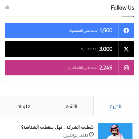
Follow Us
1٬500
تابعنا على الفيسبوك
3٬000
تابعنا على X
2٬245
تابعنا على الانستغرام
الأخيرة
الأشهر
تعليقات
شُطبت الشركة… فهل سقطت الشفافية؟
منذ يومين