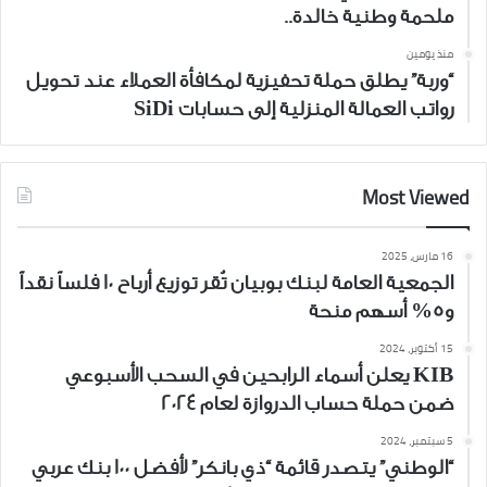
ملحمة وطنية خالدة..
منذ يومين
“وربة” يطلق حملة تحفيزية لمكافأة العملاء عند تحويل
رواتب العمالة المنزلية إلى حسابات SiDi
Most Viewed
16 مارس، 2025
الجمعية العامة لبنك بوبيان تُقر توزيع أرباح 10 فلساً نقداً
و5% أسهم منحة
15 أكتوبر، 2024
KIB يعلن أسماء الرابحين في السحب الأسبوعي
ضمن حملة حساب الدروازة لعام 2024
5 سبتمبر، 2024
“الوطني” يتصدر قائمة “ذي بانكر” لأفضل 100 بنك عربي