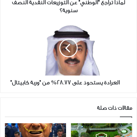
لماذا تراجع "الوطني" عن التوزيعات النقدية النصف
سنوية؟
العرادة
يستحوذ
على
28.77%
من
"وربة
كابيتال"
العرادة يستحوذ على 28.77% من "وربة كابيتال"
مقالات ذات صلة