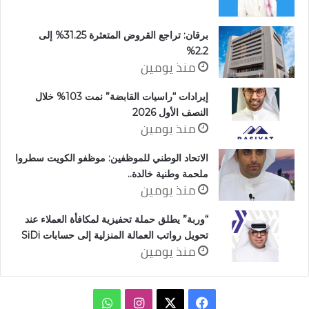
برقان: تراجع القروض المتعثرة 31.25% إلى
2.2%
منذ يومين
إيرادات “راسيات القابضة” نمت 103% خلال
النصف الأول 2026
منذ يومين
الاتحاد الوطني للموظفين: موظفو الكويت سطروا
ملحمة وطنية خالدة..
منذ يومين
“وربة” يطلق حملة تحفيزية لمكافأة العملاء عند
تحويل رواتب العمالة المنزلية إلى حسابات SiDi
منذ يومين
‫X
فيسبوك
انستقرام
واتساب