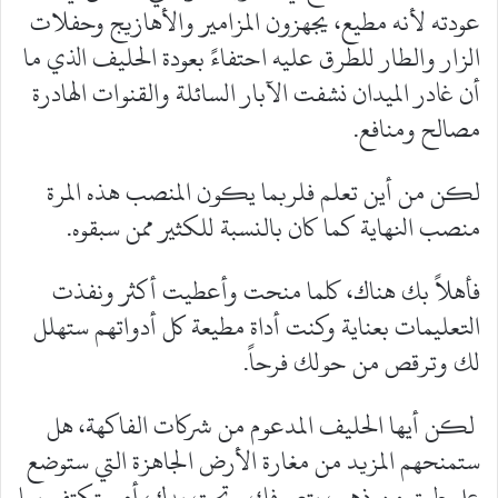
عودته لأنه مطيع، يجهزون المزامير والأهازيج وحفلات
الزار والطار للطرق عليه احتفاءً بعودة الحليف الذي ما
أن غادر الميدان نشفت الآبار السائلة والقنوات الهادرة
مصالح ومنافع.
لكن من أين تعلم فلربما يكون المنصب هذه المرة
منصب النهاية كما كان بالنسبة للكثير ممن سبقوه.
فأهلاً بك هناك، كلما منحت وأعطيت أكثر ونفذت
التعليمات بعناية وكنت أداة مطيعة كل أدواتهم ستهلل
لك وترقص من حولك فرحاً.
لكن أيها الحليف المدعوم من شركات الفاكهة، هل
ستمنحهم المزيد من مغارة الأرض الجاهزة التي ستوضع
على طبق من ذهب بتصرفك وتحت يدك، أم ستكتفي بما