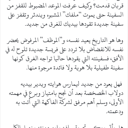
قربان قدمت؟ وكيف عرفت الموعد المضبوط للقفز من
السفينة حتى يموت “ملفك” المشبوه ويندثر وتقفز على
سفينة جديدة تقودها بيديك للغرق من جديد.
وها هو التاريخ يعيد نفسه، و”الموظف” المرفوض يحضر
نفسه للانقضاض بلا تردد على فريسة جديدة تلوح له في
الأفق، فسفينته التي يقودها حاليا تواجه الغرق كونها
سفينة طفيلية بلا هوية ولا فائدة مرجوة منها.
فهل يعود من جديد ليمارس هوايته ويدير بيديه
دولاب الخصخصة بعد أن نجح بامتياز وبرع في مهمته
الأولى، وسلم أهم مرفق لشركة الفاكهة التي أتت به
ودعمته.
هل يأتي ويكرر تجربة سلفه وابن مهنته وزميل الكار