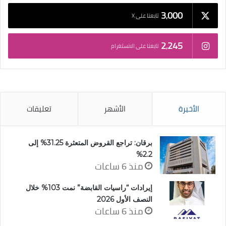
3٬000
تابعنا على X
2٬245
تابعنا على الانستغرام
الأخيرة
الأشهر
تعليقات
برقان: تراجع القروض المتعثرة 31.25% إلى
2.2%
منذ 6 ساعات
إيرادات “راسيات القابضة” نمت 103% خلال
النصف الأول 2026
منذ 6 ساعات