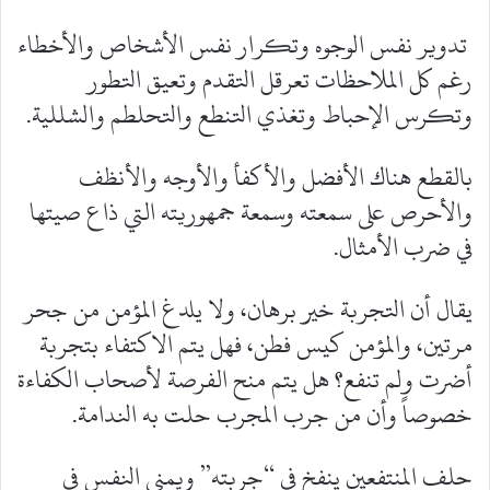
تدوير نفس الوجوه وتكرار نفس الأشخاص والأخطاء
رغم كل الملاحظات تعرقل التقدم وتعيق التطور
وتكرس الإحباط وتغذي التنطع والتحلطم والشللية.
بالقطع هناك الأفضل والأكفأ والأوجه والأنظف
والأحرص على سمعته وسمعة جمهوريته التي ذاع صيتها
في ضرب الأمثال.
يقال أن التجربة خير برهان، ولا يلدغ المؤمن من جحر
مرتين، والمؤمن كيس فطن، فهل يتم الاكتفاء بتجربة
أضرت ولم تنفع؟ هل يتم منح الفرصة لأصحاب الكفاءة
خصوصاً وأن من جرب المجرب حلت به الندامة.
حلف المنتفعين ينفخ في “جربته” ويمني النفس في