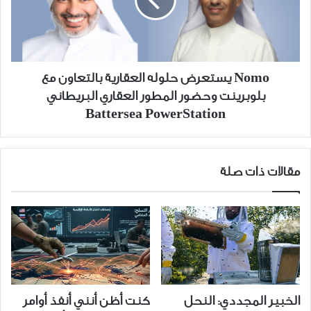
بالتعاون
مع
بلوبرينت
وحضور
المطور
Nomo يستعرض حلوله العقارية بالتعاون مع
العقاري
بلوبرينت وحضور المطور العقاري البريطاني
البريطاني
Battersea PowerStation
Battersea
PowerStation
مقالات ذات صلة
الخبير المجددي: النحل
كنت أظن أنني أنفذ أوامر