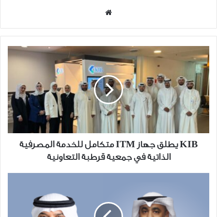
موقع
الويب
KIB
يطلق
جهاز
ITM
متكامل
للخدمة
المصرفية
الذاتية
في
KIB يطلق جهاز ITM متكامل للخدمة المصرفية
جمعية
الذاتية في جمعية قرطبة التعاونية
قرطبة
التعاونية
Nomo
يستعرض
حلوله
العقارية