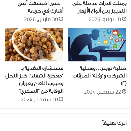
يمتلك قدرات مذهلة على
حتى اكتشفت أنني
التمييز بين أنواع الأزهار
أشارك في جريمة
10 يونيو، 2026
30 مارس، 2026
هتلية تويتر…وهتلية
مستشارة التغذية بـ
الشركات و”رقلة” الطرقات
“معجزة الشفاء”: خبز النحل
(2)
وحبوب اللقاح يعززان
22 سبتمبر، 2024
الوقاية من “السكري”
10 سبتمبر، 2024
اترك تعليقاً