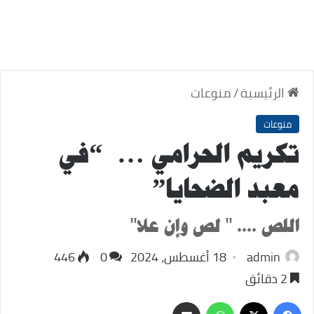
الرئيسية
/
منوعات
منوعات
تكريم الحرامي … “في
معبد الضحايا”
اللص .... " لص وإن علا"
admin
18 أغسطس، 2024
0
446
2 دقائق
‫X
فيسبوك
واتساب
مشاركة