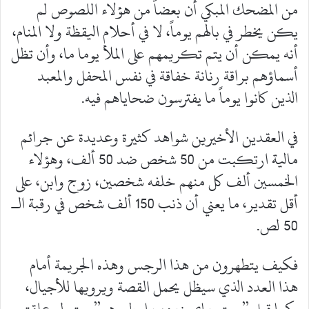
من المضحك المبكي أن بعضاً من هؤلاء اللصوص لم
يكن يخطر في بالهم يوماً، لا في أحلام اليقظة ولا المنام،
أنه يمكن أن يتم تكريمهم على الملأ يوما ما، وأن تظل
أسماؤهم براقة رنانة خفاقة في نفس المحفل والمعبد
الذين كانوا يوماً ما يفترسون ضحاياهم فيه.
في العقدين الأخيرين شواهد كثيرة وعديدة عن جرائم
مالية ارتكبت من 50 شخص ضد 50 ألف، وهؤلاء
الخمسين ألف كل منهم خلفه شخصين، زوج وابن، على
أقل تقدير، ما يعني أن ذنب 150 ألف شخص في رقبة الـ
50 لص.
فكيف يتطهرون من هذا الرجس وهذه الجريمة أمام
هذا العدد الذي سيظل يحمل القصة ويرويها للأجيال،