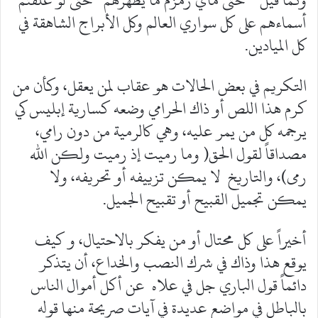
وكما قيل ” حتى ماي زمزم ما يطهرهم” حتى لو علقتم
أسماءهم على كل سواري العالم وكل الأبراج الشاهقة في
كل الميادين.
التكريم في بعض الحالات هو عقاب لمن يعقل، وكأن من
كرم هذا اللص أو ذاك الحرامي وضعه كسارية إبليس كي
يرجمه كل من يمر عليه، وهي كالرمية من دون رامي،
مصداقاً لقول الحق( وما رميت إذ رميت ولكن الله
رمى)، والتاريخ لا يمكن تزييفه أو تحريفه، ولا
يمكن تجميل القبيح أو تقبيح الجميل.
أخيراً على كل محتال أو من يفكر بالاحتيال، و كيف
يوقع هذا وذاك في شرك النصب والخداع، أن يتذكر
دائماً قول الباري جل في علاه عن أكل أموال الناس
بالباطل في مواضع عديدة في آيات صريحة منها قوله