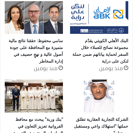
البنك الأهلي الكويتي يقدّم
سامي محفوظ: حققنا نتائج مالية
مجموعة نصائح للعملاء خلال
متميزة مع المحافظة على جودة
السفر لحماية بياناتهم ضمن حملة
أصول عالية و نهجٍ حصيف في
لنكن على دراية
إدارة المخاطر
منذ يومين
منذ يومين
الشركة التجارية العقارية تطلق
“بنك وربة” يبحث مع محافظ
حملتها “استهلاك واعي ومستقبل
الفروانية تعزيز التعاون في
مستدام”
المبادرات المجتمعية والتنموية