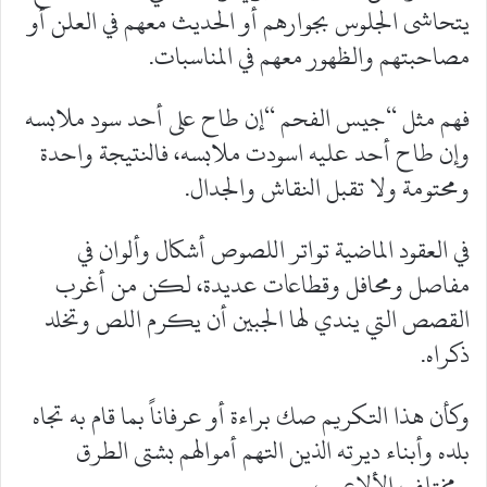
يتحاشى الجلوس بجوارهم أو الحديث معهم في العلن أو
مصاحبتهم والظهور معهم في المناسبات.
فهم مثل “جيس الفحم “إن طاح على أحد سود ملابسه
وإن طاح أحد عليه اسودت ملابسه، فالنتيجة واحدة
ومحتومة ولا تقبل النقاش والجدال.
في العقود الماضية تواتر اللصوص أشكال وألوان في
مفاصل ومحافل وقطاعات عديدة، لكن من أغرب
القصص التي يندي لها الجبين أن يكرم اللص وتخلد
ذكراه.
وكأن هذا التكريم صك براءة أو عرفاناً بما قام به تجاه
بلده وأبناء ديرته الذين التهم أموالهم بشتى الطرق
ومختلف الألاعيب.