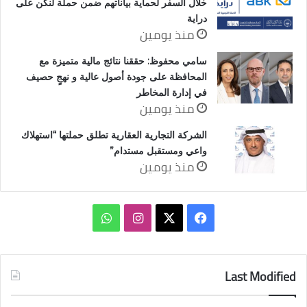
خلال السفر لحماية بياناتهم ضمن حملة لنكن على
دراية
منذ يومين
سامي محفوظ: حققنا نتائج مالية متميزة مع
المحافظة على جودة أصول عالية و نهجٍ حصيف
في إدارة المخاطر
منذ يومين
الشركة التجارية العقارية تطلق حملتها “استهلاك
واعي ومستقبل مستدام”
منذ يومين
‫X
فيسبوك
انستقرام
واتساب
Last Modified