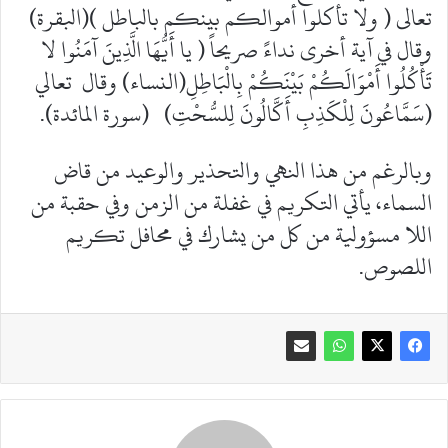
تعالى ( ولا تأكلوا أموالكم بينكم بالباطل )(البقرة)
وقال في آية أخرى نداءً صريحاً ( يا أَيُّهَا الَّذِينَ آمَنُوا لا
تَأْكُلُوا أَمْوَالَكُمْ بَيْنَكُمْ بِالْبَاطِلِ(النساء) وقال تعالي
(سَمَّاعُونَ لِلْكَذِبِ أَكَّالُونَ لِلسُّحْتِ) (سورة المائدة).
وبالرغم من هذا النهي والتحذير والوعيد من قاض
السماء، يأتي التكريم في غفلة من الزمن وفي حقبة من
اللا مسؤولية من كل من يشارك في محافل تكريم
اللصوص.