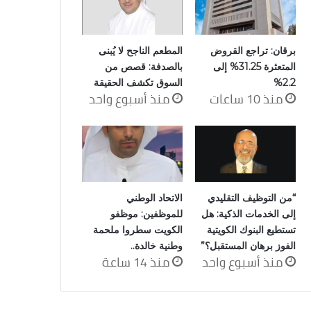
برقان: تراجع القروض
المطعم الناجح لا يُبنى
المتعثرة 31.25% إلى
بالصدفة: قصص من
2.2%
السوق تكشف الحقيقة
منذ 10 ساعات
منذ أسبوع واحد
“من التوظيف التقليدي
الاتحاد الوطني
إلى الخدمات الذكية: هل
للموظفين: موظفو
تستطيع البنوك الكويتية
الكويت سطروا ملحمة
الفوز برهان المستقبل؟”
وطنية خالدة..
منذ أسبوع واحد
منذ 14 ساعة