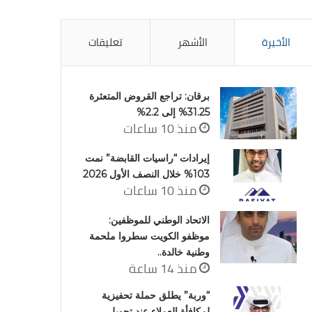
الأخيرة
الأشهر
تعليقات
برقان: تراجع القروض المتعثرة
31.25% إلى 2.2%
منذ 10 ساعات
إيرادات “راسيات القابضة” نمت
103% خلال النصف الأول 2026
منذ 10 ساعات
الاتحاد الوطني للموظفين:
موظفو الكويت سطروا ملحمة
وطنية خالدة..
منذ 14 ساعة
“وربة” يطلق حملة تحفيزية
لمكافأة العملاء عند تحويل