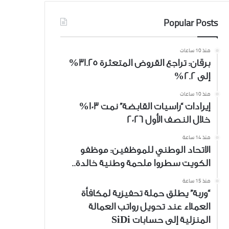
Popular Posts
منذ 10 ساعات
برقان: تراجع القروض المتعثرة 31.25%
إلى 2.2%
منذ 10 ساعات
إيرادات “راسيات القابضة” نمت 103%
خلال النصف الأول 2026
منذ 14 ساعة
الاتحاد الوطني للموظفين: موظفو
الكويت سطروا ملحمة وطنية خالدة..
منذ 15 ساعة
“وربة” يطلق حملة تحفيزية لمكافأة
العملاء عند تحويل رواتب العمالة
المنزلية إلى حسابات SiDi