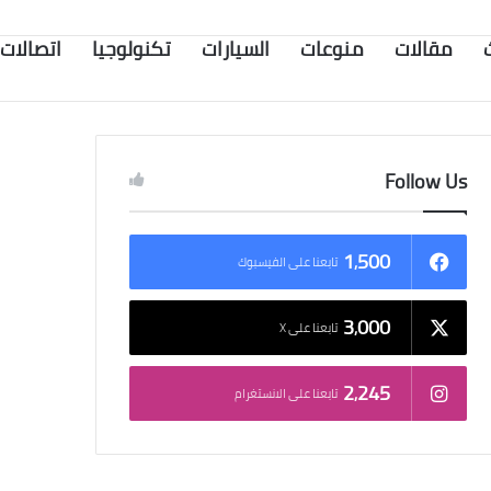
مقالات
منوعات
السيارات
تكنولوجيا
اتصالات
Follow Us
1٬500
تابعنا على الفيسبوك
3٬000
تابعنا على X
2٬245
تابعنا على الانستغرام