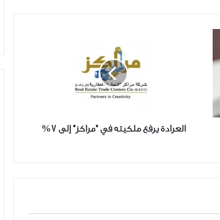
العرادة
يرفع
ملكيته
في
"مراكز"
إلى
7%
العرادة يرفع ملكيته في "مراكز" إلى 7%