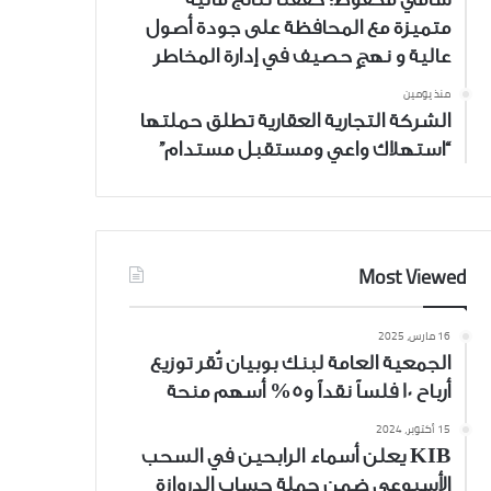
متميزة مع المحافظة على جودة أصول
عالية و نهجٍ حصيف في إدارة المخاطر
منذ يومين
الشركة التجارية العقارية تطلق حملتها
“استهلاك واعي ومستقبل مستدام”
Most Viewed
16 مارس، 2025
الجمعية العامة لبنك بوبيان تُقر توزيع
أرباح 10 فلساً نقداً و5% أسهم منحة
15 أكتوبر، 2024
KIB يعلن أسماء الرابحين في السحب
الأسبوعي ضمن حملة حساب الدروازة