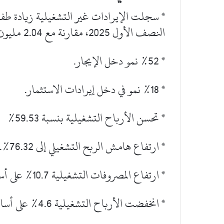
النصف الأول 2025، مقارنة مع 2.04 مليون للفترة المقابلة من 2024.
* %52 نمو دخل الإيجار.
* %18 نمو في دخل إيرادات الاستثمار.
* تحسن الأرباح التشغيلية بنسبة 59.53%
* ارتفاع هامش الربح التشغيلي إلى 76.32%.
* ارتفاع المصروفات التشغيلية 10.7% على أساس ربع سنوي.
* انخفضت الأرباح التشغيلية 4.6% على أساس ربع سنوي.