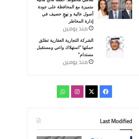
متميزة مع المحافظة على جودة
أصول عالية و نهجٍ حصيف في
إدارة المخاطر
منذ يومين
الشركة التجارية العقارية تطلق
حملتها “استهلاك واعي ومستقبل
مستدام”
منذ يومين
‫X
فيسبوك
انستقرام
واتساب
Last Modified