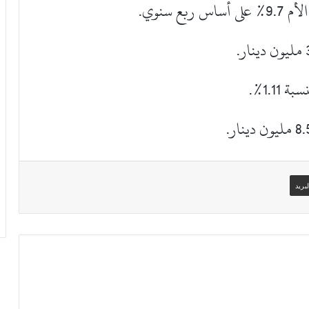
 سنوي.
1.1%.
بريد