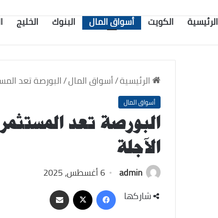
الرئيسية
الكويت
أسواق المال
البنوك
الخليج
ا
الرئيسية
/
أسواق المال
/
البورصة تعد المست
أسواق المال
البورصة تعد المستثمري
الآجلة
admin
6 أغسطس، 2025
‫X
فيسبوك
مشاركة
شاركها
عبر
البريد