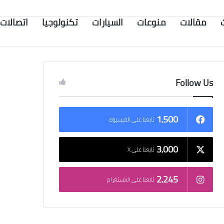
مقالات
منوعات
السيارات
تكنولوجيا
اتصالات
Follow Us
1٬500
تابعنا على الفيسبوك
3٬000
تابعنا على X
2٬245
تابعنا على الانستغرام