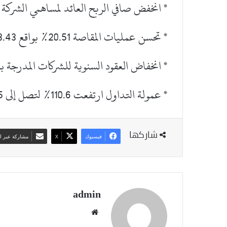
* انخفض صافي الربح العائد لمساهمي الشركة الأم 9.7% على أساس ربع
* تحسن عمليات المقاصة 20.51% بواقع 3.43 مليون دينار.
* انخفاض العقود السنوية للشركات المدرجة بنسبة 1
* عمولة التداول ارتفعت 110.6% لتصل إلى 8.5 مليون دينار.
شاركها
فيسبوك
‫X
مشاركة عبر ال
admin
موقع
الويب