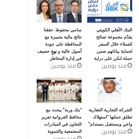
البنك الأهلي الكويتي
سامي محفوظ: حققنا
يقدّم مجموعة نصائح
نتائج مالية متميزة مع
للعملاء خلال السفر
المحافظة على جودة
لحماية بياناتهم ضمن
أصول عالية و نهجٍ حصيف
حملة لنكن على دراية
في إدارة المخاطر
منذ يومين
منذ يومين
الشركة التجارية العقارية
“بنك وربة” يبحث مع
تطلق حملتها “استهلاك
محافظ الفروانية تعزيز
واعي ومستقبل مستدام”
التعاون في المبادرات
منذ يومين
المجتمعية والتنموية
منذ يومين