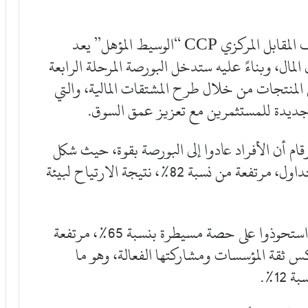
واعتبرت البورصة أن الإطلاق الناجح للطرف المقابل المركزي CCP “الوسيط المؤهل” يعد
لمال، وبناءً عليه ستدخل البورصة المرحلة الرابعة
منتجات من خلال طرح المشتقات المالية، والتي
جديدة للمستثمرين مع تعزيز عمق السوق.
 أن الأفراد عادوا إلى البورصة بقوة، حيث شكل
المستثمرون المحليون 86% من حجم قيمة التداول، مرتفعة من نسبة 82%، نتيجة الارتياح لبيئة
وكشفت البورصة أن المستثمرون المؤسسيون استحوذوا على حصة مسيطرة بنسبة 65%، مرتفعة
يشكل الأفراد 35%، ما يعكس ثقة المؤسسات ومشاركتها الفعالة، وهو ما
1%.