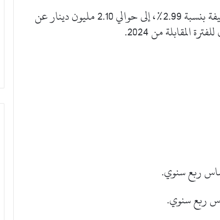
* سجلت الإيرادات غير التشغيلية زيادة طفيفة بنسبة 2.99%، إلى حوالي 2.10 مليون دينار عن