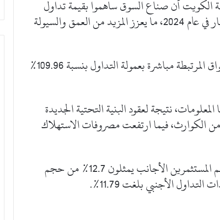
 الكويت أن صناع السوق ساهموا بقيمة تداول
كبيرة بلغت 2.14 مليار دينار مقابل 1.31 مليار في عام 2024، ما يعزز المزيد من العمق والسيولة
ورقمياً كشفت البورصة أن عمولة هيئة الأسواق المرتبطة مباشرة بعمولة التداول بنسبة 109.96%
معلومات، نتيجة لعقود البنية التحتية الجديدة
 من الكوارث، فيما ارتفعت مصروفات الاستهلاك
في سياق متصل كشفت البورصة عن أن حجم المستثمرين الأجانب يمثلون 12.7% من حجم
تداول الأجنبي بلغت 11.79%.