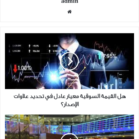
admin
موقع
الويب
هل
القيمة
السوقية
معيار
عادل
في
تحديد
علاوات
الإصدار؟
هل القيمة السوقية معيار عادل في تحديد علاوات
الإصدار؟
مشتريات
الأجانب
في