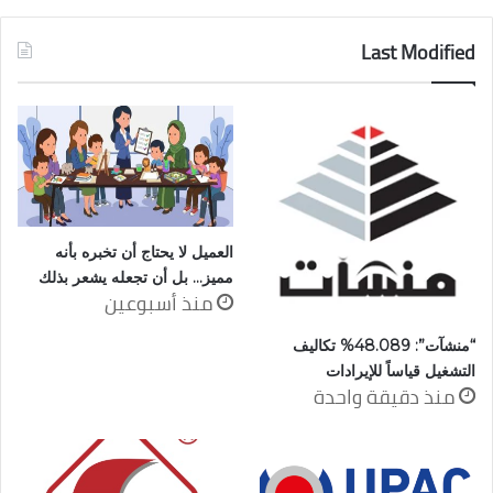
Last Modified
العميل لا يحتاج أن تخبره بأنه
مميز… بل أن تجعله يشعر بذلك
منذ أسبوعين
“منشآت”: 48.089% تكاليف
التشغيل قياساً للإيرادات
منذ دقيقة واحدة