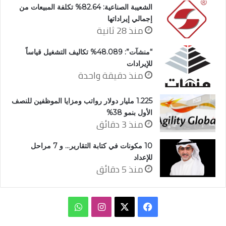
الشعيبة الصناعية: 82.64% تكلفة المبيعات من
إجمالي إيراداتها
منذ 28 ثانية
“منشآت”: 48.089% تكاليف التشغيل قياساً
للإيرادات
منذ دقيقة واحدة
1.225 مليار دولار رواتب ومزايا الموظفين للنصف
الأول بنمو 38%
منذ 3 دقائق
10 مكونات في كتابة التقارير… و 7 مراحل
للإعداد
منذ 5 دقائق
‫X
فيسبوك
انستقرام
واتساب