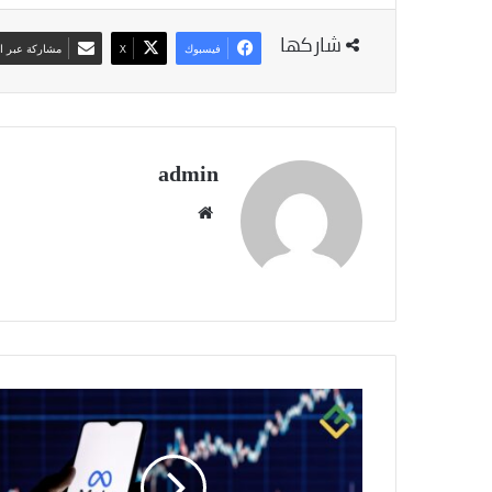
شاركها
فيسبوك
‫X
مشاركة عبر ال
admin
موقع
الويب
صعود
سعر
"ميتا"
لـ