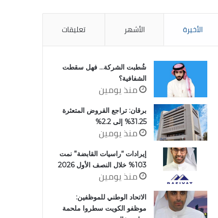
الأخيرة
الأشهر
تعليقات
شُطبت الشركة… فهل سقطت
الشفافية؟
منذ يومين
برقان: تراجع القروض المتعثرة
31.25% إلى 2.2%
منذ يومين
إيرادات “راسيات القابضة” نمت
103% خلال النصف الأول 2026
منذ يومين
الاتحاد الوطني للموظفين:
موظفو الكويت سطروا ملحمة