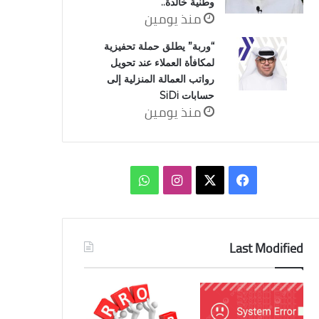
وطنية خالدة..
منذ يومين
“وربة” يطلق حملة تحفيزية
لمكافأة العملاء عند تحويل
رواتب العمالة المنزلية إلى
حسابات SiDi
منذ يومين
‫X
فيسبوك
انستقرام
واتساب
Last Modified