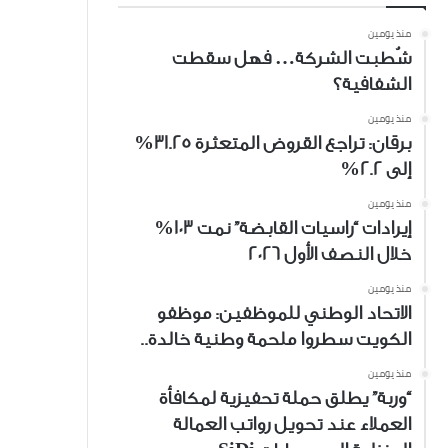
منذ يومين
شُطبت الشركة… فهل سقطت
الشفافية؟
منذ يومين
برقان: تراجع القروض المتعثرة 31.25%
إلى 2.2%
منذ يومين
إيرادات “راسيات القابضة” نمت 103%
خلال النصف الأول 2026
منذ يومين
الاتحاد الوطني للموظفين: موظفو
الكويت سطروا ملحمة وطنية خالدة..
منذ يومين
“وربة” يطلق حملة تحفيزية لمكافأة
العملاء عند تحويل رواتب العمالة