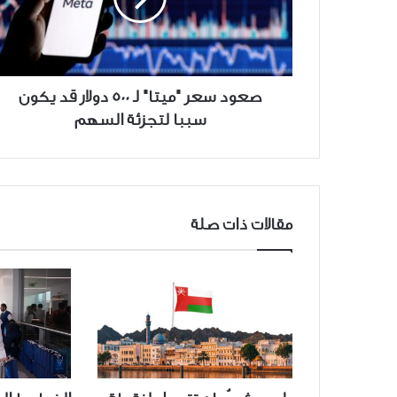
500
دولار
قد
يكون
سببا
صعود سعر "ميتا" لـ 500 دولار قد يكون
لتجزئة
سببا لتجزئة السهم
السهم
مقالات ذات صلة