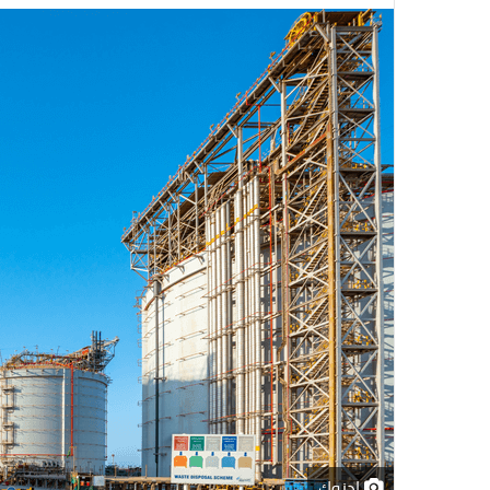
ادنوك