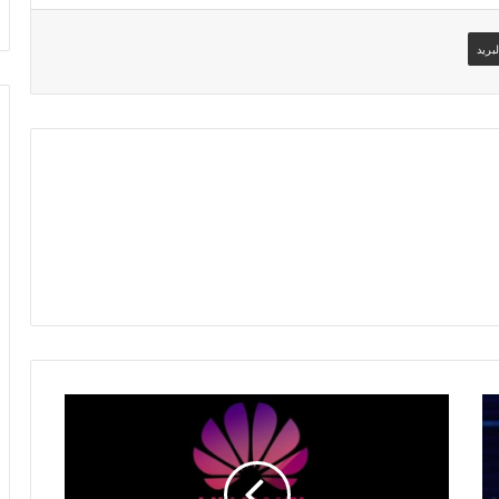
بريد
هواوي
تقود
المنافسة
ضد