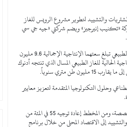
مشتريات والتشييد لتطوير مشروع الرويس للغاز
شركة «تكنيب إنيرجيز» ويضم شركتي «جيه جي سي
وسيتكون المشروع من خطين لتسييل الغاز الطبيعي تبلغ سعتهما الإنتاجية الإجمالية 9.6 مليون
جية الحالية للغاز الطبيعي المسال الذي تنتجه أدنوك
ون طن متري سنوياً.
اعي وحلول التكنولوجيا المتقدمة لتعزيز معايير
.
وسيتضمن المشروع شراء معدات ومواد متخصصة، ومن المخطط إعادة توجيه 55 في المئة من
التشييد إلى الاقتصاد المحلي من خلال برنامج