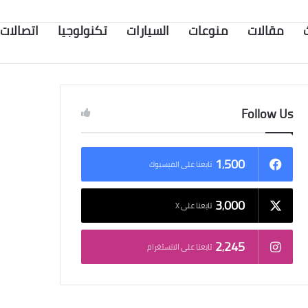
مقالات
منوعات
السيارات
تكنولوجيا
اتصالات
Follow Us
1٬500
تابعنا على الفيسبوك
3٬000
تابعنا على X
2٬245
تابعنا على الانستغرام