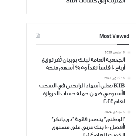
المنزلية إلى حسابات SiDi
Most Viewed
16 مارس، 2025
الجمعية العامة لبنك بوبيان تُقر توزيع
أرباح 10 فلساً نقداً و5% أسهم منحة
15 أكتوبر، 2024
KIB يعلن أسماء الرابحين في السحب
الأسبوعي ضمن حملة حساب الدروازة
لعام 2024
5 سبتمبر، 2024
“الوطني” يتصدر قائمة “ذي بانكر”
لأفضل 100 بنك عربي على مستوى
الكويت للعام 2024