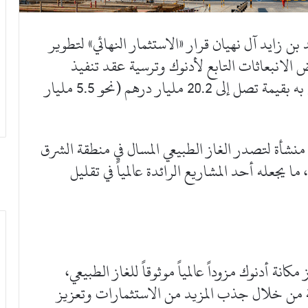
ن زايد آل نهيان قرار «الاستثمار النهائي» لتطوير
الانبعاثات التابع لأدنوك وترسية عقد تنفيذ
أعمال الهندسة والمشتريات والتشييد الخاص به بقيمة تصل إلى 20.2 مليار درهم (نحو 5.5 مليار
أة لتصدر الغاز الطبيعي المسال في منطقة الشرق
ا يجعله أحد المشاريع الرائدة عالمياً في تقليل
انة أدنوك مزوداً عالمياً موثوقاً للغاز الطبيعي،
ة من خلال جذب المزيد من الاستثمارات وتعزيز