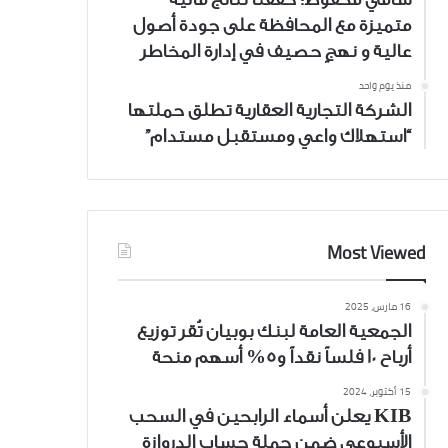
متميزة مع المحافظة على جودة أصول
عالية و نهجٍ حصيف في إدارة المخاطر
منذ يوم واحد
الشركة التجارية العقارية تطلق حملتها
“استهلاك واعي ومستقبل مستدام”
Most Viewed
16 مارس، 2025
الجمعية العامة لبنك بوبيان تُقر توزيع
أرباح 10 فلساً نقداً و5% أسهم منحة
15 أكتوبر، 2024
KIB يعلن أسماء الرابحين في السحب
الأسبوعي ضمن حملة حساب الدروازة