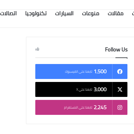
مقالات
منوعات
السيارات
تكنولوجيا
اتصالات
Follow Us
1٬500
تابعنا على الفيسبوك
3٬000
تابعنا على X
2٬245
تابعنا على الانستغرام