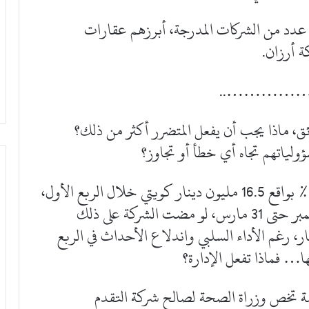
عدد من الشركات المدرجة، أبرزهم عقارات
……………
ق، ماذا يجب أن يفعل المتضرر أكثر من ذلك؟
لياتهم تجاه أي خطأ أو تجاوز؟
– ارتفعت مطلوبات شركة استثمار بنسبة 11% بواقع 16.5 مليون دينار كويتي خلال الربع الأول،
أي في غضون ثلاثة أشهر فقط من نهاية ديسمبر حتى 31 مارس، لو مضت الشركة على ذلك
طلوباتها إلى 64 مليون دينار، رغم الأداء السلبي واندلاع الأحداث في الربع
… فماذا تفعل الإدارة؟
ة تخص وزراة الصحة لصالح شركة التقدم