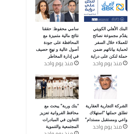
البنك الأهلي الكويتي
سامي محفوظ: حققنا
يقدّم مجموعة نصائح
نتائج مالية متميزة مع
للعملاء خلال السفر
المحافظة على جودة
لحماية بياناتهم ضمن
أصول عالية و نهجٍ حصيف
حملة لنكن على دراية
في إدارة المخاطر
منذ يوم واحد
منذ يوم واحد
الشركة التجارية العقارية
“بنك وربة” يبحث مع
تطلق حملتها “استهلاك
محافظ الفروانية تعزيز
واعي ومستقبل مستدام”
التعاون في المبادرات
منذ يوم واحد
المجتمعية والتنموية
منذ يوم واحد