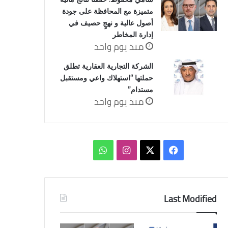
متميزة مع المحافظة على جودة
أصول عالية و نهجٍ حصيف في
إدارة المخاطر
منذ يوم واحد
الشركة التجارية العقارية تطلق
حملتها “استهلاك واعي ومستقبل
مستدام”
منذ يوم واحد
‫X
فيسبوك
انستقرام
واتساب
Last Modified