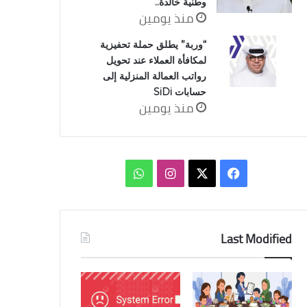
وطنية خالدة..
منذ يومين
“وربة” يطلق حملة تحفيزية
لمكافأة العملاء عند تحويل
رواتب العمالة المنزلية إلى
حسابات SiDi
منذ يومين
‫X
فيسبوك
انستقرام
واتساب
Last Modified