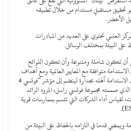
د استعرض “بيتك” المسؤولية التي تقع على عاتق
 نحو تحقيق مستقبلٍ مستدام من خلال تطبيقه
يل الأخضر.
مركز العلمي تحتوي على العديد من المبادرات
ظ على البيئة بمختلف الوسائل.
لى أن تكون شاملة ومتنوعة وأن تكون اللوائح
 الاستدامة متوافقة مع المعايير العالمية ومع أهداف
التنمية المستدامة، وإن تفوق “بيتك” في مجال الاستدامة أهّله بجدارة لينضم إلى مؤشر “فوتسي 4
ي للاستدامة الذي صممته مجموعة فوتسي راسل، المزود الرائد
ت، لقياس أداء الشركات التي تتسم بممارسات قوية
 ويمضي قدما في التزامه بالحفاظ على البيئة من