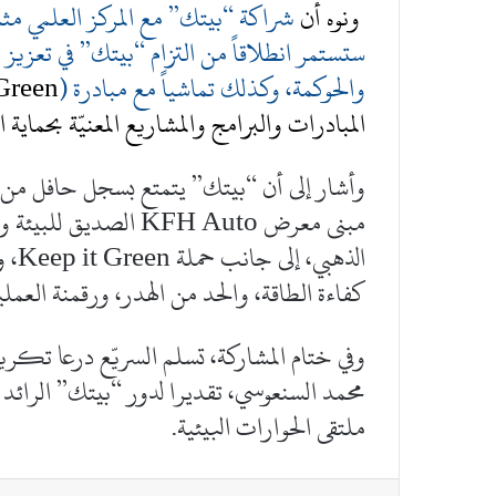
ونوه أن
شراكة “بيتك” مع المركز العلمي مث
ستستمر انطلاقاً من التزام “بيتك” في تعزيز ا
والحوكمة، وكذلك تماشياً مع مبادرة (
المبادرات والبرامج والمشاريع المعنيّة بحماية ا
وأشار إلى أن “بيتك” يتمتع بسجل حافل من ا
الذه
كفاءة الطاقة، والحد من الهدر، ورقمنة العم
وفي ختام المشاركة، تسلم السريّع درعا تكريم
محمد السنعوسي، تقديرا لدور “بيتك” الرائد وت
ملتقى الحوارات البيئية.