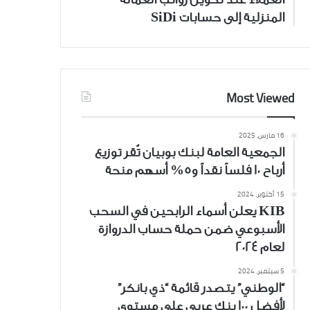
المنزلية إلى حسابات SiDi
Most Viewed
16 مارس، 2025
الجمعية العامة لبنك بوبيان تُقر توزيع
أرباح 10 فلساً نقداً و5% أسهم منحة
15 أكتوبر، 2024
KIB يعلن أسماء الرابحين في السحب
الأسبوعي ضمن حملة حساب الدروازة
لعام 2024
5 سبتمبر، 2024
“الوطني” يتصدر قائمة “ذي بانكر”
لأفضل 100 بنك عربي على مستوى