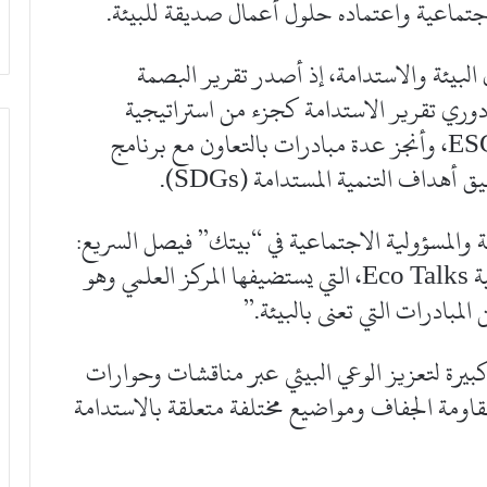
اجتماعية واعتماده حلول أعمال صديقة للبيئة.
البيئة والاستدامة، إذ أصدر تقرير البصمة
دوري تقرير الاستدامة كجزء من استراتيجية
الاستدامة الشاملة التي تضمنت اعتبارات ESG، وأنجز عدة مبادرات بالتعاون مع برنامج
ة والمسؤولية الاجتماعية في “بيتك” فيصل السريع:
“يسعدنا في “بيتك” المشاركة في حوارات بيئية Eco Talks، التي يستضيفها المركز العلمي وهو
لمبادرات التي تعنى بالبيئة.”
بيرة لتعزيز الوعي البيئي عبر مناقشات وحوارات
مة الجفاف ومواضيع مختلفة متعلقة بالاستدامة