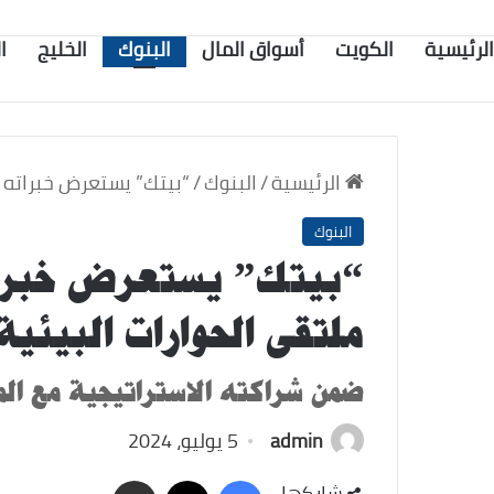
الرئيسية
الكويت
أسواق المال
البنوك
الخليج
ا
الرئيسية
/
البنوك
/
“بيتك” يستعرض خبراته 
البنوك
“بيتك” يستعرض خبرات
ملتقى الحوارات البيئية
ضمن شراكته الاستراتيجية مع الم
admin
5 يوليو، 2024
‫X
فيسبوك
مشاركة
شاركها