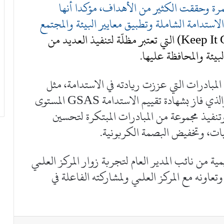
مرة وحققت الكثير من الأهداف، مؤكدا أنها
لاستدامة الشاملة وتطبيق معايير البيئة والمجتمع
Keep It Green) التي تعتبر مظلّة لتنفيذ العديد من
لبيئة والمحافظة عليها.
لمبادرات التي عززت ريادته في الاستدامة، مثل
مبنى معرض KFH Auto الصديق للبيئة والذي فاز بشهادة تقييم الاستدامة GSAS المستوى
بي، إلى جانب حملة Keep it Green، وتنفيذ مجموعة من المبادرات المبتكرة لتحسين
ليات، وتخفيض البصمة الكربونية.
ية من نائب المدير العام لتجربة زوار المركز العلمي
عاونه مع المركز العلمي ولمشاركته الفاعلة في