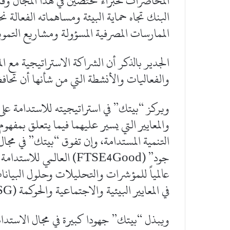
المحاضرات لخبراء مختصين في هذا المجال وق
البنك تجاه حماية البيئة ومساهماته الفعالة
الممارسات المصرفية المسؤولة ومشاريع التمو
الجدير بالذكر أن الشراكة الاستراتيجية مع ال
والفعاليات والأنشطة التي من شأنها أن تحاف
ويركز “بيتك” في استراتيجيته للاستدامة ع
والمعايير التي يسير عليهما فيما يتعلق بمفهوم
جود” (FTSE4Good) العالم
عالمياً للمؤشرات والتحليلات وحلول البيانا
في المعايير البيئية والاجتماعية والحوكمة (ESG).
ويبذل “بيتك” جهودا كبيرة في مجال الاستدامة