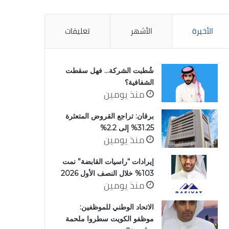
الأخيرة
الأشهر
تعليقات
شُطبت الشركة… فهل سقطت
الشفافية؟
منذ يومين
برقان: تراجع القروض المتعثرة
31.25% إلى 2.2%
منذ يومين
إيرادات “راسيات القابضة” نمت
103% خلال النصف الأول 2026
منذ يومين
الاتحاد الوطني للموظفين:
موظفو الكويت سطروا ملحمة