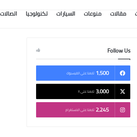
مقالات
منوعات
السيارات
تكنولوجيا
اتصالات
Follow Us
1٬500
تابعنا على الفيسبوك
3٬000
تابعنا على X
2٬245
تابعنا على الانستغرام