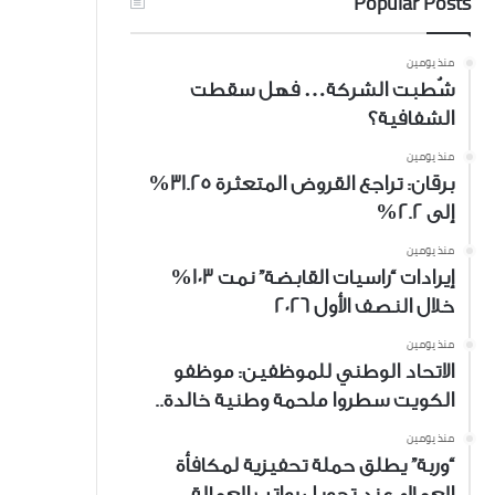
Popular Posts
منذ يومين
شُطبت الشركة… فهل سقطت
الشفافية؟
منذ يومين
برقان: تراجع القروض المتعثرة 31.25%
إلى 2.2%
منذ يومين
إيرادات “راسيات القابضة” نمت 103%
خلال النصف الأول 2026
منذ يومين
الاتحاد الوطني للموظفين: موظفو
الكويت سطروا ملحمة وطنية خالدة..
منذ يومين
“وربة” يطلق حملة تحفيزية لمكافأة
العملاء عند تحويل رواتب العمالة