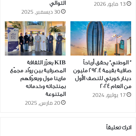
13 مايو، 2026
التوالي
30 ديسمبر، 2025
” الوطني” يحقق أرباحاً
KIB يعزّز الثقافة
صافية بقيمة 292.4 مليون
المصرفية بين روّاد مجمّع
دينار كويتي للنصف الأول
مارينا مول ويعرّفهم
من العام 2024
بمنتجاته وخدماته
17 يوليو، 2024
المتنوعة
20 مارس، 2025
اترك تعليقاً