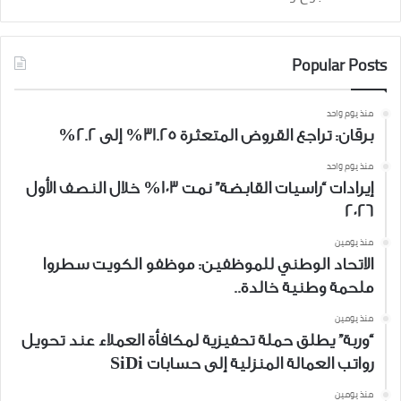
Popular Posts
منذ يوم واحد
برقان: تراجع القروض المتعثرة 31.25% إلى 2.2%
منذ يوم واحد
إيرادات “راسيات القابضة” نمت 103% خلال النصف الأول
2026
منذ يومين
الاتحاد الوطني للموظفين: موظفو الكويت سطروا
ملحمة وطنية خالدة..
منذ يومين
“وربة” يطلق حملة تحفيزية لمكافأة العملاء عند تحويل
رواتب العمالة المنزلية إلى حسابات SiDi
منذ يومين