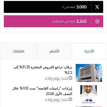
3٬000
تابعنا على X
2٬245
تابعنا على الانستغرام
الأخيرة
الأشهر
تعليقات
برقان: تراجع القروض المتعثرة 31.25% إلى
2.2%
منذ يوم واحد
إيرادات “راسيات القابضة” نمت 103% خلال
النصف الأول 2026
منذ يوم واحد