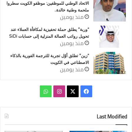
الاتحاد الوطني للموظفين: موظفو الكويت سطروا
ملحمة وطنية خالدة..
منذ يومين
“وربة” يطلق حملة تحفيزية لمكافأة العملاء عند
تحويل رواتب العمالة المنزلية إلى حسابات SiDi
منذ يومين
“زين” تطلق أوّل تجربة للترجمة الفورية بالذكاء
الاصطناعي في الكويت
منذ يومين
‫X
فيسبوك
انستقرام
واتساب
Last Modified