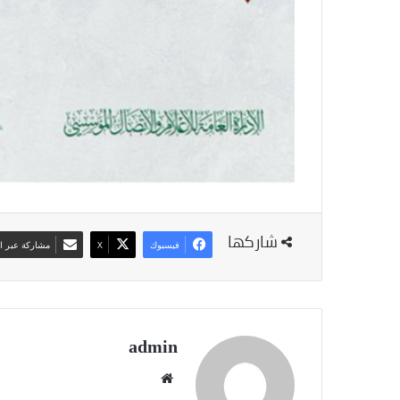
شاركها
فيسبوك
‫X
مشاركة عبر ال
admin
موقع
الويب