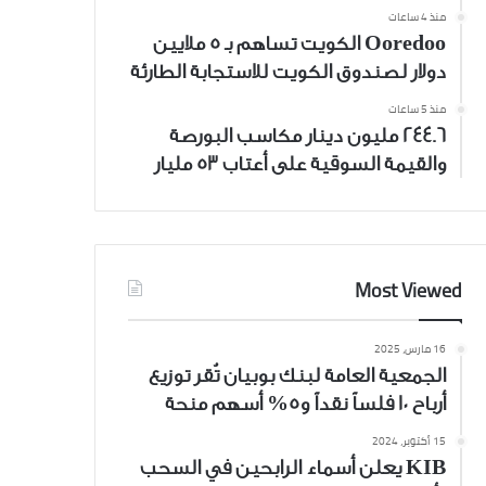
منذ 4 ساعات
Ooredoo الكويت تساهم بـ 5 ملايين
دولار لصندوق الكويت للاستجابة الطارئة
منذ 5 ساعات
244.6 مليون دينار مكاسب البورصة
والقيمة السوقية على أعتاب 53 مليار
Most Viewed
16 مارس، 2025
الجمعية العامة لبنك بوبيان تُقر توزيع
أرباح 10 فلساً نقداً و5% أسهم منحة
15 أكتوبر، 2024
KIB يعلن أسماء الرابحين في السحب