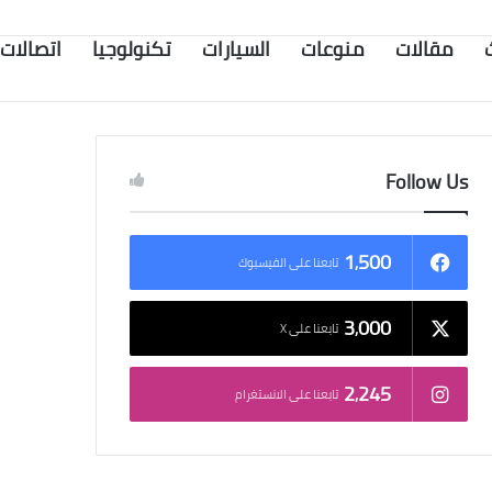
مقالات
منوعات
السيارات
تكنولوجيا
اتصالات
Follow Us
1٬500
تابعنا على الفيسبوك
3٬000
تابعنا على X
2٬245
تابعنا على الانستغرام