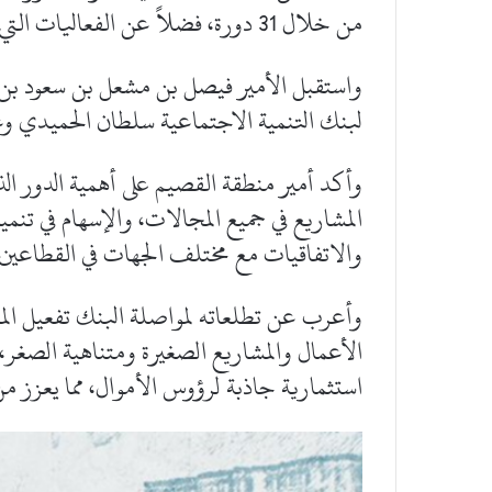
من خلال 31 دورة، فضلاً عن الفعاليات التي بلغت 15 فعالية ونشاطاً مجتمعياً مكن 251 أسرة.
واستقبل الأمير فيصل بن مشعل بن سعود بن 
لبنك التنمية الاجتماعية سلطان الحميدي و
وأكد أمير منطقة القصيم على أهمية الدور ال
المشاريع في جميع المجالات، والإسهام في تن
والاتفاقيات مع مختلف الجهات في القطاعين 
وأعرب عن تطلعاته لمواصلة البنك تفعيل المب
الأعمال والمشاريع الصغيرة ومتناهية الصغر، و
استثمارية جاذبة لرؤوس الأموال، مما يعزز من