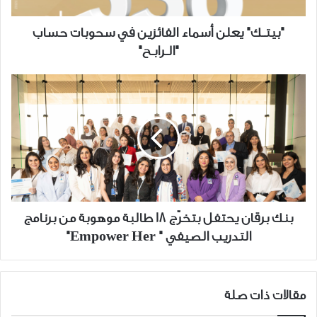
"الــرابــح"
"بيتــك" يعلن أسماء الفائزين في سحوبات حساب
"الــرابــح"
بنك
برقان
يحتفل
بتخرّج
18
طالبة
موهوبة
من
برنامج
بنك برقان يحتفل بتخرّج 18 طالبة موهوبة من برنامج
التدريب
التدريب الصيفي " Empower Her"
الصيفي
"
Empower
Her"
مقالات ذات صلة