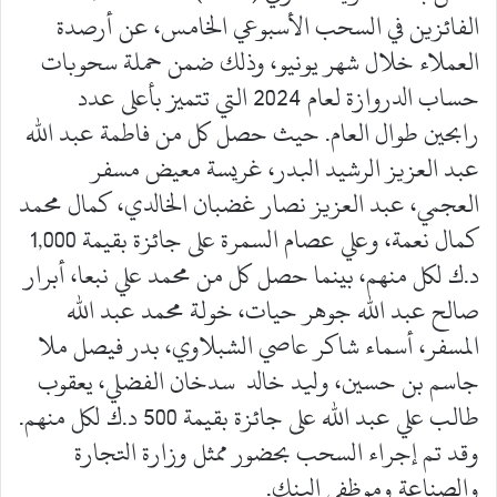
الفائزين في السحب الأسبوعي الخامس، عن أرصدة
العملاء خلال شهر يونيو، وذلك ضمن حملة سحوبات
حساب الدروازة لعام 2024 التي تتميز بأعلى عدد
رابحين طوال العام. حيث حصل كل من فاطمة عبد الله
عبد العزيز الرشيد البدر، غريسة معيض مسفر
العجمي، عبد العزيز نصار غضبان الخالدي، كمال محمد
كمال نعمة، وعلي عصام السمرة على جائزة بقيمة 1,000
د.ك لكل منهم، بينما حصل كل من محمد علي نبعا، أبرار
صالح عبد الله جوهر حيات، خولة محمد عبد الله
المسفر، أسماء شاكر عاصي الشبلاوي، بدر فيصل ملا
جاسم بن حسين، وليد خالد سدخان الفضلي، يعقوب
طالب علي عبد الله على جائزة بقيمة 500 د.ك لكل منهم.
وقد تم إجراء السحب بحضور ممثل وزارة التجارة
والصناعة وموظفي البنك.