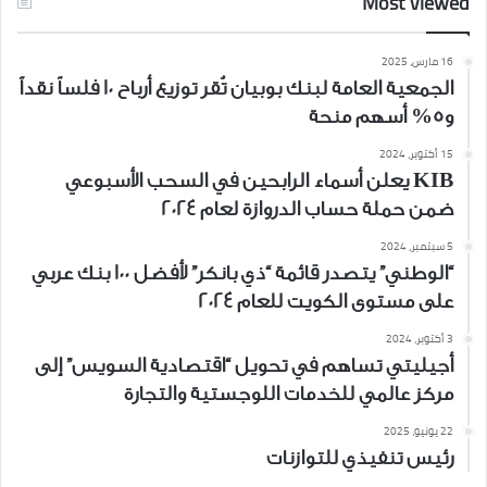
Most Viewed
16 مارس، 2025
الجمعية العامة لبنك بوبيان تُقر توزيع أرباح 10 فلساً نقداً
و5% أسهم منحة
15 أكتوبر، 2024
KIB يعلن أسماء الرابحين في السحب الأسبوعي
ضمن حملة حساب الدروازة لعام 2024
5 سبتمبر، 2024
“الوطني” يتصدر قائمة “ذي بانكر” لأفضل 100 بنك عربي
على مستوى الكويت للعام 2024
3 أكتوبر، 2024
أجيليتي تساهم في تحويل “اقتصادية السويس” إلى
مركز عالمي للخدمات اللوجستية والتجارة
22 يونيو، 2025
رئيس تنفيذي للتوازنات