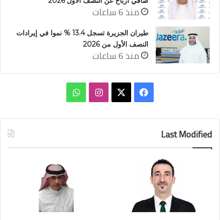
صافي أرباح عن النصف الأول 2026
منذ 6 ساعات
طيران الجزيرة تسجل 13.4 % نموا في إيرادات
النصف الأول من 2026
منذ 6 ساعات
‫X
فيسبوك
انستقرام
واتساب
Last Modified