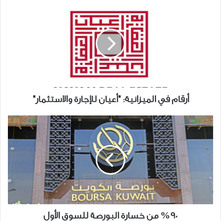
أرقام
في
الميزانية:
"أعيان
للإجارة
والاستثمار"
أرقام في الميزانية: "أعيان للإجارة والاستثمار"
%90
من
خسارة
البورصة
للسوق
الأول
%90 من خسارة البورصة للسوق الأول