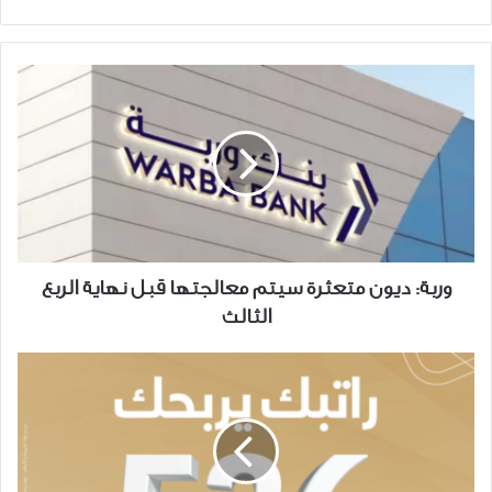
الويب
وربة:
ديون
متعثرة
سيتم
معالجتها
قبل
نهاية
الربع
الثالث
وربة: ديون متعثرة سيتم معالجتها قبل نهاية الربع
الثالث
"بيتــك"
يعلن
أسماء
الفائزين
فيسحوباتحساب
"الــرابــح"