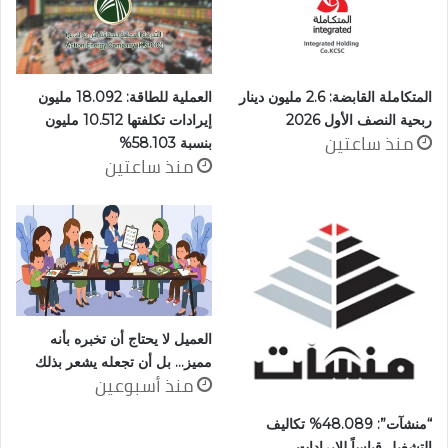
المتكاملة القابضة: 2.6 مليون دينار
العملية للطاقة: 18.092 مليون
ربحية النصف الأول 2026
إيرادات تكلفتها 10.512 مليون
منذ ساعتين
بنسبة 58.103%
منذ ساعتين
العميل لا يحتاج أن تخبره بأنه
مميز… بل أن تجعله يشعر بذلك
منذ أسبوعين
“منشآت”: 48.089% تكاليف
التشغيل قياساً للإيرادات