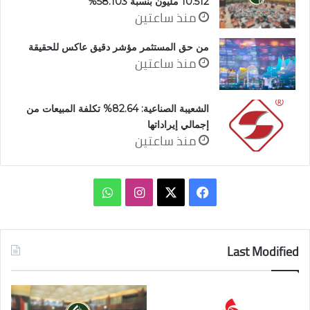
10.512 مليون بنسبة 58.103%
منذ ساعتين
من حق المستثمر مؤشر دقيق عاكس للحقيقة
منذ ساعتين
الشعيبة الصناعية: 82.64% تكلفة المبيعات من
إجمالي إيراداتها
منذ ساعتين
‫X
فيسبوك
انستقرام
واتساب
Last Modified