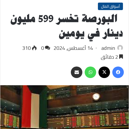
أسواق المال
البورصة تخسر 599 مليون
دينار في يومين
admin
14 أغسطس، 2024
0
310
2 دقائق
‫X
فيسبوك
واتساب
مشاركة
عبر
البريد