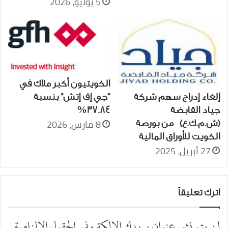
5 يوليو، 2026
الكويتيون أكبر ملاك في
إلغاء إدراج سهم شركة
“جي إف إتش” بنسبة
جياد القابضة
37.84%
8 مارس، 2026
(ش.م.ك.ع) من بورصة
الكويت للأوراق المالية
27 أبريل، 2025
اترك تعليقاً
لن يتم نشر عنوان بريدك الإلكتروني.
الحقول الإلزامية