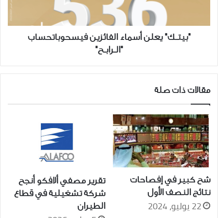
"بيتــك" يعلن أسماء الفائزين فيسحوباتحساب
"الــرابــح"
مقالات ذات صلة
شح كبير في إفصاحات
تقرير مصفي ألافكو أنجح
نتائج النصف الأول
شركة تشغيلية في قطاع
22 يوليو، 2024
الطيران