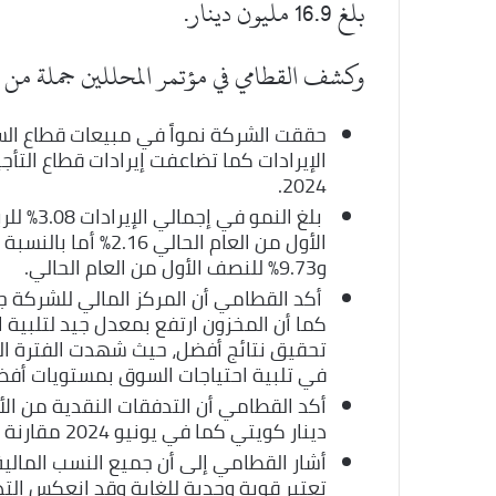
بلغ 16.9 مليون دينار.
وكشف القطامي في مؤتمر المحللين جملة من الأ
2024.
بلغ النم
و9.73% للنصف الأول من العام الحالي.
أكد القطامي أن المركز المالي للشركة ج
كما أن المخزون ارتفع بمعدل جيد لتلبية 
تحقيق نتائج أفضل، حيث شهدت الفترة ا
في تلبية احتياجات السوق بمستويات أفض
دينار كويتي كما في يونيو 2024 مقارنة بنحو 20.779 مليون دينار كويتي كما في يونيو 2023.
أشار القطامي إلى أن جميع النسب المالية
تعتبر قوية وجدية للغاية وقد انعكس الت