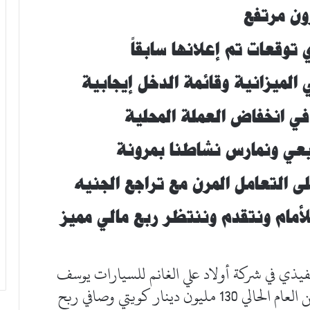
ون مرتفع
ي توقعات تم إعلانها سابقاً
 الميزانية وقائمة الدخل إيجابية
ي انخفاض العملة المحلية
عي ونمارس نشاطنا بمرونة
ى التعامل المرن مع تراجع الجنيه
لأمام ونتقدم وننتظر ربع مالي مميز
يذي في شركة أولاد علي الغانم للسيارات يوسف
القطامي أن إيرادات الشركة للنصف الأول من العام الحالي 130 مليون دينار كويتي وصافي ربح