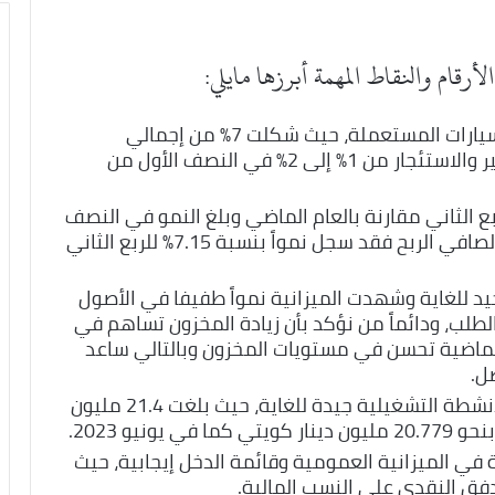
رقام والنقاط المهمة أبرزها مايلي:
حققت الشركة نمواً في مبيعات قطاع السيارات المستعملة، حيث شكلت 7% من إجمالي
الإيرادات كما تضاعفت إيرادات قطاع التأجير والاستئجار من 1% إلى 2% في النصف الأول من
و في إجمالي الإيرادات 3.08% للربع الثاني مقارنة بالعام الماضي وبلغ النمو في النصف
الأول من العام الحالي 2.16% أما بالنسبة لصافي الربح فقد سجل نمواً بنسبة 7.15% للربع الثاني
يد للغاية وشهدت الميزانية نمواً طفيفا في الأصول
الطلب، ودائماً من نؤكد بأن زيادة المخزون تساهم في
لماضية تحسن في مستويات المخزون وبالتالي ساعد
ل.
أكد القطامي أن التدفقات النقدية من الأنشطة التشغيلية جيدة للغاية، حيث بلغت 21.4 مليون
 في الميزانية العمومية وقائمة الدخل إيجابية، حيث
دفق النقدي على النسب المالية.