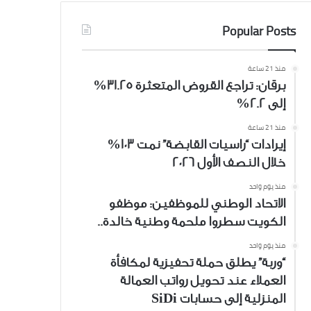
Popular Posts
منذ 21 ساعة
برقان: تراجع القروض المتعثرة 31.25%
إلى 2.2%
منذ 21 ساعة
إيرادات “راسيات القابضة” نمت 103%
خلال النصف الأول 2026
منذ يوم واحد
الاتحاد الوطني للموظفين: موظفو
الكويت سطروا ملحمة وطنية خالدة..
منذ يوم واحد
“وربة” يطلق حملة تحفيزية لمكافأة
العملاء عند تحويل رواتب العمالة
المنزلية إلى حسابات SiDi