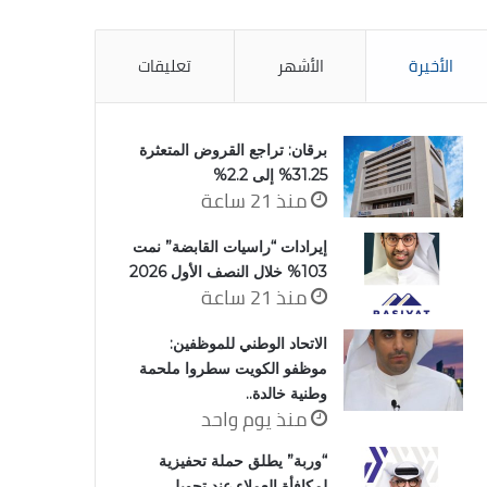
الأخيرة
الأشهر
تعليقات
برقان: تراجع القروض المتعثرة
31.25% إلى 2.2%
منذ 21 ساعة
إيرادات “راسيات القابضة” نمت
103% خلال النصف الأول 2026
منذ 21 ساعة
الاتحاد الوطني للموظفين:
موظفو الكويت سطروا ملحمة
وطنية خالدة..
منذ يوم واحد
“وربة” يطلق حملة تحفيزية
لمكافأة العملاء عند تحويل