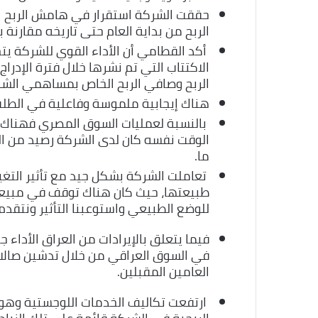
حققت الشركة استقرار في هامش الربح ا
الربح من بداية العام حتى تاريخه مقارنة 
أكد القطامي أن الأداء القوي للشركة يتج
الاكتتاب التي تم نشرها خلال فترة الإدرا
الربح وصافي الربح الخاص بمساهمي الشركة
هناك إيجابية ملموسة وفاعلية في الطل
بالنسبة لعمليات السوق المصري فهناك 
الوقت نفسه كان لدى الشركة رصيد من ال
ما.
تعاملت الشركة بشكل جيد مع تأثير التغي
طبيعتها، حيث كان هناك توقف في مبيعات
للوضع الطبيعي واستوعبنا التأثير ونتقدم 
فيما يتعلق بالإيرادات من العراق الأدا
في السوق العراقي من خلال تدشين صالات
العامين المقبلين.
ارتفعت تكاليف الخدمات اللوجستية وهو