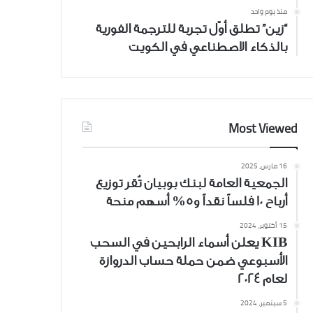
منذ يوم واحد
“زين” تطلق أوّل تجربة للترجمة الفورية
بالذكاء الاصطناعي في الكويت
Most Viewed
16 مارس، 2025
الجمعية العامة لبنك بوبيان تُقر توزيع
أرباح 10 فلساً نقداً و5% أسهم منحة
15 أكتوبر، 2024
KIB يعلن أسماء الرابحين في السحب
الأسبوعي ضمن حملة حساب الدروازة
لعام 2024
5 سبتمبر، 2024