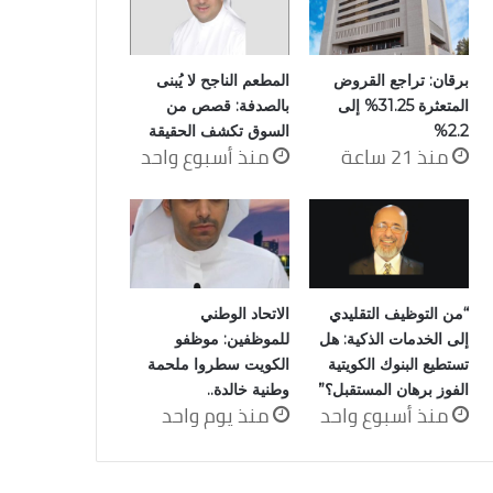
برقان: تراجع القروض
المطعم الناجح لا يُبنى
المتعثرة 31.25% إلى
بالصدفة: قصص من
2.2%
السوق تكشف الحقيقة
منذ 21 ساعة
منذ أسبوع واحد
“من التوظيف التقليدي
الاتحاد الوطني
إلى الخدمات الذكية: هل
للموظفين: موظفو
تستطيع البنوك الكويتية
الكويت سطروا ملحمة
الفوز برهان المستقبل؟”
وطنية خالدة..
منذ أسبوع واحد
منذ يوم واحد