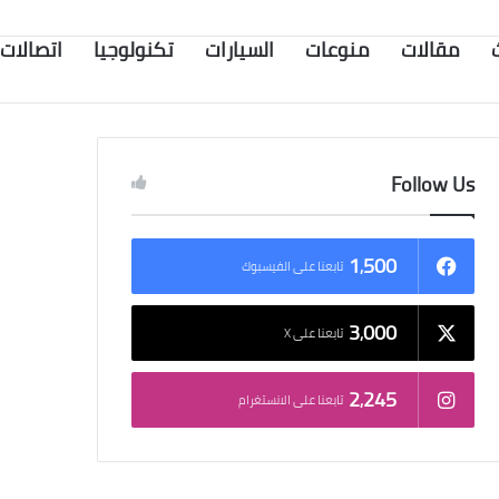
مقالات
منوعات
السيارات
تكنولوجيا
اتصالات
Follow Us
1٬500
تابعنا على الفيسبوك
3٬000
تابعنا على X
2٬245
تابعنا على الانستغرام