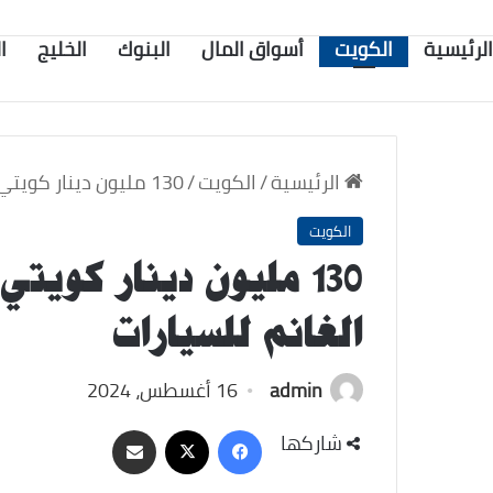
الرئيسية
الكويت
أسواق المال
البنوك
الخليج
ا
الرئيسية
/
الكويت
/
130 مليون دينار كويتي أرباح شركة أولاد على الغانم للسيارات
الكويت
130 مليون دينار كويت
الغانم للسيارات
admin
16 أغسطس، 2024
‫X
فيسبوك
مشاركة
شاركها
عبر
البريد